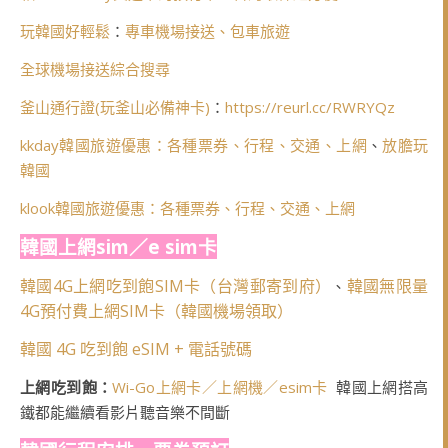
玩韓國好輕鬆
：
專車機場接送、包車旅遊
全球機場接送綜合搜尋
釜山通行證(玩釜山必備神卡)
：
https://reurl.cc/RWRYQz
kkday韓國旅遊優惠：各種票券、行程、交通、上網
、
放膽玩
韓國
klook韓國旅遊優惠：各種票券、行程、交通、上網
韓國上網sim／e sim卡
韓國4G上網吃到飽SIM卡（台灣郵寄到府）
韓國無限量
、
4G預付費上網SIM卡（韓國機場領取）
韓國 4G 吃到飽 eSIM + 電話號碼
上網吃到飽：
Wi-Go上網卡／上網機／esim卡
韓國上網搭高
鐵都能繼續看影片聽音樂不間斷