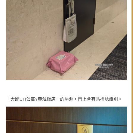
「大邱UH公寓Y典藏飯店」的房源，門上會有貼標誌識別。