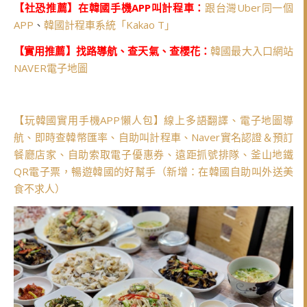
【社恐推薦】在韓國手機APP叫計程車：
跟台灣Uber同一個
APP
、
韓國計程車系統「Kakao T」
【實用推薦】找路導航、查天氣、查櫻花：
韓國最大入口網站
NAVER電子地圖
【玩韓國實用手機APP懶人包】線上多語翻譯、電子地圖導
航、即時查韓幣匯率、自助叫計程車、Naver實名認證＆預訂
餐廳店家、自助索取電子優惠券、遠距抓號排隊、釜山地鐵
QR電子票，暢遊韓國的好幫手（新增：在韓國自助叫外送美
食不求人）