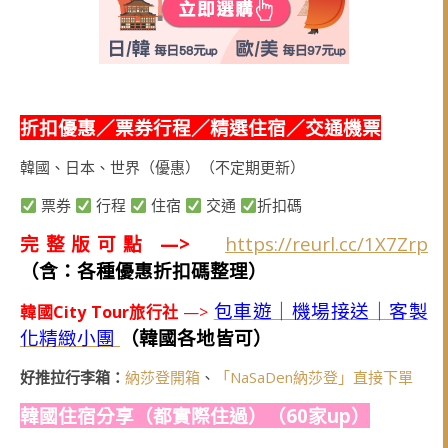
折扣優惠／票券行程／精選住宿／交通機票
韓國、日本、世界（優惠）（不定期更新）
票券
行程
住宿
交通
折扣碼
完整版可點 —>
https://reurl.cc/1X7Zrp
（含：各種優惠折扣碼整理）
包車遊｜機場接送｜客製
韓國City Tour旅行社
—>
化精緻小團
（韓國各地皆可）
好推拉行李箱：
納莎登開箱
、
「NaSaDen納莎登」直接下單
韓國住宿分享（都實際住過）（60家up）