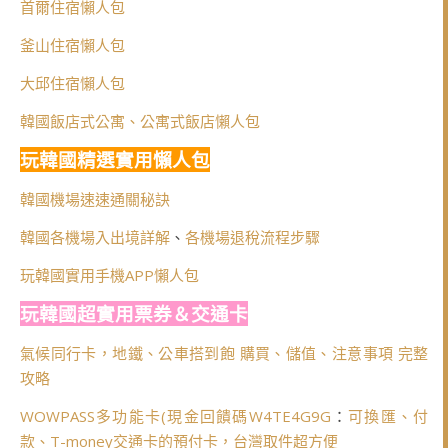
首爾住宿懶人包
釜山住宿懶人包
大邱住宿懶人包
韓國飯店式公寓、公寓式飯店懶人包
玩韓國精選實用懶人包
韓國機場速速通關秘訣
韓國各機場入出境詳解
、
各機場退稅流程步驟
玩韓國實用手機APP懶人包
玩韓國超實用票券＆交通卡
氣候同行卡，地鐵、公車搭到飽 購買、儲值、注意事項 完整
攻略
WOWPASS多功能卡(
現金回饋碼W4TE4G9G
：
可換匯、付
款、T-money交通卡的預付卡，台灣取件超方便