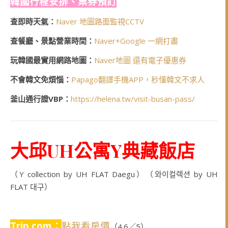
韓國行程安排、票券預訂
查即時天氣：
Naver 地圖路面監視CCTV
查餐廳、景點營業時間：
Naver+Google 一網打盡
玩韓國最實用網路地圖：
Naver地圖 還有電子優惠券
不會韓文免煩惱：
Papago翻譯手機APP，秒懂韓文不求人
釜山通行證VBP：
https://helena.tw/visit-busan-pass/
大邱UH公寓Y典藏飯店
（Y collection by UH FLAT Daegu）（와이컬렉션 by UH
FLAT 대구）
Trip.com：
點我看房價
（4.6／5）