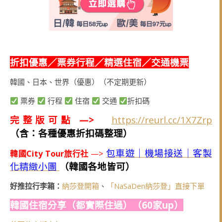
折扣優惠／票券行程／精選住宿／交通機票
韓國、日本、世界（優惠）（不定期更新）
票券
行程
住宿
交通
折扣碼
完整版可點 —>
https://reurl.cc/1X7Zrp
（含：各種優惠折扣碼整理）
包車遊｜機場接送｜客製
韓國City Tour旅行社
—>
化精緻小團
（韓國各地皆可）
好推拉行李箱：
納莎登開箱
、
「NaSaDen納莎登」直接下單
韓國住宿分享（都實際住過）（60家up）