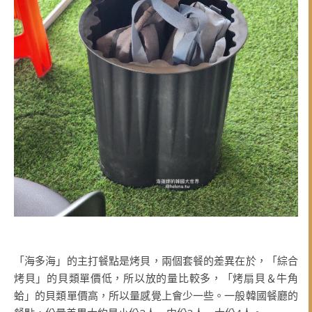
「海多海」的主打餐點是烤貝，兩個套餐的差異在於，「綜合
烤貝」的貝類單價低，所以放的量比較多，「烤扇貝＆牛角
蛤」的貝類單價高，所以量感覺上會少一些。一般韓國餐廳的