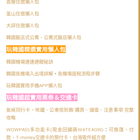
首爾住宿懶人包
釜山住宿懶人包
大邱住宿懶人包
韓國飯店式公寓、公寓式飯店懶人包
玩韓國精選實用懶人包
韓國機場速速通關秘訣
韓國各機場入出境詳解
、
各機場退稅流程步驟
玩韓國實用手機APP懶人包
玩韓國超實用票券＆交通卡
氣候同行卡，地鐵、公車搭到飽 購買、儲值、注意事項 完整
攻略
WOWPASS多功能卡(
現金回饋碼W4TE4G9G
：
可換匯、付
款、T-money交通卡的預付卡，台灣取件超方便