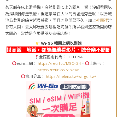
某天躺在床上滑手機，突然刷到IG上的圖片一驚！沒細看還以
為是哪個海邊餐廳，但這家是在大邱的壽城池旁邊呢！以壽城
池為背景的綜合烤貝餐廳，而且才剛開幕不久，加上
社團裡
常
會有人問，去大邱玩要去哪裡吃海鮮？所以看到這家新開的店
太開心，當然是立馬揪朋友去探店啦！
Wi-Go
韓國上網吃到飽
搭高鐵｜地鐵，都能繼續看影片、聽音樂不間斷
全館優惠代碼： HELENA
esim上網：
https://reurl.cc/M8Qr34
、
上網卡：
https://reurl.cc/51xeKn
實用分享：
https://helena.tw/wi-go-tw/