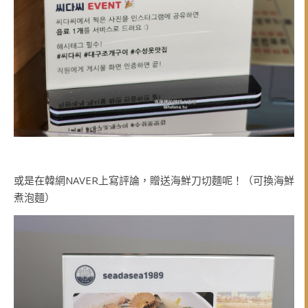
或是在韓網NAVER上寫評論，贈送海鮮刀切麵呢！（可換海鮮
煮泡麵）