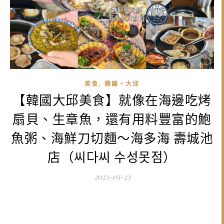
,
美食
韓國。大邱
【韓國大邱美食】就像在海邊吃烤
扇貝、生章魚，還有用料豐富的鮑
魚粥、海鮮刀切麵～海多海 壽城池
店（씨다씨 수성못점）
2023-05-23