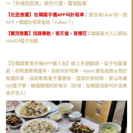
～「外送的民族」操作介面、實測點餐
【社恐推薦】在韓國手機APP叫計程車：
跟台灣Uber同一個
APP
、
韓國計程車系統「Kakao T」
【實用推薦】找路導航、查天氣、查櫻花：
韓國最大入口網站
NAVER電子地圖
【玩韓國實用手機APP懶人包】線上多語翻譯、電子地圖導
航、即時查韓幣匯率、自助叫計程車、Naver實名認證＆預訂
餐廳店家、自助索取電子優惠券、遠距抓號排隊、釜山地鐵
QR電子票，暢遊韓國的好幫手（新增：在韓國自助叫外送美
食不求人）