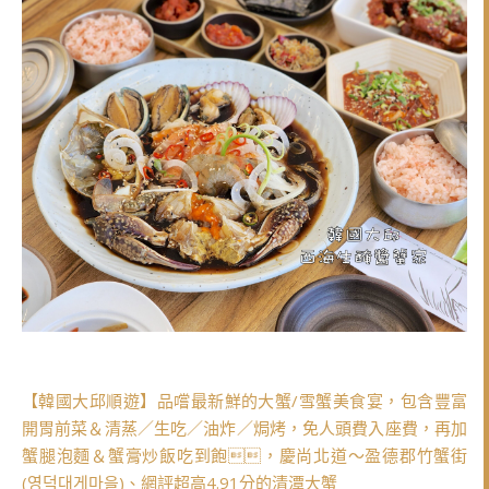
【韓國大邱順遊】品嚐最新鮮的大蟹/雪蟹美食宴，包含豐富
開胃前菜＆清蒸／生吃／油炸／焗烤，免人頭費入座費，再加
蟹腿泡麵＆蟹膏炒飯吃到飽，慶尚北道～盈德郡竹蟹街
(영덕대게마을)、網評超高4.91分的清潭大蟹