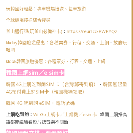
玩韓國好輕鬆
：
專車機場接送、包車旅遊
全球機場接送綜合搜尋
釜山通行證(玩釜山必備神卡)
：
https://reurl.cc/RWRYQz
kkday韓國旅遊優惠：各種票券、行程、交通、上網
、
放膽玩
韓國
klook韓國旅遊優惠：各種票券、行程、交通、上網
韓國上網sim／e sim卡
韓國4G上網吃到飽SIM卡（台灣郵寄到府）
韓國無限量
、
4G預付費上網SIM卡（韓國機場領取）
韓國 4G 吃到飽 eSIM + 電話號碼
上網吃到飽：
Wi-Go上網卡／上網機／esim卡
韓國上網搭高
鐵都能繼續看影片聽音樂不間斷