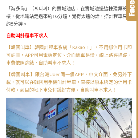
「海多海」（씨다씨）的壽城池店，在壽城池邊這棟建築的三
樓，從地鐵站走過來約16分鐘，覺得太遠的話，搭計程車只要
約5分鐘。
自助叫計程車不求人
【韓國叫車】韓國計程車系統「Kakao T」，不用綁信用卡即
可註冊，APP可用電話定位、介面簡單易懂，線上路徑追蹤、
車費依照跳錶，自助叫車不求人！
【韓國叫車】跟台灣Uber同一個APP，中文介面、免另外下
載，就可以在韓國用手機叫計程車，直接以原本綁定的信用卡
付款，到目的地下車免付錢好方便，自助叫車不求人！