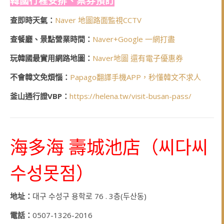
韓國行程安排、票券預訂
查即時天氣：
Naver 地圖路面監視CCTV
查餐廳、景點營業時間：
Naver+Google 一網打盡
玩韓國最實用網路地圖：
Naver地圖 還有電子優惠券
不會韓文免煩惱：
Papago翻譯手機APP，秒懂韓文不求人
釜山通行證VBP：
https://helena.tw/visit-busan-pass/
海多海 壽城池店（
씨다씨
수성못점
）
地址：
대구
수성구
용학로
76 . 3
층
(
두산동
)
電話：
0507-1326-2016