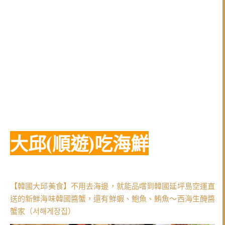
大邱(
順遊)吃海鮮
【韓國大邱美食】不用去海邊，就能品嚐到韓國延坪島空運直
送的新鮮海味韓國醬蟹，還有鮮蝦、鮑魚、鮪魚～西海生醃醬
蟹家（서해게장집）