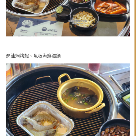
奶油焗烤蝦、魚板海鮮湯鍋