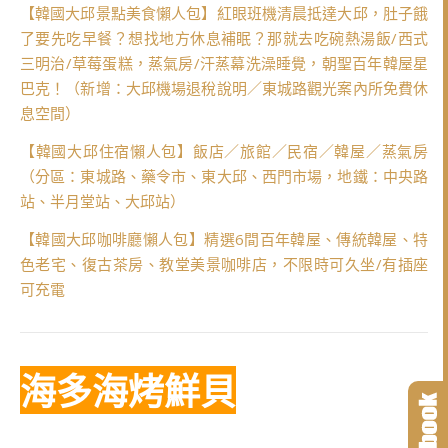
【韓國大邱景點美食懶人包】紅眼班機清晨抵達大邱，肚子餓
了要先吃早餐？想找地方休息補眠？那就去吃碗熱湯飯/西式
三明治/草莓蛋糕，蒸氣房/汗蒸幕洗澡睡覺，朝聖百年韓屋星
巴克！（新增：大邱機場退稅說明／東城路觀光案內所免費休
息空間）
【韓國大邱住宿懶人包】飯店／旅館／民宿／韓屋／蒸氣房
（分區：東城路、藥令市、東大邱、西門市場，地鐵：中央路
站、半月堂站、大邱站）
【韓國大邱咖啡廳懶人包】精選6間百年韓屋、傳統韓屋、特
色老宅、復古茶房、教堂美景咖啡店，不限時可久坐/有插座
可充電
海多海烤鮮貝