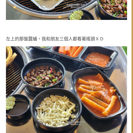
左上的那盤蠶蛹，我和朋友三個人都看著搖頭ＸＤ