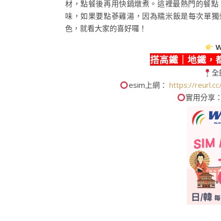
材，點餐後再用快鍋燉煮。這裡最熱門的餐點
味，如果要點蔘雞湯，因為糯米飯是每次單獨
色，就看大家的喜好囉！
W
搭高鐵｜地鐵，
全
esim上網：
https://reurl.
實用分享