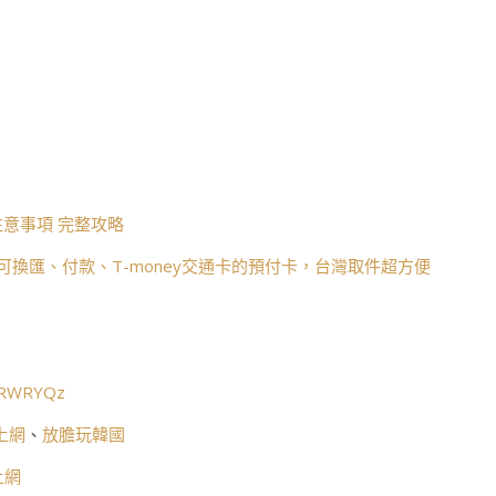
意事項 完整攻略
可換匯、付款、T-money交通卡的預付卡，台灣取件超方便
c/RWRYQz
上網
、
放膽玩韓國
上網