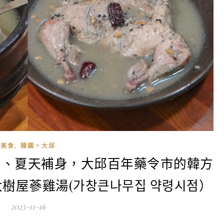
,
美食
韓國。大邱
胃、夏天補身，大邱百年藥令市的韓方
樹屋蔘雞湯(가창큰나무집 약령시점）
2023-11-16