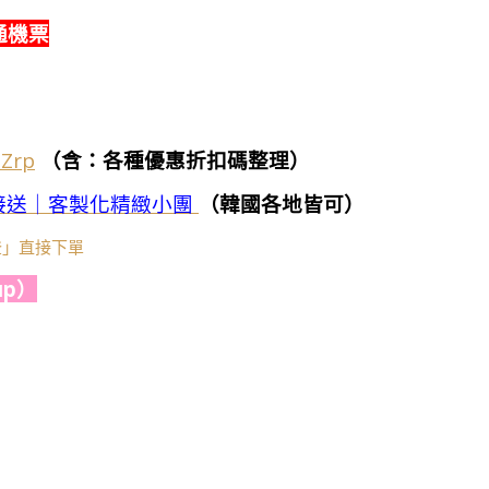
通機票
7Zrp
（含：各種優惠折扣碼整理）
接送｜客製化精緻小團
（韓國各地皆可）
莎登」直接下單
p）