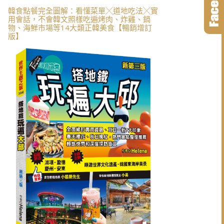
韓食點餐完全圖解：看懂菜單╳道地吃法╳實
用會話，不會韓文照樣吃遍烤肉、炸雞、鍋
物、海鮮市場等14大類正韓美食【暢銷增訂
版】