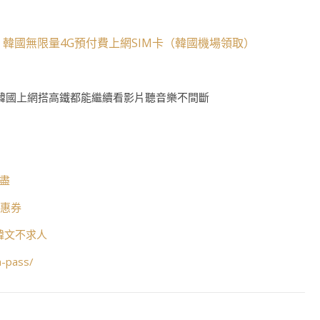
韓國無限量4G預付費上網SIM卡（韓國機場領取）
、
韓國上網搭高鐵都能繼續看影片聽音樂不間斷
打盡
優惠券
懂韓文不求人
n-pass/