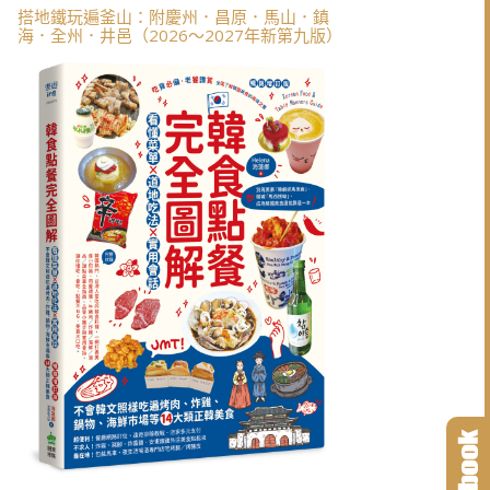
搭地鐵玩遍釜山：附慶州．昌原．馬山．鎮
海．全州．井邑（2026～2027年新第九版）