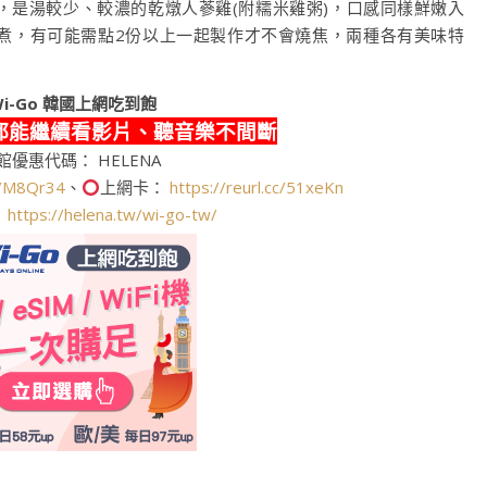
，是湯較少、較濃的乾燉人蔘雞(附糯米雞粥)，口感同樣鮮嫩入
煮，有可能需點2份以上一起製作才不會燒焦，兩種各有美味特
i-Go
韓國上網吃到飽
都能繼續看影片、聽音樂不間斷
館優惠代碼： HELENA
cc/M8Qr34
、
上網卡：
https://reurl.cc/51xeKn
：
https://helena.tw/wi-go-tw/