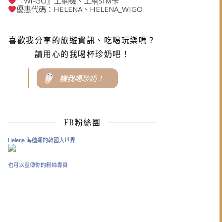
『Wi-GO』上網機、上網SIM卡
優惠代碼：HELENA、HELENA_WIGO
喜歡我分享的旅遊資訊、吃喝玩樂嗎？
請用心的我喝杯珍奶吧！
請我喝珍奶！
FB粉絲團
Helena.海蓮娜的韓國大世界
也可以宣傳你的粉絲專頁