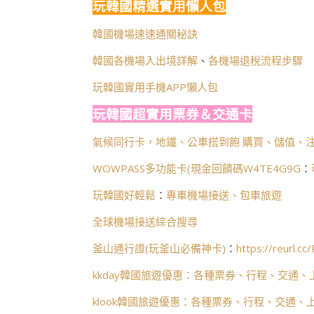
玩韓國精選實用懶人包
韓國機場速速通關秘訣
韓國各機場入出境詳解
、
各機場退稅流程步驟
玩韓國實用手機APP懶人包
玩韓國超實用票券＆交通卡
氣候同行卡，地鐵、公車搭到飽 購買、儲值、注
WOWPASS多功能卡(
現金回饋碼W4TE4G9G
：
玩韓國好輕鬆
：
專車機場接送、包車旅遊
全球機場接送綜合搜尋
釜山通行證(玩釜山必備神卡)
：
https://reurl.c
kkday韓國旅遊優惠：各種票券、行程、交通、
klook韓國旅遊優惠：各種票券、行程、交通、