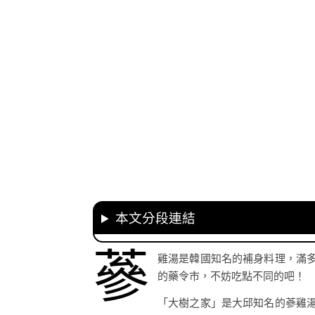
本文分段連結
蔘
雞湯是韓國知名的補身料理，滿
的藥令市，不妨吃點不同的吧！
「大樹之家」是大邱知名的蔘雞