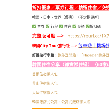
折扣優惠／票券行程／精選住宿／交
韓國、日本、世界（優惠）（不定期更新）
票券
行程
住宿
交通
折扣碼
完整版可點 —>
https://reurl.cc/1X
包車遊｜機場
韓國City Tour旅行社
—>
好推拉行李箱：
納莎登開箱
、
「NaSaDen納
韓國住宿分享（都實際住過）（60家u
首爾住宿懶人包
釜山住宿懶人包
大邱住宿懶人包
韓國飯店式公寓、公寓式飯店懶人包