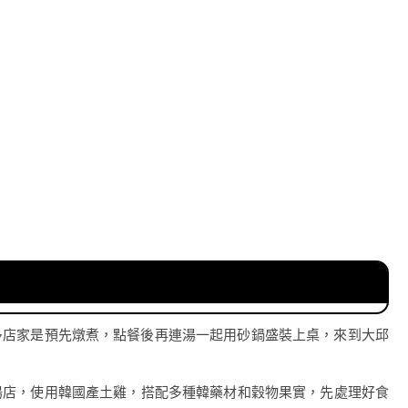
多店家是預先燉煮，點餐後再連湯一起用砂鍋盛裝上桌，來到大邱
湯店，使用韓國產土雞，搭配多種韓藥材和穀物果實，先處理好食