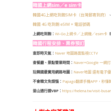
韓國上網sim／e sim卡
韓國4G上網吃到飽SIM卡（台灣郵寄到府）
韓國 4G 吃到飽 eSIM + 電話號碼
上網吃到飽：
Wi-Go上網卡／上網機／esim卡
韓國行程安排、票券預訂
查即時天氣：
Naver 地圖路面監視CCTV
查餐廳、景點營業時間：
Naver+Google 一網
玩韓國最實用網路地圖：
Naver地圖 還有電子
不會韓文免煩惱：
Papago翻譯手機APP，秒
釜山通行證VBP：
https://helena.tw/visit-busa