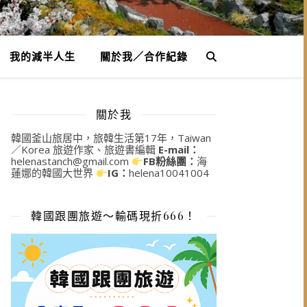
我的減半人生
關於我／合作紀錄
關於我
韓國釜山旅居中，旅韓生活第17年，Taiwan
／Korea 旅遊作家、旅遊書編輯
E-mail：
helenastanch@gmail.com
FB粉絲團：
海
蓮娜的韓國大世界
IG：
helena10041004
韓國跟團旅遊～輸碼現折666！