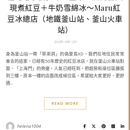
現煮紅豆＋牛奶雪綿冰～Maru紅
豆冰總店（地鐵釜山站、釜山火車
站）
2026-06-30
身為釜山站一帶「草梁洞」的偽里長XD，我們在地住民常常
會去的這家，已經有50年歷史的紅豆冰店，就在釜山火車站對
面、「上海門」的旁邊，人氣已經旺到，把廚房和座位區擴張
到三樓，原本一樓的店面改成候位區，希望給大家更好、更舒
適...
READ MORE
helena1004