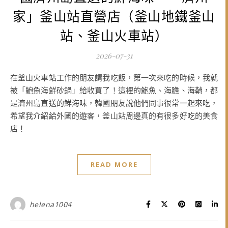
家」釜山站直營店（釜山地鐵釜山
站、釜山火車站）
2026-07-31
在釜山火車站工作的朋友請我吃飯，第一次來吃的時候，我就
被「鮑魚海鮮砂鍋」給收買了！這裡的鮑魚、海膽、海鞘，都
是濟州島直送的鮮海味，韓國朋友說他們同事很常一起來吃，
希望我介紹給外國的遊客，釜山站周邊真的有很多好吃的美食
店！
READ MORE
helena1004