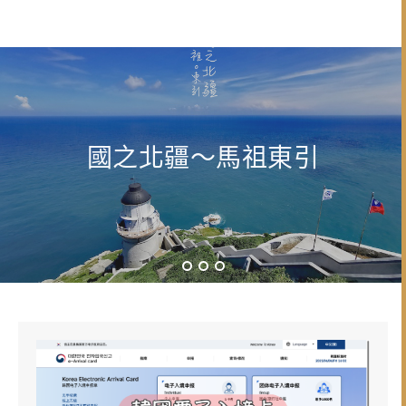
國之北疆～馬祖東引