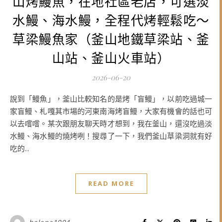
山烤鰻魚，在地社區老店，可選淡
水鰻、海水鰻，全程代烤輕鬆吃～
草梁鰻魚家（釜山地鐵草梁站、釜
山站、釜山火車站）
2026-06-20
說到「鰻魚」，釜山比較知名的是烤「盲鰻」，以前吃過城一
家盲鰻、札嘎其市場的河東南海烤盲鰻，大家有機會的話也可
以去嚐嚐。某次跟朋友聊天時才想到，我在釜山，還沒吃過淡
水鰻、海水鰻的燒烤咧！搜尋了一下，我們釜山草梁洞就有好
吃的...
READ MORE