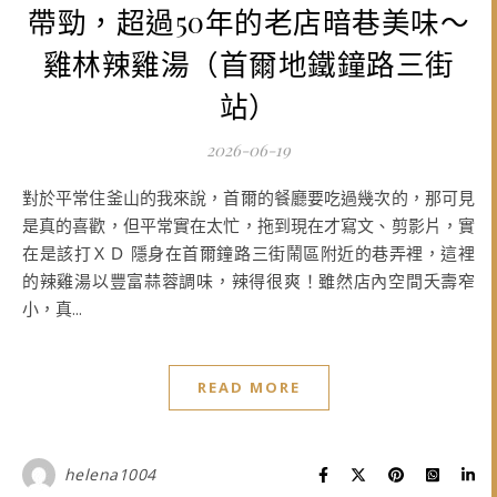
帶勁，超過50年的老店暗巷美味～
雞林辣雞湯（首爾地鐵鐘路三街
站）
2026-06-19
對於平常住釜山的我來說，首爾的餐廳要吃過幾次的，那可見
是真的喜歡，但平常實在太忙，拖到現在才寫文、剪影片，實
在是該打ＸＤ 隱身在首爾鐘路三街鬧區附近的巷弄裡，這裡
的辣雞湯以豐富蒜蓉調味，辣得很爽！雖然店內空間夭壽窄
小，真...
READ MORE
helena1004