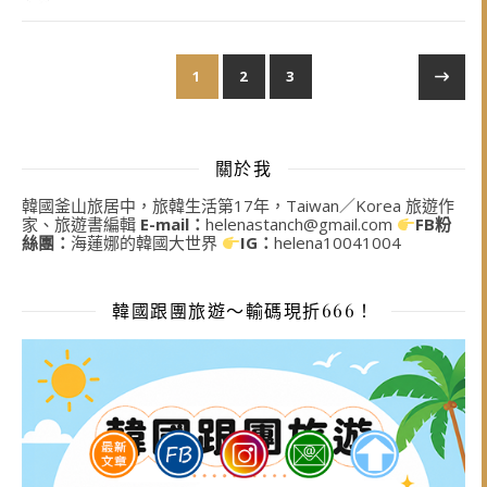
1
2
3
關於我
韓國釜山旅居中，旅韓生活第17年，Taiwan／Korea 旅遊作
家、旅遊書編輯
E-mail：
helenastanch@gmail.com
FB粉
絲團：
海蓮娜的韓國大世界
IG：
helena10041004
韓國跟團旅遊～輸碼現折666！