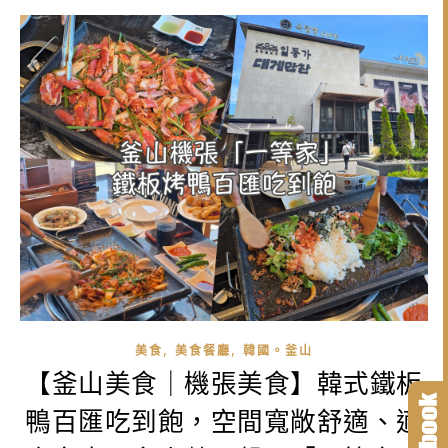
,
,
美食
美食餐廳
韓國。釜山
【釜山美食｜機張美食】韓式鐵板
鴨百匯吃到飽，空間寬敞舒適、適