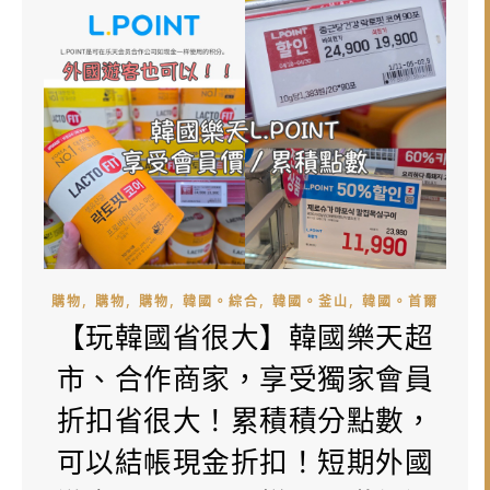
,
,
,
,
,
購物
購物
購物
韓國。綜合
韓國。釜山
韓國。首爾
【玩韓國省很大】韓國樂天超
市、合作商家，享受獨家會員
折扣省很大！累積積分點數，
可以結帳現金折扣！短期外國