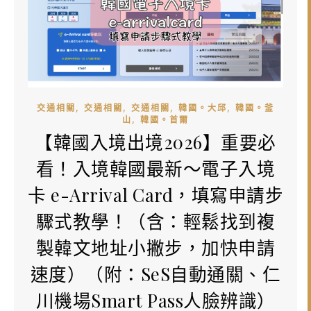
,
,
,
,
交通相關
交通相關
交通相關
韓國。大邱
韓國。釜
,
山
韓國。首爾
【韓國入境出境2026】重要必
看！入境韓國最新～電子入境
卡 e-Arrival Card，填寫申請步
驟式教學！（含：輕鬆找到複
製韓文地址小撇步，加快申請
速度）（附：SeS自動通關、仁
川機場Smart Pass人臉辨識）