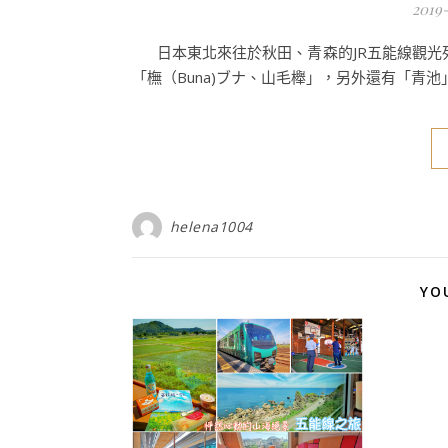
2019
日本東北來往於秋田、青森的JR五能線觀光列
「橅（Buna)ブナ、山毛櫸」，另外還有「青池
helena1004
YO