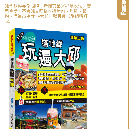
韓食點餐完全圖解：看懂菜單╳道地吃法╳實
用會話，不會韓文照樣吃遍烤肉、炸雞、鍋
物、海鮮市場等14大類正韓美食【暢銷增訂
版】