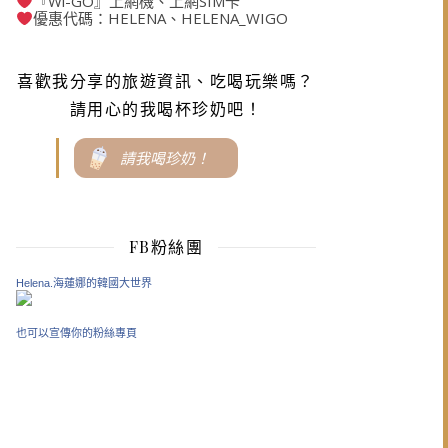
『Wi-GO』上網機、上網SIM卡
優惠代碼：HELENA、HELENA_WIGO
喜歡我分享的旅遊資訊、吃喝玩樂嗎？
請用心的我喝杯珍奶吧！
請我喝珍奶！
FB粉絲團
Helena.海蓮娜的韓國大世界
也可以宣傳你的粉絲專頁