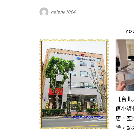
helena1004
YO
【台北
值小資
店，空
睡，熱