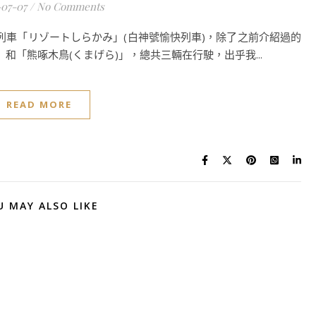
-07-07
/
No Comments
車「リゾートしらかみ」(白神號愉快列車)，除了之前介紹過的
」和「熊啄木鳥(くまげら)」，總共三輛在行駛，出乎我...
READ MORE
U MAY ALSO LIKE