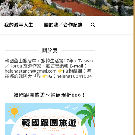
我的減半人生
關於我／合作紀錄
關於我
韓國釜山旅居中，旅韓生活第17年，Taiwan
／Korea 旅遊作家、旅遊書編輯
E-mail：
helenastanch@gmail.com
FB粉絲團：
海
蓮娜的韓國大世界
IG：
helena10041004
韓國跟團旅遊～輸碼現折666！