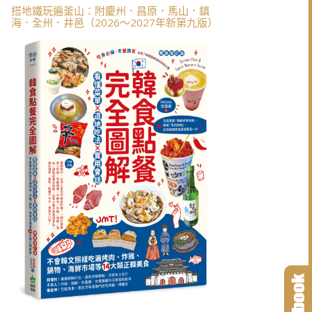
搭地鐵玩遍釜山：附慶州．昌原．馬山．鎮
海．全州．井邑（2026～2027年新第九版）