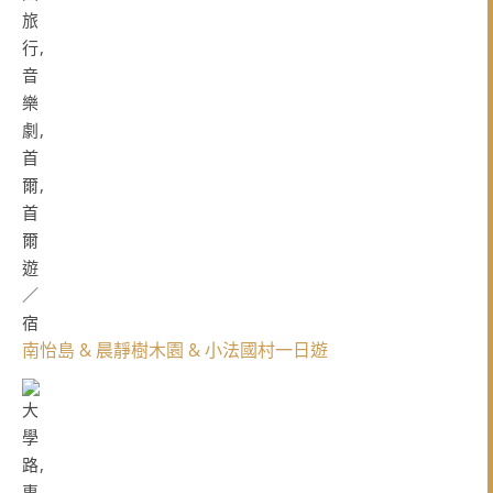
南怡島 & 晨靜樹木園 & 小法國村一日遊