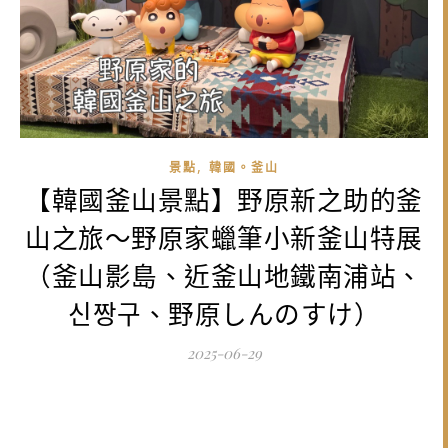
,
景點
韓國。釜山
【韓國釜山景點】野原新之助的釜
山之旅～野原家蠟筆小新釜山特展
（釜山影島、近釜山地鐵南浦站、
신짱구、野原しんのすけ）
2025-06-29