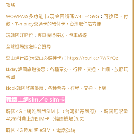
攻略
WOWPASS多功能卡(
現金回饋碼W4TE4G9G
：
可換匯、付
款、T-money交通卡的預付卡，台灣取件超方便
玩韓國好輕鬆
：
專車機場接送、包車旅遊
全球機場接送綜合搜尋
釜山通行證(玩釜山必備神卡)
：
https://reurl.cc/RWRYQz
kkday韓國旅遊優惠：各種票券、行程、交通、上網
、
放膽玩
韓國
klook韓國旅遊優惠：各種票券、行程、交通、上網
韓國上網sim／e sim卡
韓國4G上網吃到飽SIM卡（台灣郵寄到府）
韓國無限量
、
4G預付費上網SIM卡（韓國機場領取）
韓國 4G 吃到飽 eSIM + 電話號碼