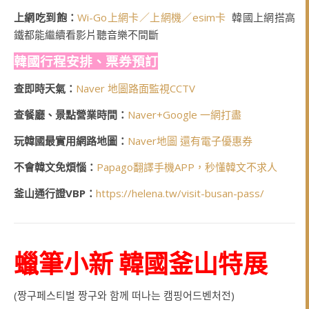
上網吃到飽：
Wi-Go上網卡／上網機／esim卡
韓國上網搭高
鐵都能繼續看影片聽音樂不間斷
韓國行程安排、票券預訂
查即時天氣：
Naver 地圖路面監視CCTV
查餐廳、景點營業時間：
Naver+Google 一網打盡
玩韓國最實用網路地圖：
Naver地圖 還有電子優惠券
不會韓文免煩惱：
Papago翻譯手機APP，秒懂韓文不求人
釜山通行證VBP：
https://helena.tw/visit-busan-pass/
蠟筆小新 韓國釜山特展
(짱구페스티벌 짱구와 함께 떠나는 캠핑어드벤처전)