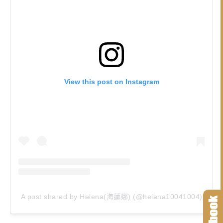
View this post on Instagram
A post shared by Helena(海蓮娜) (@helena10041004)