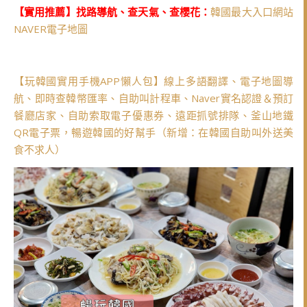
【實用推薦】找路導航、查天氣、查櫻花：
韓國最大入口網站
NAVER電子地圖
【玩韓國實用手機APP懶人包】線上多語翻譯、電子地圖導
航、即時查韓幣匯率、自助叫計程車、Naver實名認證＆預訂
餐廳店家、自助索取電子優惠券、遠距抓號排隊、釜山地鐵
QR電子票，暢遊韓國的好幫手（新增：在韓國自助叫外送美
食不求人）