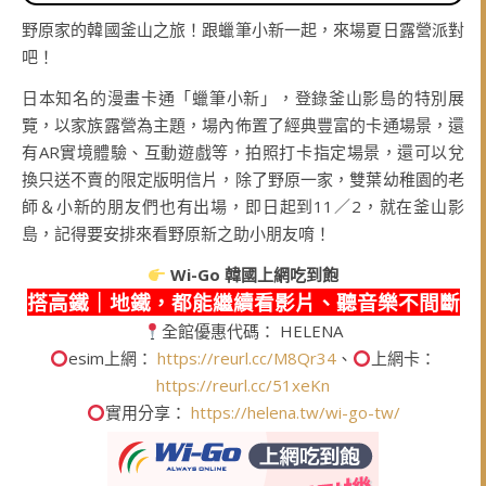
野原家的韓國釜山之旅！跟蠟筆小新一起，來場夏日露營派對
吧！
日本知名的漫畫卡通「蠟筆小新」，登錄釜山影島的特別展
覽，以家族露營為主題，場內佈置了經典豐富的卡通場景，還
有AR實境體驗、互動遊戲等，拍照打卡指定場景，還可以兌
換只送不賣的限定版明信片，除了野原一家，雙葉幼稚園的老
師＆小新的朋友們也有出場，即日起到11／2，就在釜山影
島，記得要安排來看野原新之助小朋友唷！
Wi-Go
韓國上網吃到飽
搭高鐵｜地鐵，都能繼續看影片、聽音樂不間斷
全館優惠代碼： HELENA
esim上網：
https://reurl.cc/M8Qr34
、
上網卡：
https://reurl.cc/51xeKn
實用分享：
https://helena.tw/wi-go-tw/