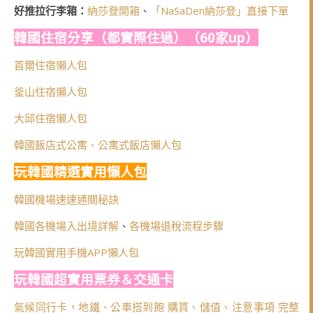
好推拉行李箱：
納莎登開箱
、
「NaSaDen納莎登」直接下單
韓國住宿分享（都實際住過）（60家up）
首爾住宿懶人包
釜山住宿懶人包
大邱住宿懶人包
韓國飯店式公寓、公寓式飯店懶人包
玩韓國精選實用懶人包
韓國機場速速通關秘訣
韓國各機場入出境詳解
、
各機場退稅流程步驟
玩韓國實用手機APP懶人包
玩韓國超實用票券＆交通卡
氣候同行卡，地鐵、公車搭到飽 購買、儲值、注意事項 完整