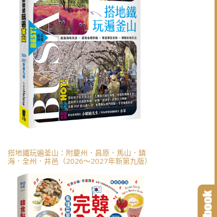
搭地鐵玩遍釜山：附慶州．昌原．馬山．鎮
海．全州．井邑（2026～2027年新第九版）