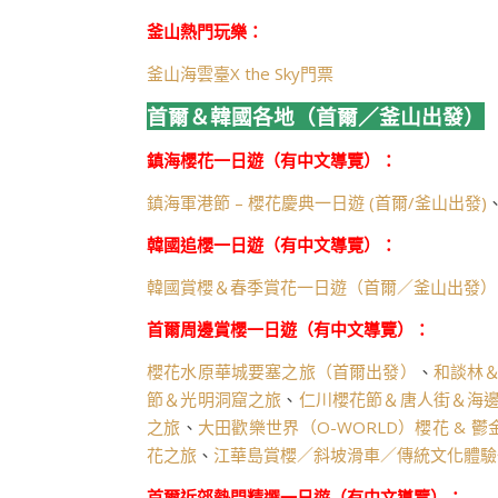
釜山熱門玩樂：
釜山海雲臺X the Sky門票
首爾＆韓國各地（首爾／釜山出發）
鎮海櫻花一日遊（有中文導覽）：
鎮海軍港節 – 櫻花慶典一日遊 (首爾/釜山出發)
韓國追櫻一日遊（有中文導覽）：
韓國賞櫻＆春季賞花一日遊（首爾／釜山出發）
首爾周邊賞櫻一日遊（有中文導覽）：
櫻花水原華城要塞之旅（首爾出發）
、
和談林
節＆光明洞窟之旅
、
仁川櫻花節＆唐人街＆海
之旅
、
大田歡樂世界（O-WORLD）櫻花 & 鬱
花之旅
、
江華島賞櫻／斜坡滑車／傳統文化體驗
首爾近郊熱門精選一日遊（有中文導覽）：