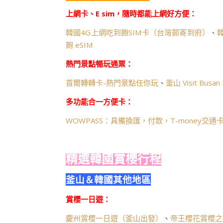
上網卡、E sim，隨時都能上網好方便：
韓國4G上網吃到飽SIM卡（台灣郵寄到府）
、
飽 eSIM
熱門景點暢玩通票：
首爾轉轉卡-熱門景點任你玩
、
釜山 Visit Bus
多功能合一方便卡：
WOWPASS：具備換匯，付款，T-money交
精選韓國賞櫻行程
釜山＆韓國其他地區
賞櫻一日遊：
慶州賞櫻一日遊（釜山出發）
、
帝王櫻花賞櫻之