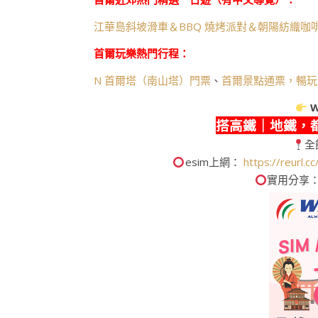
江華島斜坡滑車＆BBQ 燒烤派對＆朝陽紡織咖
首爾玩樂熱門行程：
N 首爾塔（南山塔）門票
、
首爾景點通票，暢玩
W
搭高鐵｜地鐵，
全
esim上網：
https://reurl.
實用分享