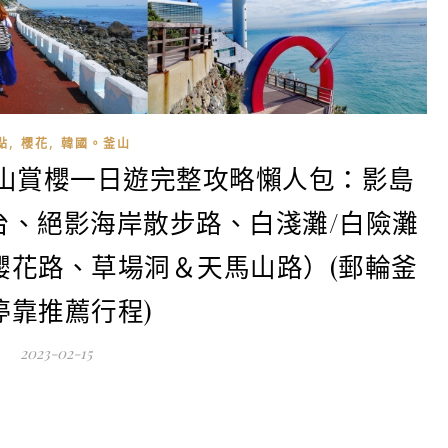
,
,
點
櫻花
韓國。釜山
釜山賞櫻一日遊完整攻略懶人包：影島
台、絕影海岸散步路、白淺灘/白險灘
櫻花路、草場洞＆天馬山路）(郵輪釜
停靠推薦行程)
2023-02-15