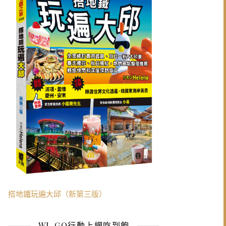
搭地鐵玩遍大邱（新第三版）
WI-GO行動上網吃到飽