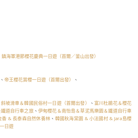
、
鎮海軍港節櫻花慶典一日遊（首爾／釜山出發）
、
帝王櫻花賞櫻一日遊（首爾出發）
、
＆斜坡滑車＆韓國民俗村一日遊（首爾出發）
、
富川杜鵑花＆櫻花
邊鐵道自行車之旅
、
伊甸櫻花＆南怡島＆草泥馬樂園＆鐵道自行車
金香 & 長泰森自然休養林
、
韓國秋海棠園 & 小法國村 & Jara島櫻
一日遊