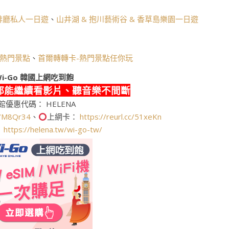
啡廳私人一日遊
、
山井湖 & 抱川藝術谷 & 香草島樂園一日遊
熱門景點
、
首爾轉轉卡-熱門景點任你玩
i-Go
韓國上網吃到飽
都能繼續看影片、聽音樂不間斷
館優惠代碼： HELENA
cc/M8Qr34
、
上網卡：
https://reurl.cc/51xeKn
：
https://helena.tw/wi-go-tw/