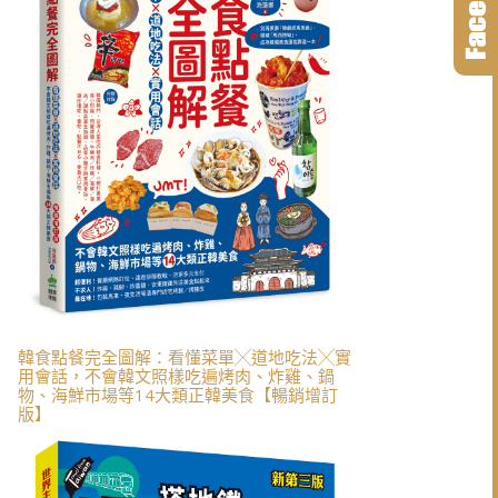
韓食點餐完全圖解：看懂菜單╳道地吃法╳實
用會話，不會韓文照樣吃遍烤肉、炸雞、鍋
物、海鮮市場等14大類正韓美食【暢銷增訂
版】