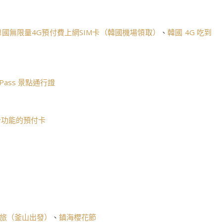
韓國無限量4G預付費上網SIM卡（韓國機場領取）
、
韓國 4G 吃到
an Pass 景點通行證
通卡功能的預付卡
旅（釜山出發）
、
鎮海櫻花節