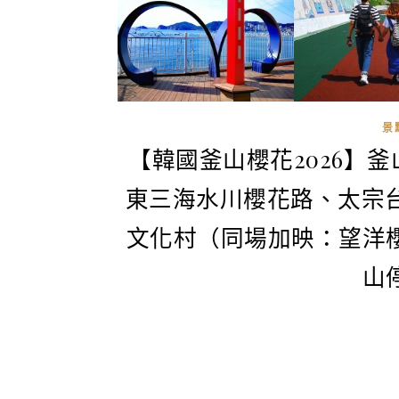
景
【韓國釜山櫻花2026】
東三海水川櫻花路、太宗
文化村（同場加映：望洋
山