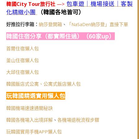
包車遊｜機場接送｜客製
韓國City Tour旅行社
—>
化精緻小團
（韓國各地皆可）
好推拉行李箱：
納莎登開箱
、
「NaSaDen納莎登」直接下單
韓國住宿分享（都實際住過）（60家up）
首爾住宿懶人包
釜山住宿懶人包
大邱住宿懶人包
韓國飯店式公寓、公寓式飯店懶人包
玩韓國精選實用懶人包
韓國機場速速通關秘訣
韓國各機場入出境詳解
、
各機場退稅流程步驟
玩韓國實用手機APP懶人包