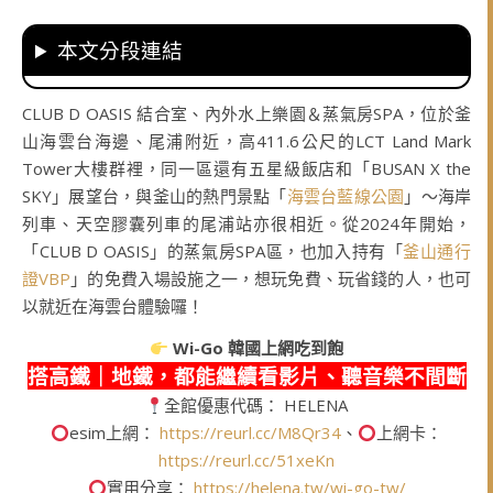
本文分段連結
CLUB D OASIS 結合室、內外水上樂園＆蒸氣房SPA，位於釜
山海雲台海邊、尾浦附近，高411.6公尺的LCT Land Mark
Tower大樓群裡，同一區還有五星級飯店和「BUSAN X the
SKY」展望台，與釜山的熱門景點「
海雲台藍線公園
」～海岸
列車、天空膠囊列車的尾浦站亦很相近。從2024年開始，
「CLUB D OASIS」的蒸氣房SPA區，也加入持有「
釜山通行
證VBP
」的免費入場設施之一，想玩免費、玩省錢的人，也可
以就近在海雲台體驗囉！
Wi-Go
韓國上網吃到飽
搭高鐵｜地鐵，都能繼續看影片、聽音樂不間斷
全館優惠代碼： HELENA
esim上網：
https://reurl.cc/M8Qr34
、
上網卡：
https://reurl.cc/51xeKn
實用分享：
https://helena.tw/wi-go-tw/