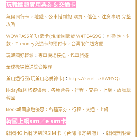
玩韓國超實用票券＆交通卡
氣候同行卡，地鐵、公車搭到飽 購買、儲值、注意事項 完整
攻略
WOWPASS多功能卡(
現金回饋碼W4TE4G9G
：
可換匯、付
款、T-money交通卡的預付卡，台灣取件超方便
玩韓國好輕鬆
：
專車機場接送、包車旅遊
全球機場接送綜合搜尋
釜山通行證(玩釜山必備神卡)
：
https://reurl.cc/RWRYQz
kkday韓國旅遊優惠：各種票券、行程、交通、上網
、
放膽玩
韓國
klook韓國旅遊優惠：各種票券、行程、交通、上網
韓國上網sim／e sim卡
韓國4G上網吃到飽SIM卡（台灣郵寄到府）
韓國無限量
、