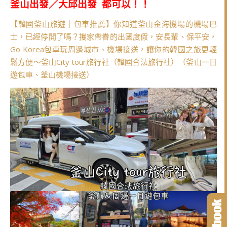
釜山出發／大邱出發 都可以！！
【韓國釜山旅遊｜包車推薦】你知道釜山金海機場的機場巴
士，已經停開了嗎？攜家帶眷的出國度假，安長輩、保平安，
Go Korea包車玩周邊城市、機場接送，讓你的韓國之旅更輕
鬆方便～釜山City tour旅行社（韓國合法旅行社）（釜山一日
遊包車、釜山機場接送）