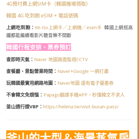
4G預付費上網SIM卡（韓國機場領取）
韓國 4G 吃到飽 eSIM + 電話號碼
上網吃到飽：
Wi-Go上網卡／上網機／esim卡
韓國上網搭高
鐵都能繼續看影片聽音樂不間斷
韓國行程安排、票券預訂
查即時天氣：
Naver 地圖路面監視CCTV
查餐廳、景點營業時間：
Naver+Google 一網打盡
玩韓國最實用網路地圖：
Naver地圖 還有電子優惠券
不會韓文免煩惱：
Papago翻譯手機APP，秒懂韓文不求人
釜山通行證VBP：
https://helena.tw/visit-busan-pass/
釜山的大型＆海景蒸氣房