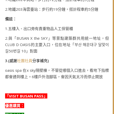
2.地鐵203海雲臺站：步行約19分鐘，搭計程車約5分鐘
備註：
1.五樓入、出口旁有貴重物品人工保管櫃
2.與「BUSAN X the SKY」等景點建築群共用統一地址，但
CLUB D OASIS的主要入口，位在地址「
부산
해운대구
달맞이
길
50
번길
10」對面
3.(感謝
社團社員
分享補充)
oasis spa 在x sky隔壁棟，不管從哪個入口進去，看地下指標
都會通到樓上。6樓戶外泡腳區，會因天氣太冷而停止開放
「VISIT BUSAN PASS」
優惠
購買：