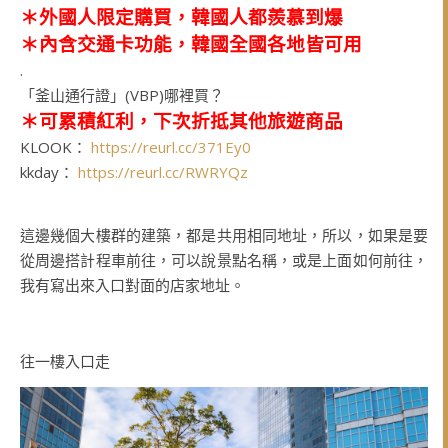
＊
外國人限定購買，韓國人都羨慕到爆
＊
內含交通卡功能，韓國全國各地皆可用
.
「釜山通行證」(VBP)哪裡買？
＊可累積紅利，下次折抵其他旅遊商品
KLOOK：
https://reurl.cc/371Ey0
kkday：
https://reurl.cc/RWRYQz
這邊幾個大樓群的建築，都是共用相同地址，所以，如果是要
從周邊搭計程車前往，可以說景點名稱，或是上面如何前往，
我有寫出來入口對面的店家地址。
往一樓入口走