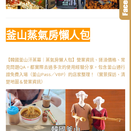
釜山蒸氣房懶人包
【韓國釜山汗蒸幕｜蒸氣房懶人包】營業資訊、搓澡價格、常
見問題QA，都實際去過多次的使用經驗分享，包含釜山通行
證免費入場（釜山Pass／VBP）的店家整理！（實景探訪、清
楚地圖＆營業資訊）