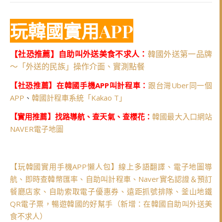
玩韓國實用APP
【社恐推薦】自助叫外送美食不求人：
韓國外送第一品牌
～「外送的民族」操作介面、實測點餐
【社恐推薦】在韓國手機APP叫計程車：
跟台灣Uber同一個
APP
、
韓國計程車系統「Kakao T」
【實用推薦】找路導航、查天氣、查櫻花：
韓國最大入口網站
NAVER電子地圖
【玩韓國實用手機APP懶人包】線上多語翻譯、電子地圖導
航、即時查韓幣匯率、自助叫計程車、Naver實名認證＆預訂
餐廳店家、自助索取電子優惠券、遠距抓號排隊、釜山地鐵
QR電子票，暢遊韓國的好幫手（新增：在韓國自助叫外送美
食不求人）