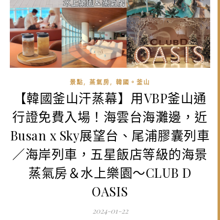
,
,
景點
蒸氣房
韓國。釜山
【韓國釜山汗蒸幕】用VBP釜山通
行證免費入場！海雲台海灘邊，近
Busan x Sky展望台、尾浦膠囊列車
／海岸列車，五星飯店等級的海景
蒸氣房＆水上樂園～CLUB D
OASIS
2024-01-22