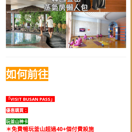
如何前往
「VISIT BUSAN PASS」
優惠
購買：
玩釜山神卡
＊
免費暢玩釜山超過40+個付費設施