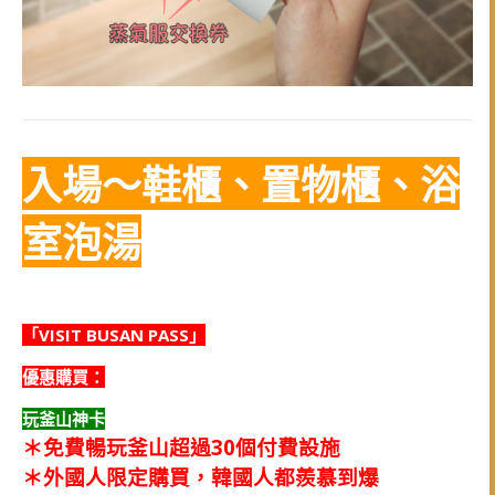
入場～鞋櫃、置物櫃、浴
室泡湯
「VISIT BUSAN PASS」
優惠
購買：
玩釜山神卡
＊
免費暢玩釜山超過30個付費設施
＊
外國人限定購買，韓國人都羨慕到爆