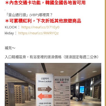
＊
內含交通卡功能，韓國全國各地皆可用
.
「釜山通行證」(VBP)哪裡買？
＊可累積紅利，下次折抵其他旅遊商品
KLOOK：
https://reurl.cc/371Ey0
kkday：
https://reurl.cc/RWRYQz
補充～
入口鞋櫃區旁，有浴室裡的搓澡價格（搓澡固定每週二公休）