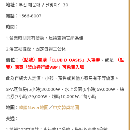
地址：
부산 해운대구 달맞이길 30
電話：
1566-8007
時間：
1.營業時間常有變動，建議查詢官網為佳
2.浴室裡搓澡，固定每週二公休
價位：
（點我）單購「CLUB D OASIS」入場券
、或是
（點
我）購買「釜山通行證VBP」可免費入場
此為官網大人定價，小孩、預售或其他方案另有不等優惠。
SPA蒸氣房(5小時)30,000
₩
、水上公園(6小時)69,000
₩
、綜
合券(7小時)79,000
₩
，超時10,000
₩
／每小時
地圖：
韓國Naver地圖
／
中文韓巢地圖
交通：
1.地鐵202中洞站：步行約12分鐘，搭計程車約5分鐘