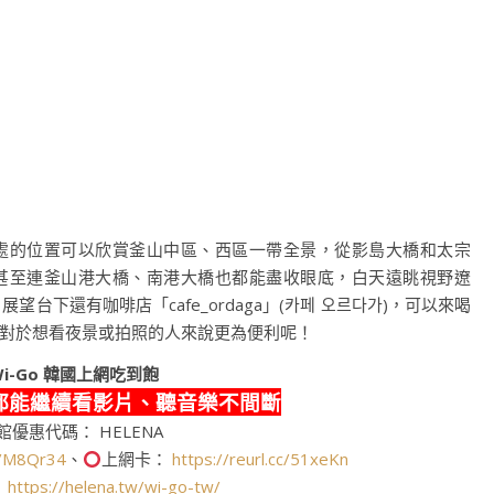
處的位置可以欣賞釜山中區、西區一帶全景，從影島大橋和太宗
甚至連釜山港大橋、南港大橋也都能盡收眼底，白天遠眺視野遼
，展望台下還有咖啡店「
cafe_ordaga
」
(
카페
오르다가
)
，可以來喝
對於想看夜景或拍照的人來說更為便利呢！
i-Go
韓國上網吃到飽
都能繼續看影片、聽音樂不間斷
館優惠代碼： HELENA
cc/M8Qr34
、
上網卡：
https://reurl.cc/51xeKn
：
https://helena.tw/wi-go-tw/