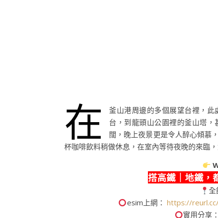
在
釜山港周邊的多個展望台裡，此
台，到龍頭山公園裡的釜山塔，
闊，晚上夜景更是令人醉心傾慕
杯咖啡飲料稍做休息，在室內等待夜晚的來臨，
W
搭高鐵｜地鐵，
全
esim上網：
https://reurl.
實用分享