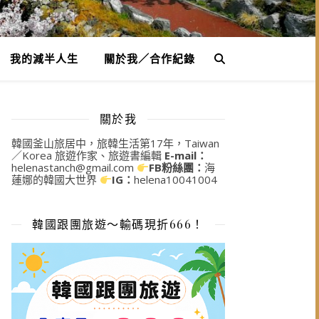
我的減半人生
關於我／合作紀錄
關於我
韓國釜山旅居中，旅韓生活第17年，Taiwan
／Korea 旅遊作家、旅遊書編輯
E-mail：
helenastanch@gmail.com
FB粉絲團：
海
蓮娜的韓國大世界
IG：
helena10041004
韓國跟團旅遊～輸碼現折666！