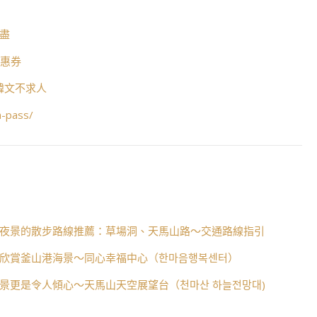
打盡
優惠券
懂韓文不求人
n-pass/
夜景的散步路線推薦：草場洞、天馬山路～交通路線指引
欣賞釜山港海景～同心幸福中心（한마음행복센터）
景更是令人傾心～天馬山天空展望台（천마산 하늘전망대)