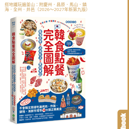
搭地鐵玩遍釜山：附慶州．昌原．馬山．鎮
海．全州．井邑（2026～2027年新第九版）