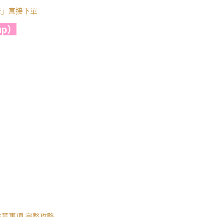
莎登」直接下單
p）
意事項 完整攻略