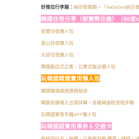
好推拉行李箱：
納莎登開箱
、
「NaSaDen納
韓國住宿分享（都實際住過）（60家u
首爾住宿懶人包
釜山住宿懶人包
大邱住宿懶人包
韓國飯店式公寓、公寓式飯店懶人包
玩韓國精選實用懶人包
韓國機場速速通關秘訣
韓國各機場入出境詳解
、
各機場退稅流程步驟
玩韓國實用手機APP懶人包
玩韓國超實用票券＆交通卡
氣候同行卡，地鐵、公車搭到飽 購買、儲值、注