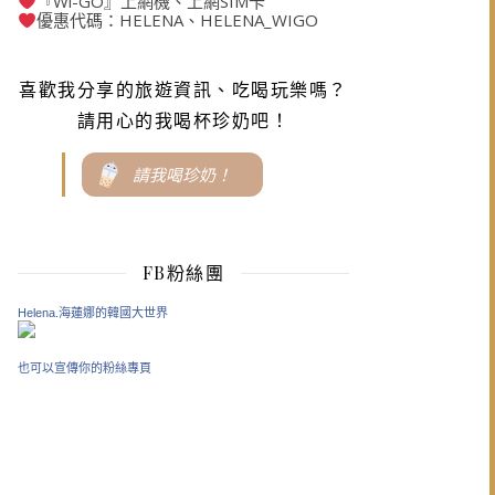
『Wi-GO』上網機、上網SIM卡
優惠代碼：HELENA、HELENA_WIGO
喜歡我分享的旅遊資訊、吃喝玩樂嗎？
請用心的我喝杯珍奶吧！
請我喝珍奶！
FB粉絲團
Helena.海蓮娜的韓國大世界
也可以宣傳你的粉絲專頁