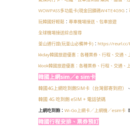
WOWPASS多功能卡(
現金回饋碼W4TE4G9G
：
玩韓國好輕鬆
：
專車機場接送、包車旅遊
全球機場接送綜合搜尋
釜山通行證(玩釜山必備神卡)
：
https://reurl.c
kkday韓國旅遊優惠：各種票券、行程、交通、
klook韓國旅遊優惠：各種票券、行程、交通、
韓國上網sim／e sim卡
韓國4G上網吃到飽SIM卡（台灣郵寄到府）
韓國 4G 吃到飽 eSIM + 電話號碼
上網吃到飽：
Wi-Go上網卡／上網機／esim卡
韓國行程安排、票券預訂