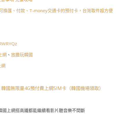
可換匯、付款、T-money交通卡的預付卡，台灣取件超方便
c/RWRYQz
上網
、
放膽玩韓國
上網
韓國無限量4G預付費上網SIM卡（韓國機場領取）
、
韓國上網搭高鐵都能繼續看影片聽音樂不間斷