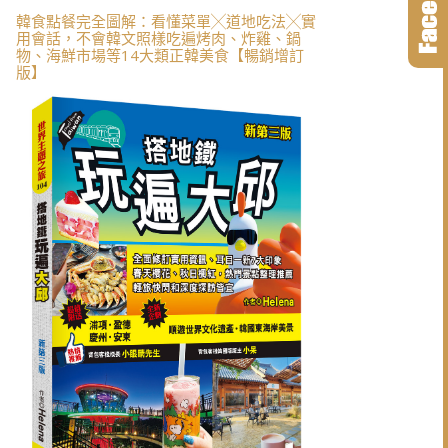
韓食點餐完全圖解：看懂菜單╳道地吃法╳實
用會話，不會韓文照樣吃遍烤肉、炸雞、鍋
物、海鮮市場等14大類正韓美食【暢銷增訂
版】