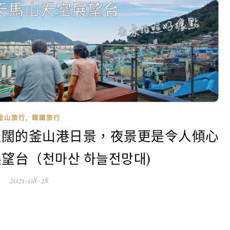
,
釜山旅行
韓國旅行
遼闊的釜山港日景，夜景更是令人傾心
望台（천마산 하늘전망대)
2021-08-28