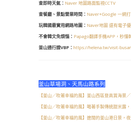
查即時天氣：
Naver 地圖路面監視CCTV
查餐廳、景點營業時間：
Naver+Google 一網
玩韓國最實用網路地圖：
Naver地圖 還有電子
不會韓文免煩惱：
Papago翻譯手機APP，秒
釜山通行證VBP：
https://helena.tw/visit-busa
釜山草場洞、天馬山路系列
【釜山╱吹著幸福的風】釜山西區登高賞海景／
【釜山╱吹著幸福的風】喝著手製傳統甜米露，
【釜山╱吹著幸福的風】遼闊的釜山港日景，夜