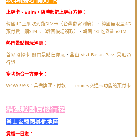
上網卡、E sim，隨時都能上網好方便：
韓國4G上網吃到飽SIM卡（台灣郵寄到府）
、
韓國無限量4G
預付費上網SIM卡（韓國機場領取）
、
韓國 4G 吃到飽 eSIM
熱門景點暢玩通票：
首爾轉轉卡-熱門景點任你玩
、
釜山 Visit Busan Pass 景點通
行證
多功能合一方便卡：
WOWPASS：具備換匯，付款，T-money交通卡功能的預付卡
精選韓國賞櫻行程
釜山＆韓國其他地區
賞櫻一日遊：