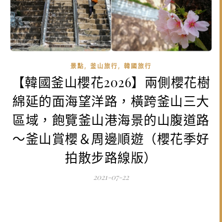
,
,
景點
釜山旅行
韓國旅行
【韓國釜山櫻花2026】兩側櫻花樹
綿延的面海望洋路，橫跨釜山三大
區域，飽覽釜山港海景的山腹道路
～釜山賞櫻＆周邊順遊（櫻花季好
拍散步路線版）
2021-07-22