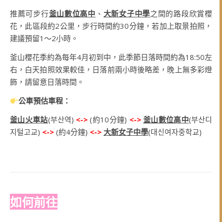
推薦可步行
釜山數位高中
、
大新女子中學
之間的路段欣賞櫻
花，此區段約2公里，步行時間約30分鐘，若加上取景拍照，
建議預留1～2小時。
釜山櫻花季約為每年4月初到中，此季節日落時間約為18:50左
右，白天拍照效果較佳，日落前兩小時後略差，晚上無多彩燈
飾，請留意日落時間。
公車預估車程：
釜山火車站
(부산역)
<->
(約10分鐘)
<->
釜山數位高中
(부산디
지털고교)
<->
(約4分鐘)
<->
大新女子中學
(대신여자중학교)
如何前往