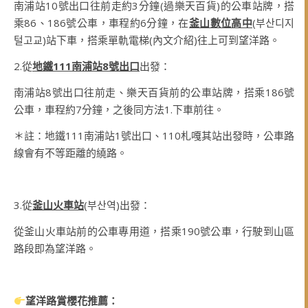
南浦站10號出口往前走約3分鐘(過樂天百貨)的公車站牌，搭
乘86、186號公車，車程約6分鐘，在
釜山數位高中
(부산디지
털고교)站下車，搭乘單軌電梯(內文介紹)往上可到望洋路。
2.從
地鐵111南浦站8號出口
出發：
南浦站8號出口往前走、樂天百貨前的公車站牌，搭乘186號
公車，車程約7分鐘，之後同方法1.下車前往。
＊註：地鐵111南浦站1號出口、110札嘎其站出發時，公車路
線會有不等距離的繞路。
3.從
釜山火車站
(부산역)出發：
從釜山火車站前的公車專用道，搭乘190號公車，行駛到山區
路段即為望洋路。
望洋路賞櫻花推薦：