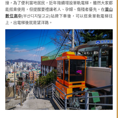
接，為了便利當地居民，近年陸續增設單軌電梯，雖然大家都
能搭乘使用，但提醒要禮讓老人、孕婦、傷殘者優先。在
釜山
數位高中
(부산디지털고교)站牌下車後，可以搭乘單軌電梯往
上，出電梯後就是望洋路。