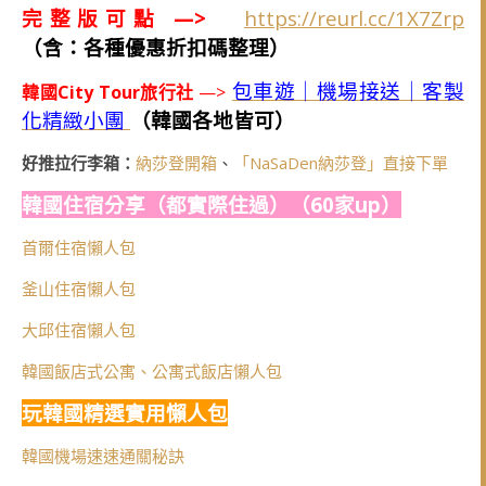
完整版可點 —>
https://reurl.cc/1X7Zrp
（含：各種優惠折扣碼整理）
包車遊｜機場接送｜客製
韓國City Tour旅行社
—>
化精緻小團
（韓國各地皆可）
好推拉行李箱：
納莎登開箱
、
「NaSaDen納莎登」直接下單
韓國住宿分享（都實際住過）（60家up）
首爾住宿懶人包
釜山住宿懶人包
大邱住宿懶人包
韓國飯店式公寓、公寓式飯店懶人包
玩韓國精選實用懶人包
韓國機場速速通關秘訣