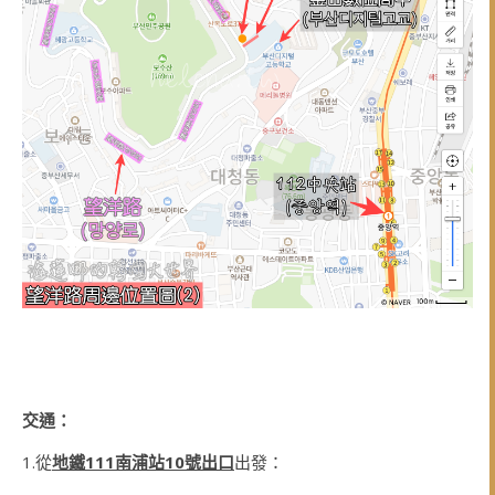
交通：
1.從
地鐵111南浦站10號出口
出發：