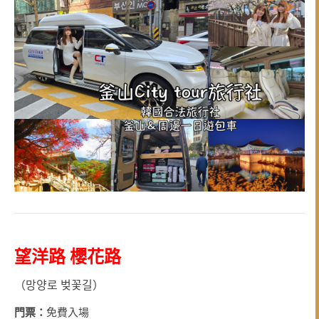
望洋路 櫻花路
（망양로 벚꽃길）
門票：
免費入場