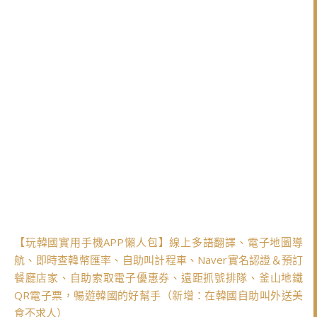
【玩韓國實用手機APP懶人包】線上多語翻譯、電子地圖導
航、即時查韓幣匯率、自助叫計程車、Naver實名認證＆預訂
餐廳店家、自助索取電子優惠券、遠距抓號排隊、釜山地鐵
QR電子票，暢遊韓國的好幫手（新增：在韓國自助叫外送美
食不求人）