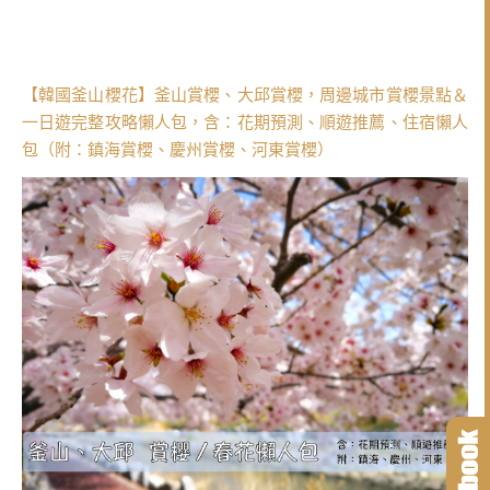
【韓國釜山櫻花】釜山賞櫻、大邱賞櫻，周邊城市賞櫻景點＆
一日遊完整攻略懶人包，含：花期預測、順遊推薦、住宿懶人
包（附：鎮海賞櫻、慶州賞櫻、河東賞櫻）