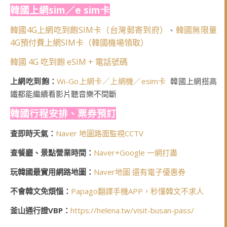
韓國上網sim／e sim卡
韓國4G上網吃到飽SIM卡（台灣郵寄到府）
韓國無限量
、
4G預付費上網SIM卡（韓國機場領取）
韓國 4G 吃到飽 eSIM + 電話號碼
上網吃到飽：
Wi-Go上網卡／上網機／esim卡
韓國上網搭高
鐵都能繼續看影片聽音樂不間斷
韓國行程安排、票券預訂
查即時天氣：
Naver 地圖路面監視CCTV
查餐廳、景點營業時間：
Naver+Google 一網打盡
玩韓國最實用網路地圖：
Naver地圖 還有電子優惠券
不會韓文免煩惱：
Papago翻譯手機APP，秒懂韓文不求人
釜山通行證VBP：
https://helena.tw/visit-busan-pass/