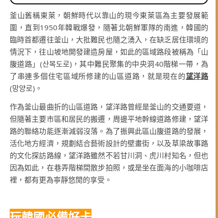
釜山舊稱東萊，朝鮮時代以靠山的現今東萊區為主要發展範
圍，直到1950年韓戰爆發，隨著北朝鮮軍隊的南進，韓國的
臨時首都遷往釜山，大批難民也隨之湧入，在缺乏居住環境的
情況下，往山坡地開發建造房屋，如此的區域路段被稱為「山
腹道路」(산복도로)，其中難民聚集的中央洞40階梯一帶，為
了串連多個住宅區域所修建的山區道路，就是現在的
望洋路
(망양로)。
作為釜山最曲折的山區道路，望洋路曾經是釜山的交通要道，
但隨著主要市區和居民的搬遷，周邊平地幹線道路修建，望洋
路的聯絡功能逐漸減弱沒落。為了振興此區山腹道路的發展，
活化地方經濟，規劃結合藝術設計的壁畫街，以及草梁故事路
的文化探訪路線，望洋路雖然不若甘川洞、虎川村知名，但也
因為如此，在巷弄階梯間散步拍照，或是坐在面海的小咖啡店
裡，都有更為寧靜悠閒的享受。
玩韓國必備好卡