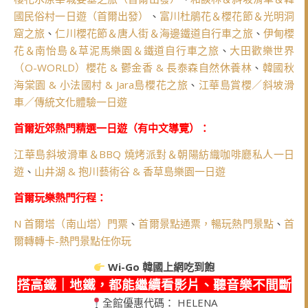
國民俗村一日遊（首爾出發）
、
富川杜鵑花＆櫻花節＆光明洞
窟之旅
、
仁川櫻花節＆唐人街＆海邊鐵道自行車之旅
、
伊甸櫻
花＆南怡島＆草泥馬樂園＆鐵道自行車之旅
、
大田歡樂世界
（O-WORLD）櫻花 & 鬱金香 & 長泰森自然休養林
、
韓國秋
海棠園 & 小法國村 & Jara島櫻花之旅
、
江華島賞櫻／斜坡滑
車／傳統文化體驗一日遊
首爾近郊熱門精選一日遊（有中文導覽）：
江華島斜坡滑車＆BBQ 燒烤派對＆朝陽紡織咖啡廳私人一日
遊
、
山井湖 & 抱川藝術谷 & 香草島樂園一日遊
首爾玩樂熱門行程：
N 首爾塔（南山塔）門票
、
首爾景點通票，暢玩熱門景點
、
首
爾轉轉卡-熱門景點任你玩
Wi-Go
韓國上網吃到飽
搭高鐵｜地鐵，都能繼續看影片、聽音樂不間斷
全館優惠代碼： HELENA