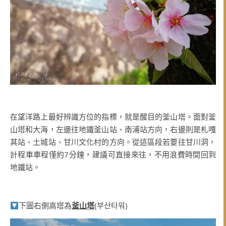
在望洋路上最好辨識方位的指標，就是醒目的釜山塔。面對釜
山塔和大海，左邊往地鐵釜山站、南浦站方向，右邊則是札嘎
其站、土城站、甘川文化村的方向。從這區段若要往甘川洞，
計程車車程僅約7分鐘，建議可直接來往，不用浪費時間回到
地鐵站。
下圖右側高塔為
釜山塔
(부산타워)