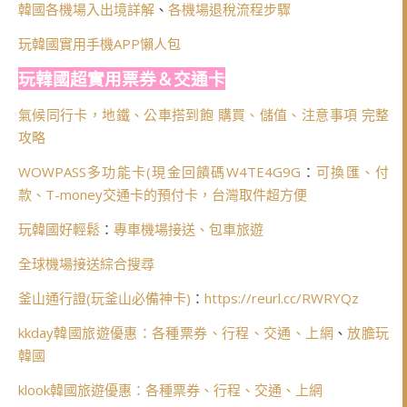
韓國各機場入出境詳解
、
各機場退稅流程步驟
玩韓國實用手機APP懶人包
玩韓國超實用票券＆交通卡
氣候同行卡，地鐵、公車搭到飽 購買、儲值、注意事項 完整
攻略
WOWPASS多功能卡(
現金回饋碼W4TE4G9G
：
可換匯、付
款、T-money交通卡的預付卡，台灣取件超方便
玩韓國好輕鬆
：
專車機場接送、包車旅遊
全球機場接送綜合搜尋
釜山通行證(玩釜山必備神卡)
：
https://reurl.cc/RWRYQz
kkday韓國旅遊優惠：各種票券、行程、交通、上網
、
放膽玩
韓國
klook韓國旅遊優惠：各種票券、行程、交通、上網