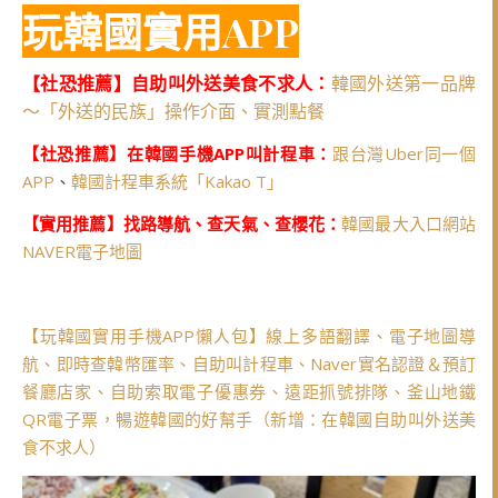
玩韓國實用APP
【社恐推薦】自助叫外送美食不求人：
韓國外送第一品牌
～「外送的民族」操作介面、實測點餐
【社恐推薦】在韓國手機APP叫計程車：
跟台灣Uber同一個
APP
、
韓國計程車系統「Kakao T」
【實用推薦】找路導航、查天氣、查櫻花：
韓國最大入口網站
NAVER電子地圖
【玩韓國實用手機APP懶人包】線上多語翻譯、電子地圖導
航、即時查韓幣匯率、自助叫計程車、Naver實名認證＆預訂
餐廳店家、自助索取電子優惠券、遠距抓號排隊、釜山地鐵
QR電子票，暢遊韓國的好幫手（新增：在韓國自助叫外送美
食不求人）