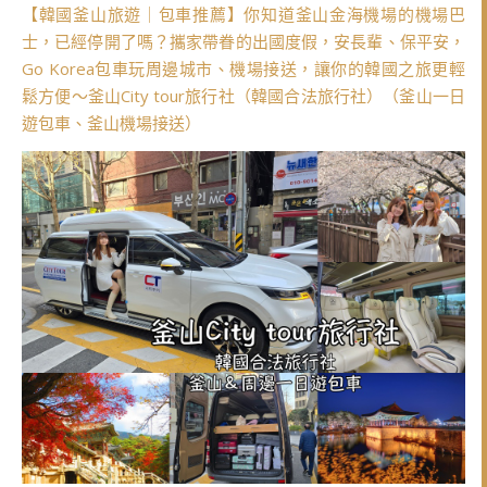
【韓國釜山旅遊｜包車推薦】你知道釜山金海機場的機場巴
士，已經停開了嗎？攜家帶眷的出國度假，安長輩、保平安，
Go Korea包車玩周邊城市、機場接送，讓你的韓國之旅更輕
鬆方便～釜山City tour旅行社（韓國合法旅行社）（釜山一日
遊包車、釜山機場接送）