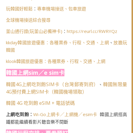
玩韓國好輕鬆
：
專車機場接送、包車旅遊
全球機場接送綜合搜尋
釜山通行證(玩釜山必備神卡)
：
https://reurl.cc/RWRYQz
kkday韓國旅遊優惠：各種票券、行程、交通、上網
、
放膽玩
韓國
klook韓國旅遊優惠：各種票券、行程、交通、上網
韓國上網sim／e sim卡
韓國4G上網吃到飽SIM卡（台灣郵寄到府）
韓國無限量
、
4G預付費上網SIM卡（韓國機場領取）
韓國 4G 吃到飽 eSIM + 電話號碼
上網吃到飽：
Wi-Go上網卡／上網機／esim卡
韓國上網搭高
鐵都能繼續看影片聽音樂不間斷