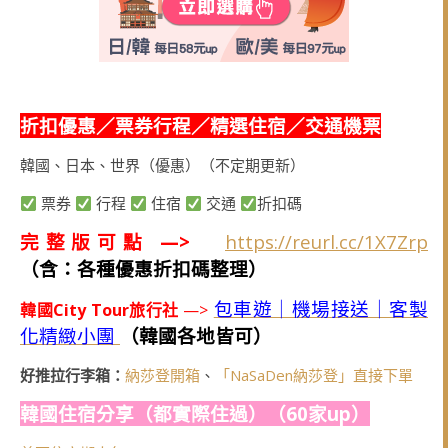
折扣優惠／票券行程／精選住宿／交通機票
韓國、日本、世界（優惠）（不定期更新）
票券
行程
住宿
交通
折扣碼
完整版可點 —>
https://reurl.cc/1X7Zrp
（含：各種優惠折扣碼整理）
包車遊｜機場接送｜客製
韓國City Tour旅行社
—>
化精緻小團
（韓國各地皆可）
好推拉行李箱：
納莎登開箱
、
「NaSaDen納莎登」直接下單
韓國住宿分享（都實際住過）（60家up）