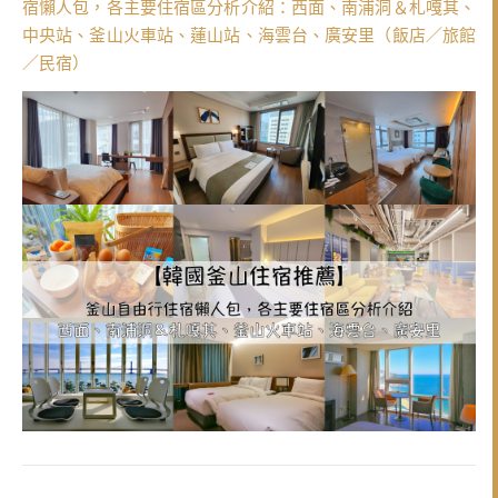
宿懶人包，各主要住宿區分析介紹：西面、南浦洞＆札嘎其、
中央站、釜山火車站、蓮山站、海雲台、廣安里（飯店／旅館
／民宿）