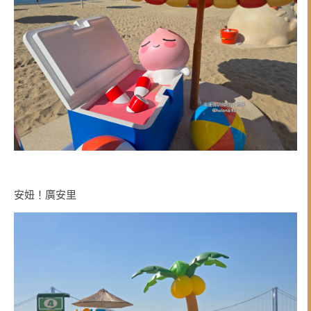
安妞！廣安里