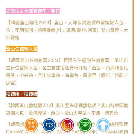
去釜山＆大邱賞櫻花／春花
【韓國釜山櫻花2024】釜山、大邱＆周邊城市賞櫻懶人包，
含：花期預測、順遊推薦(附：鎮海/慶州/河東）釜山賞櫻、大
邱賞櫻
釜山住宿懶人包
【韓國釜山住宿推薦2023】實際入住過的住宿推薦！釜山自
由行住宿懶人包，各主要住宿區分析介紹：西面、南浦洞＆札
嘎其、中央站、釜山火車站、海雲台、廣安里（飯店／旅館／
民宿）
換錢所／換錢機
【韓國釜山換錢懶人包】釜山要去哪裡換錢呢？釜山各地區換
錢懶人包：金海機場、西面、釜山火車站、南浦、海雲台
【韓國換錢懶人包】自助換錢機／現金預付卡，優缺點整理
QA～WOW EXCHANGE（WOW PASS預付卡）、NAMANE預