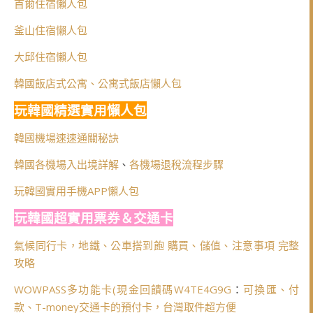
首爾住宿懶人包
釜山住宿懶人包
大邱住宿懶人包
韓國飯店式公寓、公寓式飯店懶人包
玩韓國精選實用懶人包
韓國機場速速通關秘訣
韓國各機場入出境詳解
、
各機場退稅流程步驟
玩韓國實用手機APP懶人包
玩韓國超實用票券＆交通卡
氣候同行卡，地鐵、公車搭到飽 購買、儲值、注意事項 完整
攻略
WOWPASS多功能卡(
現金回饋碼W4TE4G9G
：
可換匯、付
款、T-money交通卡的預付卡，台灣取件超方便