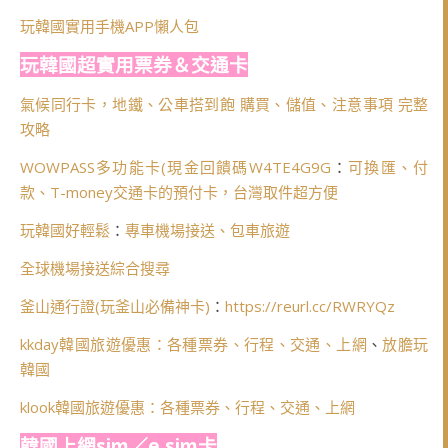
玩韓國實用手機APP懶人包
玩韓國超實用票券＆交通卡
氣候同行卡，地鐵、公車搭到飽 購買、儲值、注意事項 完整
攻略
WOWPASS多功能卡(
現金回饋碼W4TE4G9G
：
可換匯、付
款、T-money交通卡的預付卡，台灣取件超方便
玩韓國好輕鬆
：
專車機場接送、包車旅遊
全球機場接送綜合搜尋
釜山通行證(玩釜山必備神卡)
：
https://reurl.cc/RWRYQz
kkday韓國旅遊優惠：各種票券、行程、交通、上網
、
放膽玩
韓國
klook韓國旅遊優惠：各種票券、行程、交通、上網
韓國上網sim／e sim卡