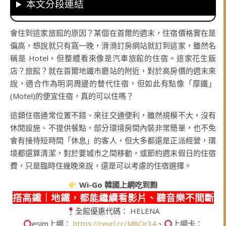
本文分段連結
會住到這家旅館的原因？某個在首爾的週末，住宿價格實在是
偏高，想說就只有窩一晚，滑滑訂房網站就訂到這家，雖然名
稱是 Hotel，但整體看來像是汽車旅館的住宿。這家花生飯
店？旅館？就在首爾地鐵市廳站的附近，對於高房價的週末來
說，適合作為明洞周邊的替代住宿，但如此有點像「摩鐵」
(Motel)的便宜住宿，真的可以住嗎？
這類住宿通常位置不錯、來往交通便利，雖然規模不大，沒有
休閒設施、不提供餐點，部分環境房間內裝非常簡單，也不免
會有接待短時間「休息」的客人，但大多都還是正派經營，環
境都還算清潔，對於要城市之間移動，或節約週末假日的住宿
費，只是臨時住幾晚來說，還是可以考慮的住宿選擇。
Wi-Go
韓國上網吃到飽
搭高鐵｜地鐵，都能繼續看影片、聽音樂不間斷
全館優惠代碼： HELENA
esim上網：
https://reurl.cc/M8Qr34
、
上網卡：