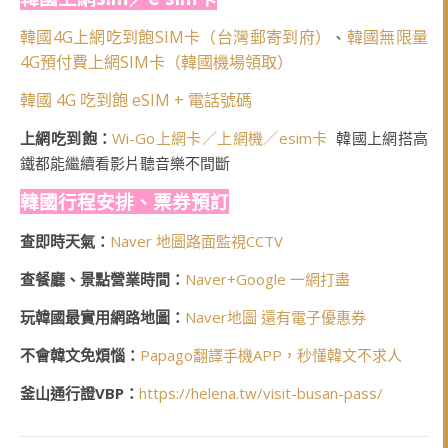
韓國4G上網吃到飽SIM卡（台灣郵寄到府）
韓國無限量
、
4G預付費上網SIM卡（韓國機場領取）
韓國 4G 吃到飽 eSIM + 電話號碼
上網吃到飽：
Wi-Go上網卡／上網機／esim卡
韓國上網搭高
鐵都能繼續看影片聽音樂不間斷
韓國行程安排、票券預訂
查即時天氣：
Naver 地圖路面監視CCTV
查餐廳、景點營業時間：
Naver+Google 一網打盡
玩韓國最實用網路地圖：
Naver地圖 還有電子優惠券
不會韓文免煩惱：
Papago翻譯手機APP，秒懂韓文不求人
釜山通行證VBP：
https://helena.tw/visit-busan-pass/