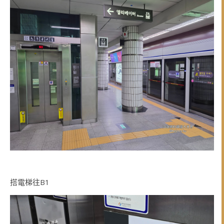
搭電梯往B1