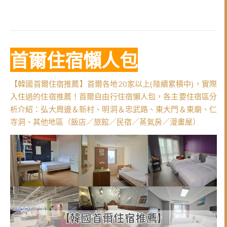
首爾住宿懶人包
【韓國首爾住宿推薦】首爾各地20家以上(陸續累積中)，實際
入住過的住宿推薦！首爾自由行住宿懶人包，各主要住宿區分
析介紹：弘大周邊＆新村、明洞＆忠武路、東大門＆東廟、仁
寺洞、其他地區（飯店／旅館／民宿／蒸氣房／漫畫屋）