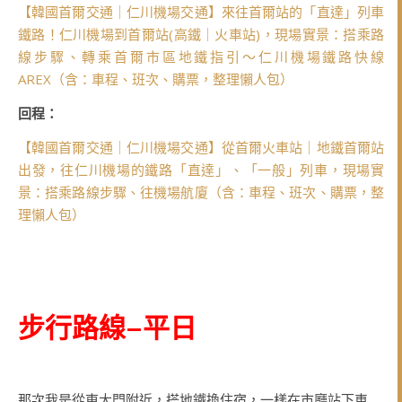
【韓國首爾交通｜仁川機場交通】來往首爾站的「直達」列車
鐵路！仁川機場到首爾站(高鐵｜火車站)，現場實景：搭乘路
線步驟、轉乘首爾市區地鐵指引～仁川機場鐵路快線
AREX（含：車程、班次、購票，整理懶人包）
回程：
【韓國首爾交通｜仁川機場交通】從首爾火車站｜地鐵首爾站
出發，往仁川機場的鐵路「直達」、「一般」列車，現場實
景：搭乘路線步驟、往機場航廈（含：車程、班次、購票，整
理懶人包）
步行路線–平日
那次我是從東大門附近，搭地鐵換住宿，一樣在市廳站下車