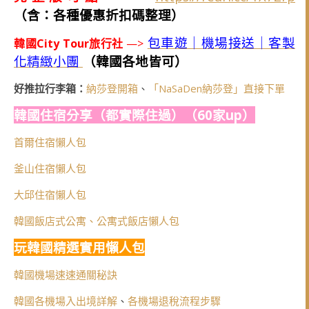
（含：各種優惠折扣碼整理）
包車遊｜機場接送｜客製
韓國City Tour旅行社
—>
化精緻小團
（韓國各地皆可）
好推拉行李箱：
納莎登開箱
、
「NaSaDen納莎登」直接下單
韓國住宿分享（都實際住過）（60家up）
首爾住宿懶人包
釜山住宿懶人包
大邱住宿懶人包
韓國飯店式公寓、公寓式飯店懶人包
玩韓國精選實用懶人包
韓國機場速速通關秘訣
韓國各機場入出境詳解
、
各機場退稅流程步驟