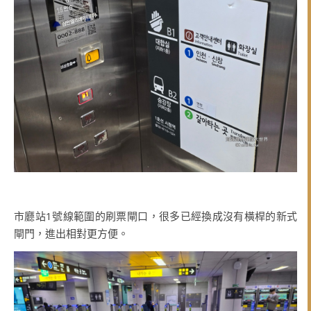
市廳站1號線範圍的刷票閘口，很多已經換成沒有橫桿的新式
閘門，進出相對更方便。