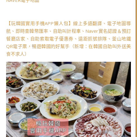
NAVER電子地圖
【玩韓國實用手機APP懶人包】線上多語翻譯、電子地圖導
航、即時查韓幣匯率、自助叫計程車、Naver實名認證＆預訂
餐廳店家、自助索取電子優惠券、遠距抓號排隊、釜山地鐵
QR電子票，暢遊韓國的好幫手（新增：在韓國自助叫外送美
食不求人）