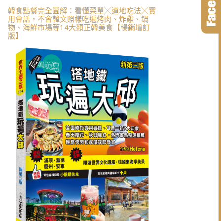
韓食點餐完全圖解：看懂菜單╳道地吃法╳實
用會話，不會韓文照樣吃遍烤肉、炸雞、鍋
物、海鮮市場等14大類正韓美食【暢銷增訂
版】