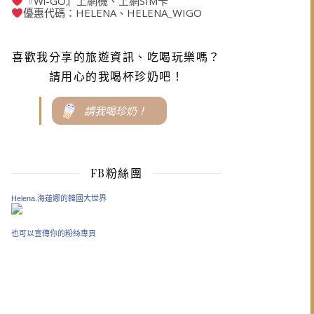
『Wi-GO』上網機、上網SIM卡
優惠代碼：HELENA、HELENA_WIGO
喜歡我分享的旅遊資訊、吃喝玩樂嗎？
請用心的我喝杯珍奶吧！
請我喝珍奶！
FB粉絲團
Helena.海蓮娜的韓國大世界
也可以宣傳你的粉絲專頁