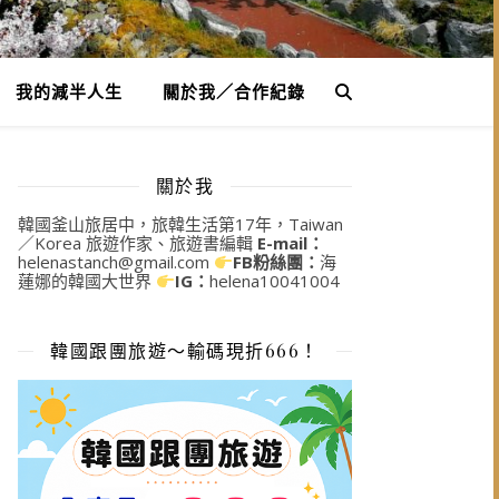
我的減半人生
關於我／合作紀錄
關於我
韓國釜山旅居中，旅韓生活第17年，Taiwan
／Korea 旅遊作家、旅遊書編輯
E-mail：
helenastanch@gmail.com
FB粉絲團：
海
蓮娜的韓國大世界
IG：
helena10041004
韓國跟團旅遊～輸碼現折666！