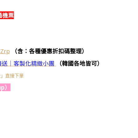
通機票
7Zrp
（含：各種優惠折扣碼整理）
接送｜客製化精緻小團
（韓國各地皆可）
莎登」直接下單
p）