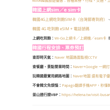
klook韓國旅遊優惠：各種票券、行程、交通、
韓國上網sim／e sim卡
韓國4G上網吃到飽SIM卡（台灣郵寄到府）
韓國 4G 吃到飽 eSIM + 電話號碼
上網吃到飽：
Wi-Go上網卡／上網機／esim卡
韓國行程安排、票券預訂
查即時天氣：
Naver 地圖路面監視CCTV
查餐廳、景點營業時間：
Naver+Google 一網
玩韓國最實用網路地圖：
Naver地圖 還有電子
不會韓文免煩惱：
Papago翻譯手機APP，秒
釜山通行證VBP：
https://helena.tw/visit-busa