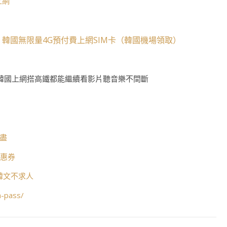
上網
韓國無限量4G預付費上網SIM卡（韓國機場領取）
、
韓國上網搭高鐵都能繼續看影片聽音樂不間斷
打盡
優惠券
懂韓文不求人
n-pass/