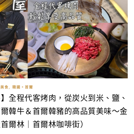
,
美食
韓國。首爾
牛】全程代客烤肉，從炭火到米、鹽、
首爾韓牛＆首爾韓豬的高品質美味～金
近首爾林｜首爾林咖啡街）