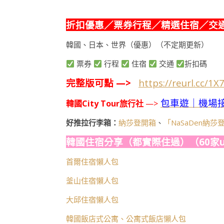
折扣優惠／票券行程／精選住宿／交
韓國、日本、世界（優惠）（不定期更新）
票券
行程
住宿
交通
折扣碼
完整版可點 —>
https://reurl.cc/1X
包車遊｜機場
韓國City Tour旅行社
—>
好推拉行李箱：
納莎登開箱
、
「NaSaDen納
韓國住宿分享（都實際住過）（60家u
首爾住宿懶人包
釜山住宿懶人包
大邱住宿懶人包
韓國飯店式公寓、公寓式飯店懶人包