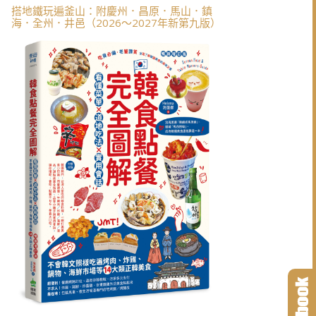
搭地鐵玩遍釜山：附慶州．昌原．馬山．鎮
海．全州．井邑（2026～2027年新第九版）