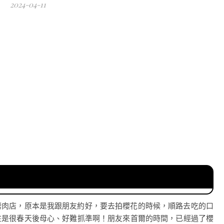
2024-04-11
烤肉店，原本是我跟朋友約好，要去拍櫻花的時候，順路去吃的口
在是很春天後母心、好難抓準啊！朋友來首爾的時間，已經過了櫻