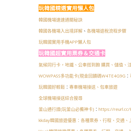
玩韓國精選實用懶人包
韓國機場速速通關秘訣
韓國各機場入出境詳解
、
各機場退稅流程步驟
玩韓國實用手機APP懶人包
玩韓國超實用票券＆交通卡
氣候同行卡，地鐵、公車搭到飽 購買、儲值、注
WOWPASS多功能卡(
現金回饋碼W4TE4G9G
：
玩韓國好輕鬆
：
專車機場接送、包車旅遊
全球機場接送綜合搜尋
釜山通行證(玩釜山必備神卡)
：
https://reurl.c
kkday韓國旅遊優惠：各種票券、行程、交通、