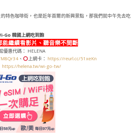
造的特色咖啡街，也是近年首爾的新興景點，那我們就中午先去吃
i-Go
韓國上網吃到飽
都能繼續看影片、聽音樂不間斷
館優惠代碼： HELENA
cc/M8Qr34
、
上網卡：
https://reurl.cc/51xeKn
：
https://helena.tw/wi-go-tw/