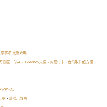
意事項 完整攻略
可換匯、付款、T-money交通卡的預付卡，台灣取件超方便
c/RWRYQz
上網
、
放膽玩韓國