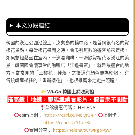
本文分段連結
韓國的漢江公園沿線上，汝矣島的輪中路，是首爾很有名的賞
櫻花景點，每當櫻花盛開之時，會吸引無數的遊客前來賞櫻，
如果想輕鬆坐在室內，一邊喝咖啡、一邊欣賞櫻花＆漢江的美
景，韓國國會議事堂的咖啡店「江邊書齋」，就是最適合的地
方。當常見的「王櫻花」掉落，之後還有顏色更為粉嫩、 有
傳統韓屋襯托的「重瓣櫻花」，也很推薦來走走拍照喔！
Wi-Go
韓國上網吃到飽
搭高鐵｜地鐵，都能繼續看影片、聽音樂不間斷
全館優惠代碼： HELENA
esim上網：
https://reurl.cc/M8Qr34
、
上網卡：
https://reurl.cc/51xeKn
實用分享：
https://helena.tw/wi-go-tw/