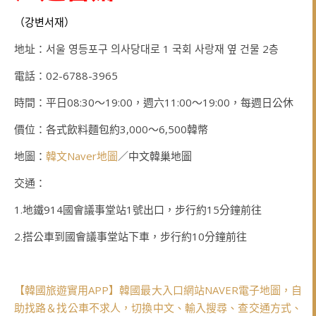
（강변서재）
地址：서울 영등포구 의사당대로 1 국회 사랑재 옆 건물 2층
電話：02-6788-3965
時間：平日08:30～19:00，週六11:00～19:00，每週日公休
價位：各式飲料麵包約3,000～6,500韓幣
地圖：
韓文Naver地圖
／中文韓巢地圖
交通：
1.地鐵914國會議事堂站1號出口，步行約15分鐘前往
2.搭公車到國會議事堂站下車，步行約10分鐘前往
【韓國旅遊實用APP】韓國最大入口網站NAVER電子地圖，自
助找路＆找公車不求人，切換中文、輸入搜尋、查交通方式、