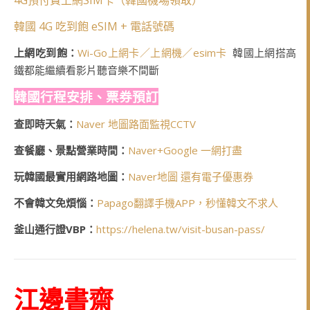
4G預付費上網SIM卡（韓國機場領取）
韓國 4G 吃到飽 eSIM + 電話號碼
上網吃到飽：
Wi-Go上網卡／上網機／esim卡
韓國上網搭高
鐵都能繼續看影片聽音樂不間斷
韓國行程安排、票券預訂
查即時天氣：
Naver 地圖路面監視CCTV
查餐廳、景點營業時間：
Naver+Google 一網打盡
玩韓國最實用網路地圖：
Naver地圖 還有電子優惠券
不會韓文免煩惱：
Papago翻譯手機APP，秒懂韓文不求人
釜山通行證VBP：
https://helena.tw/visit-busan-pass/
江邊書齋