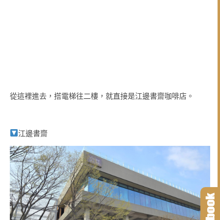
從這裡進去，搭電梯往二樓，就直接是江邊書齋咖啡店。
江邊書齋