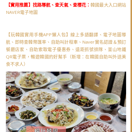
【實用推薦】找路導航、查天氣、查櫻花：
韓國最大入口網站
NAVER電子地圖
【玩韓國實用手機APP懶人包】線上多語翻譯、電子地圖導
航、即時查韓幣匯率、自助叫計程車、Naver實名認證＆預訂
餐廳店家、自助索取電子優惠券、遠距抓號排隊、釜山地鐵
QR電子票，暢遊韓國的好幫手（新增：在韓國自助叫外送美
食不求人）