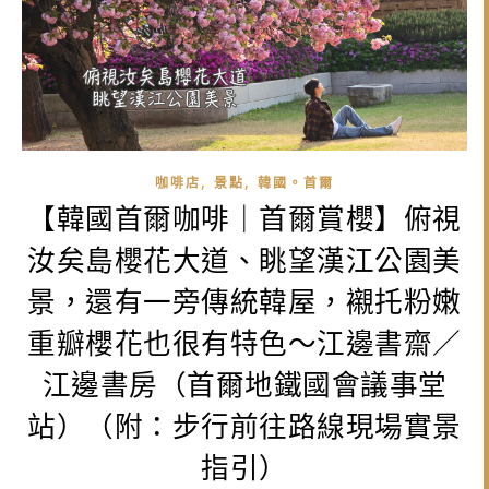
,
,
咖啡店
景點
韓國。首爾
【韓國首爾咖啡｜首爾賞櫻】俯視
汝矣島櫻花大道、眺望漢江公園美
景，還有一旁傳統韓屋，襯托粉嫩
重瓣櫻花也很有特色～江邊書齋／
江邊書房（首爾地鐵國會議事堂
站）（附：步行前往路線現場實景
指引）