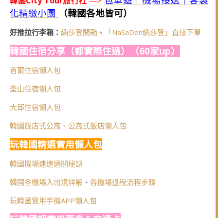
韓國City Tour旅行社
—>
化精緻小團
（韓國各地皆可）
好推拉行李箱：
納莎登開箱
、
「NaSaDen納莎登」直接下單
韓國住宿分享（都實際住過）（60家up）
首爾住宿懶人包
釜山住宿懶人包
大邱住宿懶人包
韓國飯店式公寓、公寓式飯店懶人包
玩韓國精選實用懶人包
韓國機場速速通關秘訣
韓國各機場入出境詳解
、
各機場退稅流程步驟
玩韓國實用手機APP懶人包