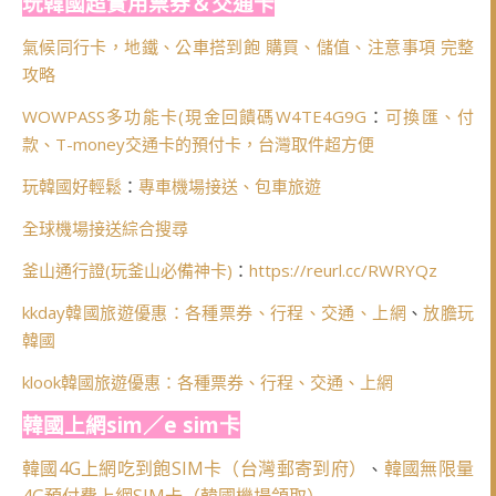
玩韓國超實用票券＆交通卡
氣候同行卡，地鐵、公車搭到飽 購買、儲值、注意事項 完整
攻略
WOWPASS多功能卡(
現金回饋碼W4TE4G9G
：
可換匯、付
款、T-money交通卡的預付卡，台灣取件超方便
玩韓國好輕鬆
：
專車機場接送、包車旅遊
全球機場接送綜合搜尋
釜山通行證(玩釜山必備神卡)
：
https://reurl.cc/RWRYQz
kkday韓國旅遊優惠：各種票券、行程、交通、上網
、
放膽玩
韓國
klook韓國旅遊優惠：各種票券、行程、交通、上網
韓國上網sim／e sim卡
韓國4G上網吃到飽SIM卡（台灣郵寄到府）
韓國無限量
、