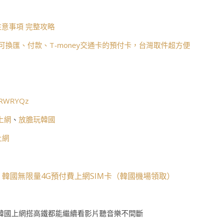
意事項 完整攻略
可換匯、付款、T-money交通卡的預付卡，台灣取件超方便
c/RWRYQz
上網
、
放膽玩韓國
上網
韓國無限量4G預付費上網SIM卡（韓國機場領取）
、
韓國上網搭高鐵都能繼續看影片聽音樂不間斷