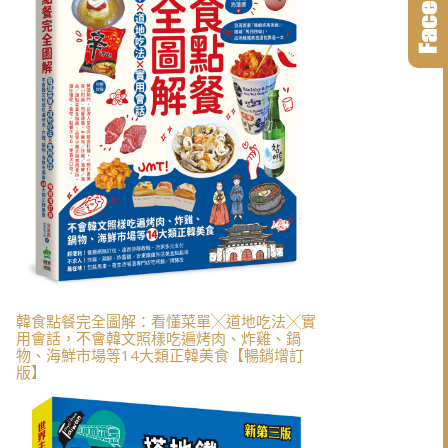
韓食點餐完全圖解：看懂菜單╳道地吃法╳實
用會話，不會韓文照樣吃遍烤肉、炸雞、鍋
物、海鮮市場等14大類正韓美食【暢銷增訂
版】