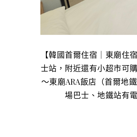
【韓國首爾住宿｜東廟住
士站，附近還有小超市可
～東廟ARA飯店（首爾地
場巴士、地鐵站有