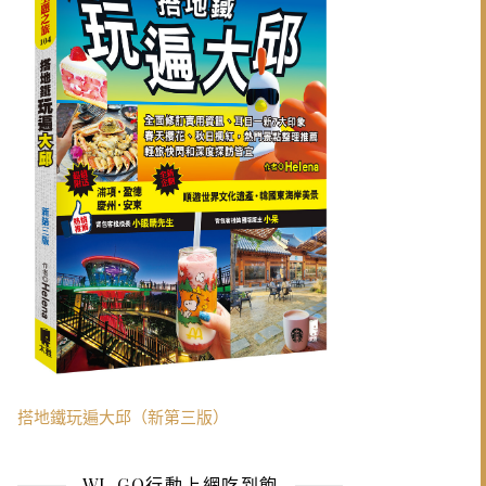
搭地鐵玩遍大邱（新第三版）
WI-GO行動上網吃到飽