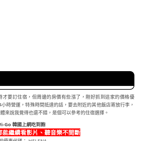
時才要訂住宿，但周邊的房價有些漲了，剛好抓到這家的價格優
4小時營運，特殊時間抵達的話，要去附近的其他飯店寄放行李，
整體來說我覺得也還不錯，是個可以參考的住宿選擇。
i-Go
韓國上網吃到飽
都能繼續看影片、聽音樂不間斷
館優惠代碼： HELENA