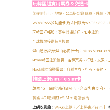
玩韓國超實用票券＆交通卡
氣候同行卡，地鐵、公車搭到飽 購買、儲值、注
WOWPASS多功能卡(
現金回饋碼W4TE4G9G
：
玩韓國好輕鬆
：
專車機場接送、包車旅遊
全球機場接送綜合搜尋
釜山通行證(玩釜山必備神卡)
：
https://reurl.c
kkday韓國旅遊優惠：各種票券、行程、交通、
klook韓國旅遊優惠：各種票券、行程、交通、
韓國上網sim／e sim卡
韓國4G上網吃到飽SIM卡（台灣郵寄到府）
韓國 4G 吃到飽 eSIM + 電話號碼
上網吃到飽：
Wi-Go上網卡／上網機／esim卡