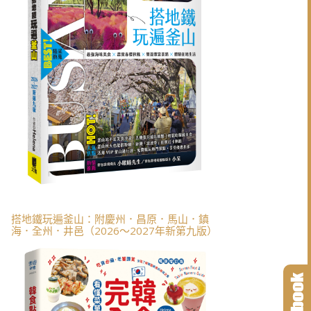
搭地鐵玩遍釜山：附慶州．昌原．馬山．鎮
海．全州．井邑（2026～2027年新第九版）