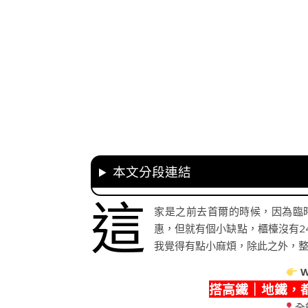
本文分段連結
這
家是之前去首爾的時候，因為臨
惠，但就有個小缺點，櫃檯沒有2
我覺得有點小麻煩，除此之外，
W
搭高鐵｜地鐵，
全