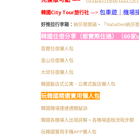
包車遊｜機場
韓國City Tour旅行社
—>
好推拉行李箱：
納莎登開箱
、
「NaSaDen納
韓國住宿分享（都實際住過）（60家u
首爾住宿懶人包
釜山住宿懶人包
大邱住宿懶人包
韓國飯店式公寓、公寓式飯店懶人包
玩韓國精選實用懶人包
韓國機場速速通關秘訣
韓國各機場入出境詳解
、
各機場退稅流程步驟
玩韓國實用手機APP懶人包