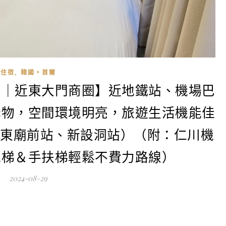
,
住宿
韓國。首爾
宿｜近東大門商圈】近地鐵站、機場巴
購物，空間環境明亮，旅遊生活機能佳
鐵東廟前站、新設洞站）（附：仁川機
電梯＆手扶梯輕鬆不費力路線）
2024-08-29