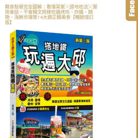
韓食點餐完全圖解：看懂菜單╳道地吃法╳實
用會話，不會韓文照樣吃遍烤肉、炸雞、鍋
物、海鮮市場等14大類正韓美食【暢銷增訂
版】