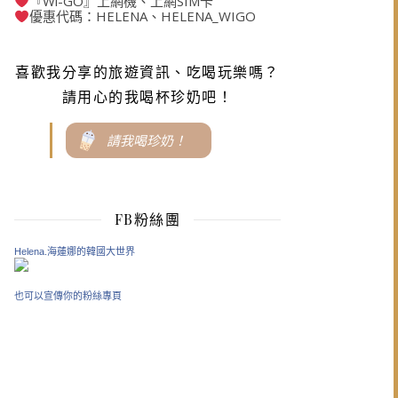
『Wi-GO』上網機、上網SIM卡
優惠代碼：HELENA、HELENA_WIGO
喜歡我分享的旅遊資訊、吃喝玩樂嗎？
請用心的我喝杯珍奶吧！
請我喝珍奶！
FB粉絲團
Helena.海蓮娜的韓國大世界
也可以宣傳你的粉絲專頁