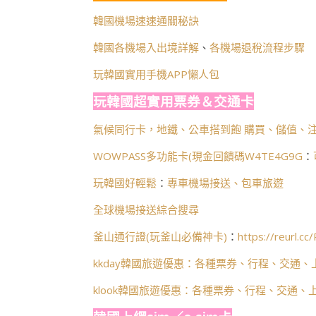
韓國機場速速通關秘訣
韓國各機場入出境詳解
、
各機場退稅流程步驟
玩韓國實用手機APP懶人包
玩韓國超實用票券＆交通卡
氣候同行卡，地鐵、公車搭到飽 購買、儲值、注
WOWPASS多功能卡(
現金回饋碼W4TE4G9G
：
玩韓國好輕鬆
：
專車機場接送、包車旅遊
全球機場接送綜合搜尋
釜山通行證(玩釜山必備神卡)
：
https://reurl.c
kkday韓國旅遊優惠：各種票券、行程、交通、
klook韓國旅遊優惠：各種票券、行程、交通、