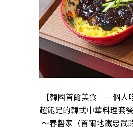
【韓國首爾美食｜一個人
超飽足的韓式中華料理套
～春醬家（首爾地鐵忠武