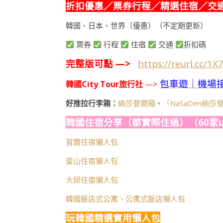
折扣優惠／票券行程／精選住宿／交
韓國、日本、世界（優惠）（不定期更新）
票券
行程
住宿
交通
折扣碼
完整版可點 —>
https://reurl.cc/1X
包車遊｜機場
韓國City Tour旅行社
—>
好推拉行李箱：
納莎登開箱
、
「NaSaDen納
韓國住宿分享（都實際住過）（60家u
首爾住宿懶人包
釜山住宿懶人包
大邱住宿懶人包
韓國飯店式公寓、公寓式飯店懶人包
玩韓國精選實用懶人包