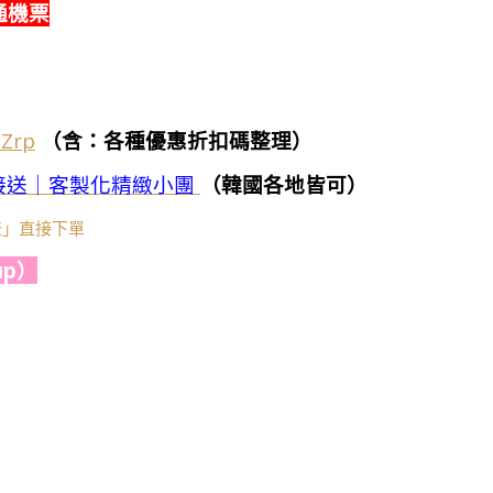
通機票
7Zrp
（含：各種優惠折扣碼整理）
接送｜客製化精緻小團
（韓國各地皆可）
莎登」直接下單
p）