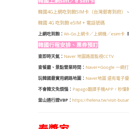
韓國上網sim／e sim卡
韓國4G上網吃到飽SIM卡（台灣郵寄到府）
韓國 4G 吃到飽 eSIM + 電話號碼
上網吃到飽：
Wi-Go上網卡／上網機／esim卡
韓國行程安排、票券預訂
查即時天氣：
Naver 地圖路面監視CCTV
查餐廳、景點營業時間：
Naver+Google 一網
玩韓國最實用網路地圖：
Naver地圖 還有電子
不會韓文免煩惱：
Papago翻譯手機APP，秒
釜山通行證VBP：
https://helena.tw/visit-busa