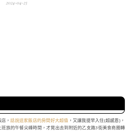
2024-04-25
飯店，
話說這家飯店的房間好大超值
，又讓我提早入住(超感恩)，
上班族的午餐尖峰時間，才晃出去到附近的乙支路3街美食商圈轉