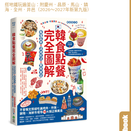
搭地鐵玩遍釜山：附慶州．昌原．馬山．鎮
海．全州．井邑（2026～2027年新第九版）