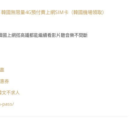
韓國無限量4G預付費上網SIM卡（韓國機場領取）
、
韓國上網搭高鐵都能繼續看影片聽音樂不間斷
打盡
優惠券
懂韓文不求人
n-pass/