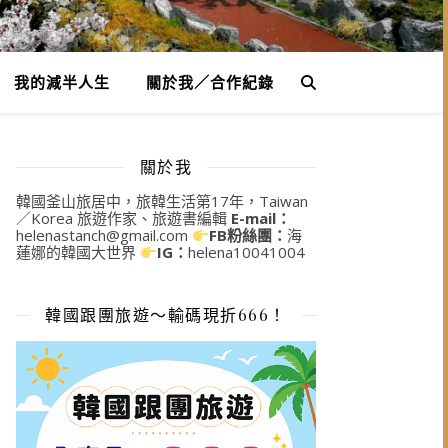
我的減半人生
關於我／合作紀錄
關於我
韓國釜山旅居中，旅韓生活第17年，Taiwan
／Korea 旅遊作家、旅遊書編輯
E-mail：
helenastanch@gmail.com
FB粉絲團：
海
蓮娜的韓國大世界
IG：
helena10041004
韓國跟團旅遊～輸碼現折666！