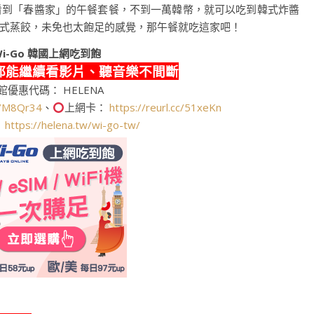
看到「春醬家」的午餐套餐，不到一萬韓幣，就可以吃到韓式炸醬
式蒸餃，未免也太飽足的感覺，那午餐就吃這家吧！
i-Go
韓國上網吃到飽
都能繼續看影片、聽音樂不間斷
館優惠代碼： HELENA
cc/M8Qr34
、
上網卡：
https://reurl.cc/51xeKn
：
https://helena.tw/wi-go-tw/