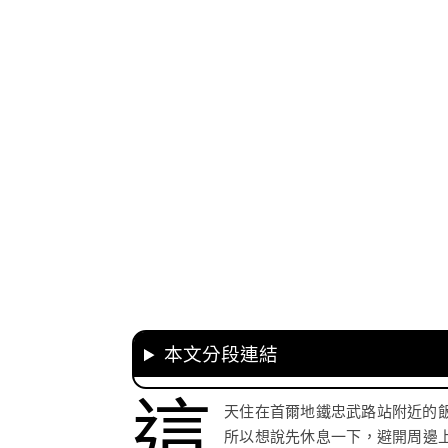
本文分段連結
這
天住在首爾地鐵忠武路站附近的
所以想說先休息一下，避開周邊