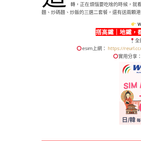
轉，正在煩惱要吃啥的時候，就
麵、炒碼麵、炒飯的三選二套餐，還有送兩顆港
W
搭高鐵｜地鐵，
全
esim上網：
https://reurl.
實用分享