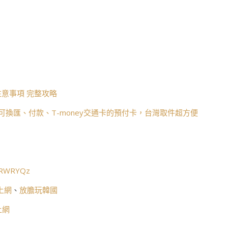
意事項 完整攻略
可換匯、付款、T-money交通卡的預付卡，台灣取件超方便
c/RWRYQz
上網
、
放膽玩韓國
上網