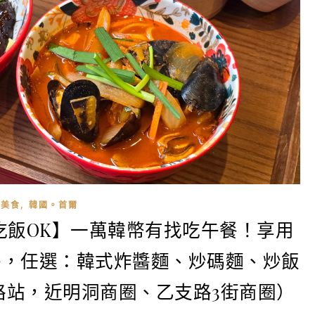
,
美食
韓國。首爾
吃飯OK】一萬韓幣有找吃午餐！享用
餐，任選：韓式炸醬麵、炒碼麵、炒飯
路站，近明洞商圈、乙支路3街商圈）