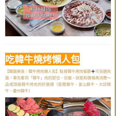
吃韓牛燒烤懶人包
【韓國美食｜韓牛烤肉懶人包】點餐韓牛烤肉餐廳
可自選肉
盤，事先看到「韓牛」肉的部位、份量、狀態和價格再消費～
品嚐頂級韓牛烤肉的好選擇（首爾韓牛、釜山韓牛、大邱韓
牛、慶州韓牛）