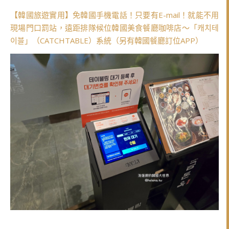
【韓國旅遊實用】免韓國手機電話！只要有E-mail！就能不用
現場門口罰站，遠距排隊候位韓國美食餐廳咖啡店～「캐치테
이블」（CATCHTABLE）系統（另有韓國餐廳訂位APP）