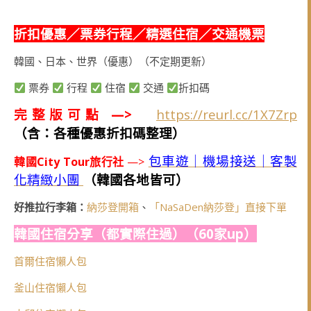
折扣優惠／票券行程／精選住宿／交通機票
韓國、日本、世界（優惠）（不定期更新）
票券
行程
住宿
交通
折扣碼
完整版可點 —>
https://reurl.cc/1X7Zrp
（含：各種優惠折扣碼整理）
包車遊｜機場接送｜客製
韓國City Tour旅行社
—>
化精緻小團
（韓國各地皆可）
好推拉行李箱：
納莎登開箱
、
「NaSaDen納莎登」直接下單
韓國住宿分享（都實際住過）（60家up）
首爾住宿懶人包
釜山住宿懶人包