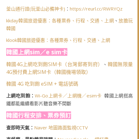
釜山通行證(玩釜山必備神卡)
：
https://reurl.cc/RWRYQz
kkday韓國旅遊優惠：各種票券、行程、交通、上網
、
放膽玩
韓國
klook韓國旅遊優惠：各種票券、行程、交通、上網
韓國上網sim／e sim卡
韓國4G上網吃到飽SIM卡（台灣郵寄到府）
韓國無限量
、
4G預付費上網SIM卡（韓國機場領取）
韓國 4G 吃到飽 eSIM + 電話號碼
上網吃到飽：
Wi-Go上網卡／上網機／esim卡
韓國上網搭高
鐵都能繼續看影片聽音樂不間斷
韓國行程安排、票券預訂
查即時天氣：
Naver 地圖路面監視CCTV