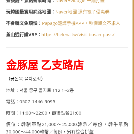
查餐廳、景點營業時間：
Naver+Google 一網打盡
玩韓國最實用網路地圖：
Naver地圖 還有電子優惠券
不會韓文免煩惱：
Papago翻譯手機APP，秒懂韓文不求人
釜山通行證VBP：
https://helena.tw/visit-busan-pass/
金豚屋 乙支路店
（금돈옥 을지로점）
地址：서울 중구 을지로 112 1~2층
電話：0507-1446-9095
時間：11:00～22:00，最後點餐21:00
價位：韓豬單點21,000～25,000韓幣／每份，韓牛單點
30,000～44,000韓幣／每份，另有綜合拼盤