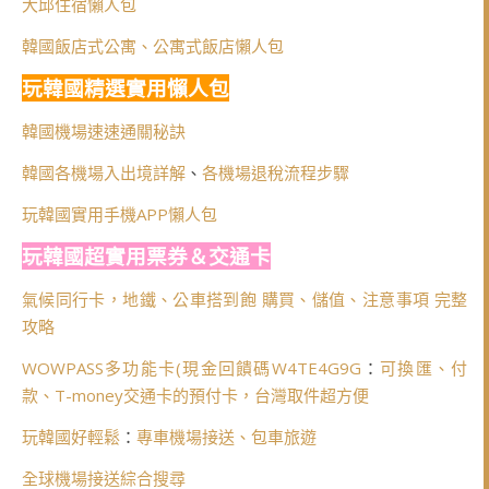
大邱住宿懶人包
韓國飯店式公寓、公寓式飯店懶人包
玩韓國精選實用懶人包
韓國機場速速通關秘訣
韓國各機場入出境詳解
、
各機場退稅流程步驟
玩韓國實用手機APP懶人包
玩韓國超實用票券＆交通卡
氣候同行卡，地鐵、公車搭到飽 購買、儲值、注意事項 完整
攻略
WOWPASS多功能卡(
現金回饋碼W4TE4G9G
：
可換匯、付
款、T-money交通卡的預付卡，台灣取件超方便
玩韓國好輕鬆
：
專車機場接送、包車旅遊
全球機場接送綜合搜尋