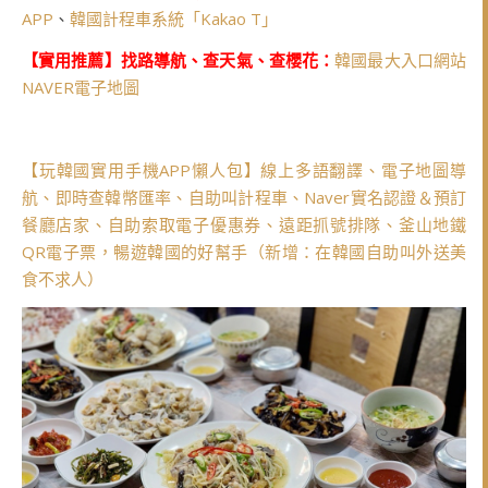
APP
、
韓國計程車系統「Kakao T」
【實用推薦】找路導航、查天氣、查櫻花：
韓國最大入口網站
NAVER電子地圖
【玩韓國實用手機APP懶人包】線上多語翻譯、電子地圖導
航、即時查韓幣匯率、自助叫計程車、Naver實名認證＆預訂
餐廳店家、自助索取電子優惠券、遠距抓號排隊、釜山地鐵
QR電子票，暢遊韓國的好幫手（新增：在韓國自助叫外送美
食不求人）