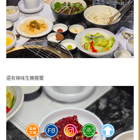
還有辣味生醃醬蟹