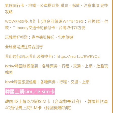
氣候同行卡，地鐵、公車搭到飽 購買、儲值、注意事項 完整
攻略
WOWPASS多功能卡(
現金回饋碼W4TE4G9G
：
可換匯、付
款、T-money交通卡的預付卡，台灣取件超方便
玩韓國好輕鬆
：
專車機場接送、包車旅遊
全球機場接送綜合搜尋
釜山通行證(玩釜山必備神卡)
：
https://reurl.cc/RWRYQz
kkday韓國旅遊優惠：各種票券、行程、交通、上網
、
放膽玩
韓國
klook韓國旅遊優惠：各種票券、行程、交通、上網
韓國上網sim／e sim卡
韓國4G上網吃到飽SIM卡（台灣郵寄到府）
韓國無限量
、
4G預付費上網SIM卡（韓國機場領取）