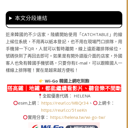
本文分段連結
近來韓國的不少店家，陸續開始使用「CATCHTABLE」的線
上候位系統，不用再以紙本登記，也不用在現場門口排隊，用
手機掃一下QR，人就可以暫時離開，線上遠距離排隊候位，
號碼快到了再回去即可。如果是有開外語版介面的店家，外國
客人也免有韓國手機號碼，只要你有E-mail，可以跟韓國人一
樣線上排隊喔！實在是越來越方便啦！
Wi-Go
韓國上網吃到飽
搭高鐵｜地鐵，都能繼續看影片、聽音樂不間斷
全館優惠代碼： HELENA
esim上網：
https://reurl.cc/M8Qr34
、
上網卡：
https://reurl.cc/51xeKn
實用分享：
https://helena.tw/wi-go-tw/