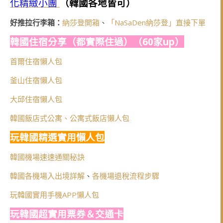
化精緻小團
（韓國各地皆可）
好推拉行李箱：
納莎登開箱
、
「NaSaDen納莎登」直接下單
韓國住宿分享（都實際住過）（60家up）
首爾住宿懶人包
釜山住宿懶人包
大邱住宿懶人包
韓國飯店式公寓、公寓式飯店懶人包
玩韓國精選實用懶人包
韓國機場速速通關秘訣
韓國各機場入出境詳解
、
各機場退稅流程步驟
玩韓國實用手機APP懶人包
玩韓國超實用票券＆交通卡