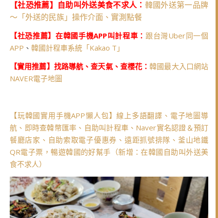
【社恐推薦】自助叫外送美食不求人：
韓國外送第一品牌
～「外送的民族」操作介面、實測點餐
【社恐推薦】在韓國手機APP叫計程車：
跟台灣Uber同一個
APP
、
韓國計程車系統「Kakao T」
【實用推薦】找路導航、查天氣、查櫻花：
韓國最大入口網站
NAVER電子地圖
【玩韓國實用手機APP懶人包】線上多語翻譯、電子地圖導
航、即時查韓幣匯率、自助叫計程車、Naver實名認證＆預訂
餐廳店家、自助索取電子優惠券、遠距抓號排隊、釜山地鐵
QR電子票，暢遊韓國的好幫手（新增：在韓國自助叫外送美
食不求人）