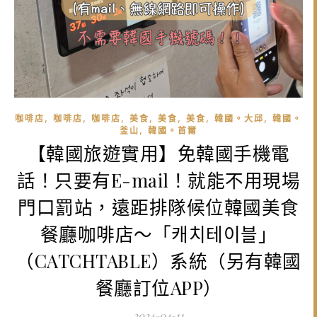
,
,
,
,
,
,
,
咖啡店
咖啡店
咖啡店
美食
美食
美食
韓國。大邱
韓國。
,
釜山
韓國。首爾
【韓國旅遊實用】免韓國手機電
話！只要有E-mail！就能不用現場
門口罰站，遠距排隊候位韓國美食
餐廳咖啡店～「캐치테이블」
（CATCHTABLE）系統（另有韓國
餐廳訂位APP）
2024-04-11