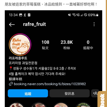
朋友被這家的草莓蛋糕、冰品給燒到，一直喊著好想吃啊！