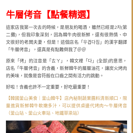
牛層侤音
【點餐精選
】
這家店我第一次去的時候，是朋友約喝酒，雖然已經是2차(第
二攤)，但我印象深刻，因為韓牛肉很新鮮，還有很熱情、中
文很好的老闆夫妻，但是！這個店名「우겹다짐」的漢字翻譯
「牛層侤音」，還真是有點難倒我了＠＠
原來「侤」的注音是「ㄊㄚ」，韓文裡「다」(全部)的意思，
店名「牛層侤音」的含義，新鮮韓牛的層層油花，讓炭火烤肉
的美味，就像是音符般在口齒之間有活力的跳動。
好啦！含義也許不一定重要，好吃最重要！
【韓國釜山美食｜釜山韓牛】店內秘制蔬果醬料清新順口，限
量進貨新鮮韓牛軟嫩多汁，可以提供桌邊代烤肉～牛層侤音
（釜山站、釜山火車站、地鐵草梁站）