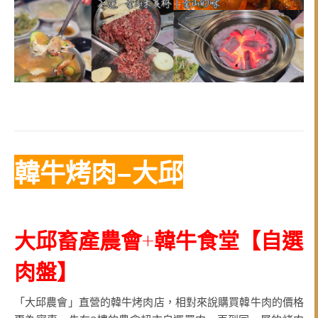
韓牛烤肉–大邱
大邱畜產農會+韓牛食堂
【
自選
肉盤
】
「大邱農會」直營的韓牛烤肉店，相對來說購買韓牛肉的價格