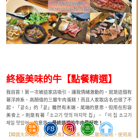
終極美味的牛
【點餐精選
】
我自首！第一次被這家店吸引、讓我情緒激動的，就是這個有
著浮誇系、高顏值的三層牛肉蛋糕！而且人家取店名也很了不
起，「끝소」的「끝」雖然有末端、尾端的意思，但用在形容
美食上，則是有著「소고기 맛의 마지막 집」、「이 집 소고기
제일 맛있어」的意思～
最終這裡的牛肉最好吃！
【韓國大邱烤肉｜大邱美食】視覺系浮誇三層肉蛋糕，使用高