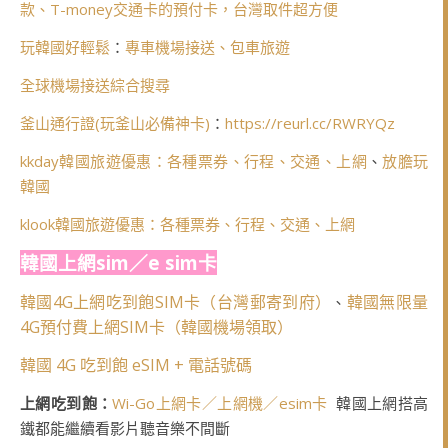
款、T-money交通卡的預付卡，台灣取件超方便
玩韓國好輕鬆
：
專車機場接送、包車旅遊
全球機場接送綜合搜尋
釜山通行證(玩釜山必備神卡)
：
https://reurl.cc/RWRYQz
kkday韓國旅遊優惠：各種票券、行程、交通、上網
、
放膽玩
韓國
klook韓國旅遊優惠：各種票券、行程、交通、上網
韓國上網sim／e sim卡
韓國4G上網吃到飽SIM卡（台灣郵寄到府）
韓國無限量
、
4G預付費上網SIM卡（韓國機場領取）
韓國 4G 吃到飽 eSIM + 電話號碼
上網吃到飽：
Wi-Go上網卡／上網機／esim卡
韓國上網搭高
鐵都能繼續看影片聽音樂不間斷