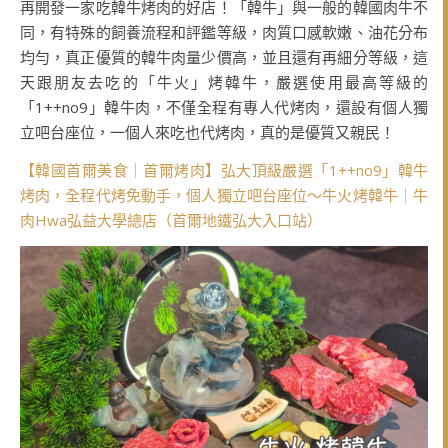
再開發一家吃韓牛烤肉的好店！「韓牛」與一般的韓國肉牛不
同，有特殊的飼養流程和評鑑等級，肉質口感軟嫩、油花分布
均勻，真正優質的韓牛肉量少價高，並且還有再細分等級，這
天跟朋友去吃的「牛火」烤韓牛，嚴選使用最高等級的
「1++no9」韓牛肉，不僅全程有專人代烤肉，還設有個人獨
立吧台座位，一個人來吃也代烤肉，真的是優質又親民！
【韓國首爾美食｜首爾烤肉】弘大頂級嚴選「1++no9」韓牛
烤肉，全程代烤免動手，個人獨立吧台座位～牛火烤韓牛｜牛
肉Hwa弘益大學總店（首爾地鐵弘大入口站）