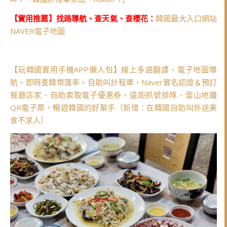
【實用推薦】找路導航、查天氣、查櫻花：
韓國最大入口網站
NAVER電子地圖
【玩韓國實用手機APP懶人包】線上多語翻譯、電子地圖導
航、即時查韓幣匯率、自助叫計程車、Naver實名認證＆預訂
餐廳店家、自助索取電子優惠券、遠距抓號排隊、釜山地鐵
QR電子票，暢遊韓國的好幫手（新增：在韓國自助叫外送美
食不求人）