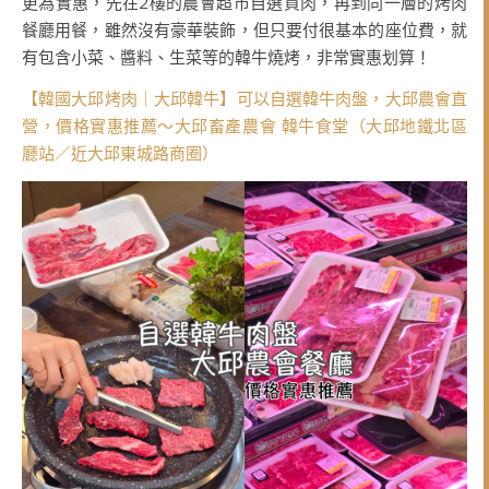
更為實惠，先在2樓的農會超市自選買肉，再到同一層的烤肉
餐廳用餐，雖然沒有豪華裝飾，但只要付很基本的座位費，就
有包含小菜、醬料、生菜等的韓牛燒烤，非常實惠划算！
【韓國大邱烤肉｜大邱韓牛】可以自選韓牛肉盤，大邱農會直
營，價格實惠推薦～大邱畜產農會 韓牛食堂（大邱地鐵北區
廳站／近大邱東城路商圈）