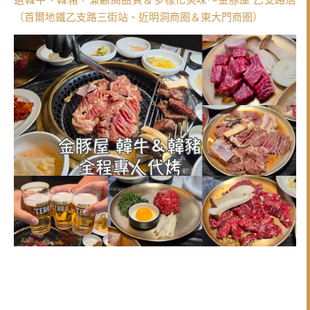
（首爾地鐵乙支路三街站、近明洞商圈＆東大門商圈）