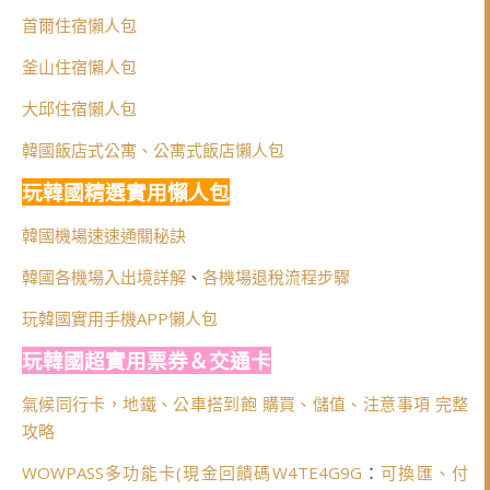
首爾住宿懶人包
釜山住宿懶人包
大邱住宿懶人包
韓國飯店式公寓、公寓式飯店懶人包
玩韓國精選實用懶人包
韓國機場速速通關秘訣
韓國各機場入出境詳解
、
各機場退稅流程步驟
玩韓國實用手機APP懶人包
玩韓國超實用票券＆交通卡
氣候同行卡，地鐵、公車搭到飽 購買、儲值、注意事項 完整
攻略
WOWPASS多功能卡(
現金回饋碼W4TE4G9G
：
可換匯、付