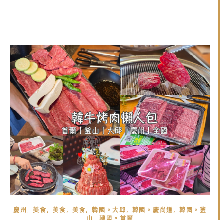
,
,
,
,
,
,
慶州
美食
美食
美食
韓國。大邱
韓國。慶尚道
韓國。釜
,
山
韓國。首爾