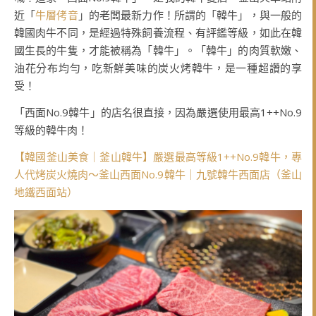
近「
牛層侤音
」的老闆最新力作！所謂的「韓牛」，與一般的
韓國肉牛不同，是經過特殊飼養流程、有評鑑等級，如此在韓
國生長的牛隻，才能被稱為「韓牛」。「韓牛」的肉質軟嫩、
油花分布均勻，吃新鮮美味的炭火烤韓牛，是一種超讚的享
受！
「西面No.9韓牛」的店名很直接，因為嚴選使用最高1++No.9
等級的韓牛肉！
【韓國釜山美食｜釜山韓牛】嚴選最高等級1++No.9韓牛，專
人代烤炭火燒肉～釜山西面No.9韓牛｜九號韓牛西面店（釜山
地鐵西面站）