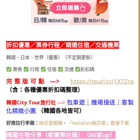
折扣優惠／票券行程／精選住宿／交通機票
韓國、日本、世界（優惠）（不定期更新）
票券
行程
住宿
交通
折扣碼
完整版可點 —>
https://reurl.cc/1X7Zrp
（含：各種優惠折扣碼整理）
包車遊｜機場接送｜客製
韓國City Tour旅行社
—>
化精緻小團
（韓國各地皆可）
好推拉行李箱：
納莎登開箱
、
「NaSaDen納莎登」直接下單
韓國住宿分享（都實際住過）（60家up）