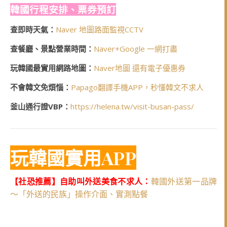
韓國行程安排、票券預訂
查即時天氣：
Naver 地圖路面監視CCTV
查餐廳、景點營業時間：
Naver+Google 一網打盡
玩韓國最實用網路地圖：
Naver地圖 還有電子優惠券
不會韓文免煩惱：
Papago翻譯手機APP，秒懂韓文不求人
釜山通行證VBP：
https://helena.tw/visit-busan-pass/
玩韓國實用APP
【社恐推薦】自助叫外送美食不求人：
韓國外送第一品牌
～「外送的民族」操作介面、實測點餐