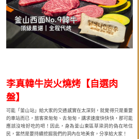
李真韓牛炭火燒烤
【
自選肉
盤
】
可能「釜山站」給大家的交通感實在太深刻，就覺得只是重要
的車站而已，旅客來匆匆、去匆匆，講求速度快快快，那可能
應該沒啥好吃的吧！因此，身為釜山東區草梁洞的偽在地住
民，當然是要持續挖掘我們的洞內在地美食，分享給大家！