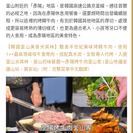
釜山附近的「彥陽」地區，是韓國高速公路京釜線，通往首爾
的必經之地，因為在彥陽休息用餐後，還要趕時間出發繼續旅
程，所以這裡的烤韓牛肉，有別於韓國其他地區的厚切，處理
成更容易烤熟的薄切樣式，也更為適合老人、小孩等牙口不便
的人食用，成為彥陽地區的美食特色。
【韓國釜山美食米其林】飄香半世紀美味烤韓牛肉，使用
1++最高等級母牛里脊肉，搭配真木炭、全程專人代烤，入選
釜山米其林、釜山的味餐廳～彥陽烤牛肉釜山家 (釜山地鐵金
蓮山站、廣安站)（附：完整菜單中文翻譯）