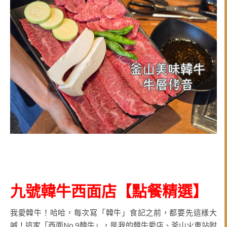
九號韓牛西面店
【點餐精選
】
我愛韓牛！哈哈，每次寫「韓牛」食記之前，都要先這樣大
喊！這家「西面No.9韓牛」，是我的韓牛愛店、釜山火車站附