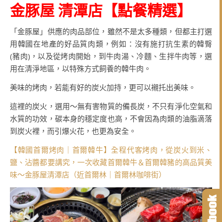
金豚屋 清潭店
【點餐精選
】
「金豚屋」供應的肉品部位，雖然不是太多種類，但都主打選
用韓國在地產的好品質肉類，例如：沒有施打抗生素的韓臀
(豬肉)，以及從烤肉開始，到牛肉湯、冷麵、生拌牛肉等，選
用在清淨地區，以特殊方式飼養的韓牛肉。
美味的烤肉，若能有好的炭火加持，更可以襯托出美味。
這裡的炭火，選用～無有害物質的備長炭，不只有淨化空氣和
水質的功效，碳本身的穩定度也高，不會因為肉類的油脂滴落
到炭火裡，而引爆火花，也更為安全。
【韓國首爾烤肉｜首爾韓牛】全程代客烤肉，從炭火到米、
鹽、沾醬都要講究，一次收藏首爾韓牛＆首爾韓豬的高品質美
味～金豚屋清潭店（近首爾林｜首爾林咖啡街）