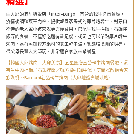
精選
】
由大邱的五星級飯店「Inter-Burgo」直營的韓牛烤肉餐廳，
疫情後調整菜單內容，提供韓國彥陽式的薄片烤韓牛，對牙口
不佳的老人或小孩來說更方便食用，搭配生韓牛拌飯、石鍋拌
飯等的套餐，不僅好吃還有飽足感，或是也可以單點厚片韓牛
烤肉，還有添加韓方藥材的養生韓牛湯，餐廳環境寬敞明亮，
帶父母長輩去大邱玩，非常適合家族來聚餐喔！
【韓國大邱烤肉｜大邱美食】五星飯店直營韓牛烤肉餐廳，還
有生牛肉拌飯／石鍋拌飯／韓方藥材韓牛湯，空間寬敞適合家
族聚餐～Bareumi名品韓牛烤肉（大邱地鐵壽城池站）