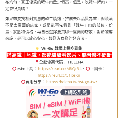
布均勻，真正優質的韓牛肉量少價高，但是，吃韓牛烤肉，一
定會很貴嗎？
如果想要找相對實惠的韓牛燒烤，推薦去以品質為重，但裝潢
不是太豪華的店家，或是能事先看到「韓牛」肉的部位、份
量、狀態和價格，再自己選擇要買哪一盤肉的店家，對於饕客
來說，是可以放心安心、輕鬆沒負擔的好方法。
Wi-Go
韓國上網吃到飽
搭高鐵｜地鐵，都能繼續看影片、聽音樂不間斷
全館優惠代碼： HELENA
esim上網：
https://reurl.cc/M8Qr34
、
上網卡：
https://reurl.cc/51xeKn
實用分享：
https://helena.tw/wi-go-tw/