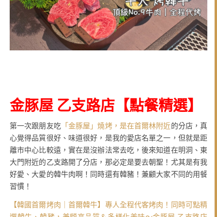
金豚屋 乙支路店
【點餐精選
】
第一次跟朋友吃
「金豚屋」燒烤，是在首爾林附近
的分店，真
心覺得品質很好、味道很好，是我的愛店名單之一，但就是距
離市中心比較遠，實在是沒辦法常去吃，後來知道在明洞、東
大門附近的乙支路開了分店，那必定是要去朝聖！尤其是有我
好愛、大愛的韓牛肉啊！同時還有韓豬！兼顧大家不同的用餐
習慣！
【韓國首爾烤肉｜首爾韓牛】專人全程代客烤肉！同時可點精
選韓牛、韓豬，兼顧高品質＆多樣化美味～金豚屋 乙支路店