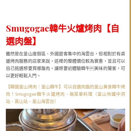
Smugogae韓牛火爐烤肉【
自
選肉盤
】
雖然是在釜山度假區、外國遊客集中的海雲台，但相對於有桌
邊烤肉服務的店家來說，這裡的整體價位較為實惠，並且可以
自己挑選想要買哪盤肉，讓想要初體驗韓牛美味的饕客，可
以更好輕鬆入門。
【韓國釜山烤肉｜釜山韓牛】可以自選肉盤的釜山美食韓牛烤
肉！Smugogae韓牛火爐烤肉、無菜單料理（釜山地鐵中洞
站、萇山站、釜山海雲台）