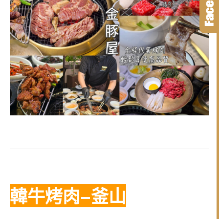
韓牛烤肉–釜山