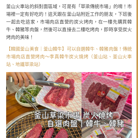
釜山火車站的斜對面區域，可是有「草梁傳統市場」的唷！市
場裡一定有好吃的！這天跟在釜山站附近工作的朋友，下班後
一起去吃這家，市場肉店直營的炭火烤肉，在一樓先購買韓
牛、韓豬等肉盤，然後可以直接去二樓吃烤肉，即時享受炭火
烤肉的美味！
【韓國釜山美食｜釜山韓牛】可以自選韓牛、韓豬肉盤！傳統
市場肉店直營烤肉～李真韓牛炭火燒烤（釜山站、釜山火車
站、地鐵草梁站）