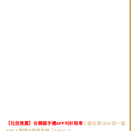
【社恐推薦】在韓國手機APP叫計程車：
跟台灣Uber同一個
APP
、
韓國計程車系統「Kakao T」