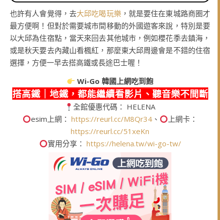
也許有人會覺得，去
大邱吃喝玩樂
，就是要住在東城路商圈才
最方便啊！但對於需要城市間移動的外國遊客來說，特別是要
以大邱為住宿點，當天來回去其他城市，例如櫻花季去鎮海，
或是秋天要去內藏山看楓紅，那麼東大邱周邊會是不錯的住宿
選擇，方便一早去搭高鐵或長途巴士喔！
Wi-Go
韓國上網吃到飽
搭高鐵｜地鐵，都能繼續看影片、聽音樂不間斷
全館優惠代碼： HELENA
esim上網：
https://reurl.cc/M8Qr34
、
上網卡：
https://reurl.cc/51xeKn
實用分享：
https://helena.tw/wi-go-tw/