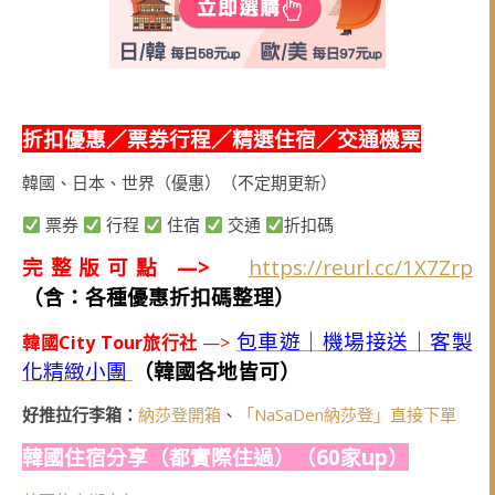
折扣優惠／票券行程／精選住宿／交通機票
韓國、日本、世界（優惠）（不定期更新）
票券
行程
住宿
交通
折扣碼
完整版可點 —>
https://reurl.cc/1X7Zrp
（含：各種優惠折扣碼整理）
包車遊｜機場接送｜客製
韓國City Tour旅行社
—>
化精緻小團
（韓國各地皆可）
好推拉行李箱：
納莎登開箱
、
「NaSaDen納莎登」直接下單
韓國住宿分享（都實際住過）（60家up）