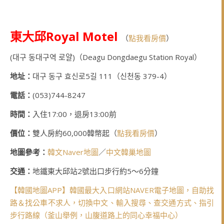
東大邱Royal Motel
（
點我看房價
）
(대구 동대구역 로얄)（Deagu Dongdaegu Station Royal）
地址：
대구 동구 효신로5길 111（신천동 379-4）
電話：
(053)744-8247
時間：
入住17:00，退房13:00前
價位：
雙人房約60,000韓幣起（
點我看房價
）
地圖參考：
韓文Naver地圖
／
中文韓巢地圖
交通：
地鐵東大邱站2號出口步行約5～6分鐘
【韓國地圖APP】韓國最大入口網站NAVER電子地圖，自助找
路＆找公車不求人，切換中文、輸入搜尋、查交通方式、指引
步行路線（釜山舉例，山腹道路上的同心幸福中心）