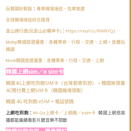
玩韓國好輕鬆
：
專車機場接送、包車旅遊
全球機場接送綜合搜尋
釜山通行證(玩釜山必備神卡)
：
https://reurl.cc/RWRYQz
kkday韓國旅遊優惠：各種票券、行程、交通、上網
、
放膽玩
韓國
klook韓國旅遊優惠：各種票券、行程、交通、上網
韓國上網sim／e sim卡
韓國4G上網吃到飽SIM卡（台灣郵寄到府）
韓國無限量
、
4G預付費上網SIM卡（韓國機場領取）
韓國 4G 吃到飽 eSIM + 電話號碼
上網吃到飽：
Wi-Go上網卡／上網機／esim卡
韓國上網搭高
鐵都能繼續看影片聽音樂不間斷