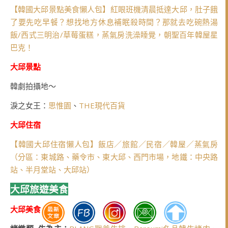
【韓國大邱景點美食懶人包】紅眼班機清晨抵達大邱，肚子餓
了要先吃早餐？想找地方休息補眠殺時間？那就去吃碗熱湯
飯/西式三明治/草莓蛋糕，蒸氣房洗澡睡覺，朝聖百年韓屋星
巴克！
大邱景點
韓劇拍攝地～
淚之女王：
思惟園
、
THE現代百貨
大邱住宿
【韓國大邱住宿懶人包】飯店／旅館／民宿／韓屋／蒸氣房
（分區：東城路、藥令市、東大邱、西門市場，地鐵：中央路
站、半月堂站、大邱站）
大邱旅遊美食
大邱美食