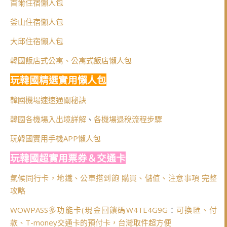
首爾住宿懶人包
釜山住宿懶人包
大邱住宿懶人包
韓國飯店式公寓、公寓式飯店懶人包
玩韓國精選實用懶人包
韓國機場速速通關秘訣
韓國各機場入出境詳解
、
各機場退稅流程步驟
玩韓國實用手機APP懶人包
玩韓國超實用票券＆交通卡
氣候同行卡，地鐵、公車搭到飽 購買、儲值、注意事項 完整
攻略
WOWPASS多功能卡(
現金回饋碼W4TE4G9G
：
可換匯、付
款、T-money交通卡的預付卡，台灣取件超方便