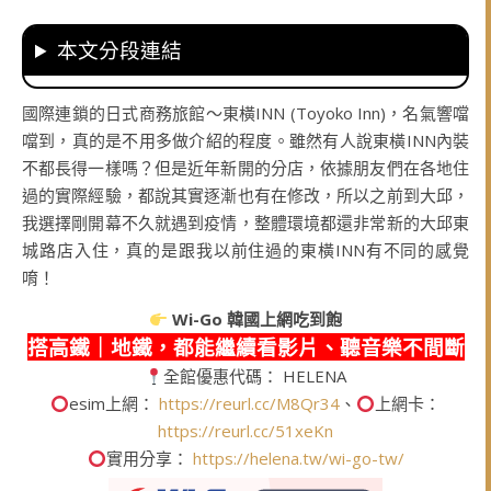
本文分段連結
國際連鎖的日式商務旅館～東橫INN (Toyoko Inn)，名氣響噹
噹到，真的是不用多做介紹的程度。雖然有人說東橫INN內裝
不都長得一樣嗎？但是近年新開的分店，依據朋友們在各地住
過的實際經驗，都說其實逐漸也有在修改，所以之前到大邱，
我選擇剛開幕不久就遇到疫情，整體環境都還非常新的大邱東
城路店入住，真的是跟我以前住過的東橫INN有不同的感覺
唷！
Wi-Go
韓國上網吃到飽
搭高鐵｜地鐵，都能繼續看影片、聽音樂不間斷
全館優惠代碼： HELENA
esim上網：
https://reurl.cc/M8Qr34
、
上網卡：
https://reurl.cc/51xeKn
實用分享：
https://helena.tw/wi-go-tw/