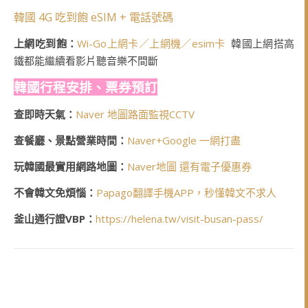
韓國 4G 吃到飽 eSIM + 電話號碼
上網吃到飽：
Wi-Go上網卡／上網機／esim卡
韓國上網搭高
鐵都能繼續看影片聽音樂不間斷
韓國行程安排、票券預訂
查即時天氣：
Naver 地圖路面監視CCTV
查餐廳、景點營業時間：
Naver+Google 一網打盡
玩韓國最實用網路地圖：
Naver地圖 還有電子優惠券
不會韓文免煩惱：
Papago翻譯手機APP，秒懂韓文不求人
釜山通行證VBP：
https://helena.tw/visit-busan-pass/