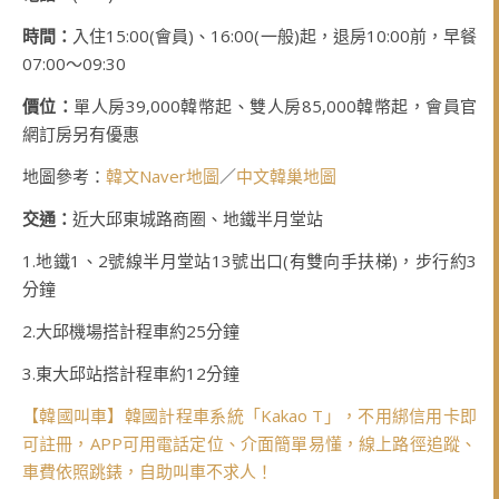
時間：
入住15:00(會員)、16:00(一般)起，退房10:00前，早餐
07:00～09:30
價位：
單人房39,000韓幣起、雙人房85,000韓幣起，會員官
網訂房另有優惠
地圖參考：
韓文Naver地圖
／
中文韓巢地圖
交通：
近大邱東城路商圈、地鐵半月堂站
1.地鐵1、2號線半月堂站13號出口(有雙向手扶梯)，步行約3
分鐘
2.大邱機場搭計程車約25分鐘
3.東大邱站搭計程車約12分鐘
【韓國叫車】韓國計程車系統「Kakao T」，不用綁信用卡即
可註冊，APP可用電話定位、介面簡單易懂，線上路徑追蹤、
車費依照跳錶，自助叫車不求人！