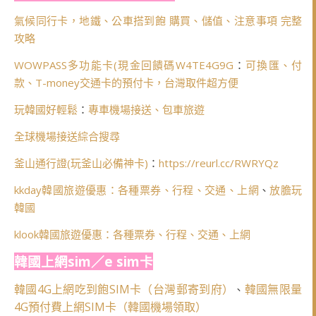
氣候同行卡，地鐵、公車搭到飽 購買、儲值、注意事項 完整
攻略
WOWPASS多功能卡(
現金回饋碼W4TE4G9G
：
可換匯、付
款、T-money交通卡的預付卡，台灣取件超方便
玩韓國好輕鬆
：
專車機場接送、包車旅遊
全球機場接送綜合搜尋
釜山通行證(玩釜山必備神卡)
：
https://reurl.cc/RWRYQz
kkday韓國旅遊優惠：各種票券、行程、交通、上網
、
放膽玩
韓國
klook韓國旅遊優惠：各種票券、行程、交通、上網
韓國上網sim／e sim卡
韓國4G上網吃到飽SIM卡（台灣郵寄到府）
韓國無限量
、
4G預付費上網SIM卡（韓國機場領取）