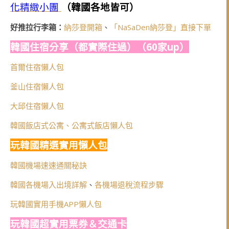
化精緻小團
（韓國各地皆可）
好推拉行李箱：
納莎登開箱
、
「NaSaDen納莎登」直接下單
韓國住宿分享（都實際住過）（60家up）
首爾住宿懶人包
釜山住宿懶人包
大邱住宿懶人包
韓國飯店式公寓、公寓式飯店懶人包
玩韓國精選實用懶人包
韓國機場速速通關秘訣
韓國各機場入出境詳解
、
各機場退稅流程步驟
玩韓國實用手機APP懶人包
玩韓國超實用票券＆交通卡