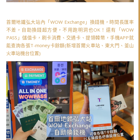
首爾地鐵弘大站內「WOW Exchange」換錢機，時間長匯率
不差，自助換錢超方便，不用跑明洞也OK！還有「WOW
PASS」儲值卡，刷卡消費、交通卡、提領韓幣，手機APP就
能查詢各張T-money卡餘額(新增首爾火車站、東大門、釜山
火車站機台位置)