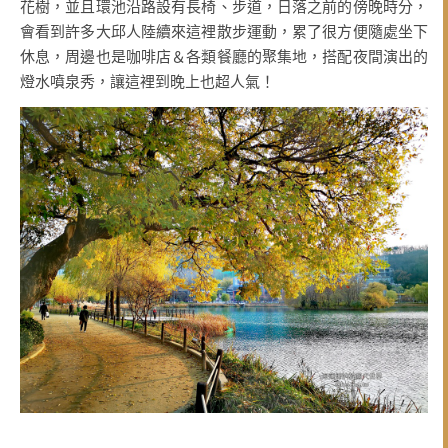
花樹，並且環池沿路設有長椅、步道，日落之前的傍晚時分，
會看到許多大邱人陸續來這裡散步運動，累了很方便隨處坐下
休息，周邊也是咖啡店＆各類餐廳的聚集地，搭配夜間演出的
燈水噴泉秀，讓這裡到晚上也超人氣！