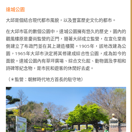
達城公園
大邱是個結合現代都市風貌，以及豐富歷史文化的都市。
在大邱市區的數個公園中，達城公園擁有悠久的歷史，園內的
觀風樓原是慶尚監營的正門，隨著大邱成立監營，在宣化堂南
側建立了布政門並在其上建造樓閣。1905年，該地改建為公
園，1965年大邱市決定將其修建成綜合性公園，成為如今的
面貌。達城公園內有草坪廣場、綜合文化館、動物園及李相和
詩碑等紀念物，是市民和遊客的休閒好去處。
（＊監營：朝鮮時代地方首長的駐守地）