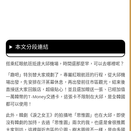
本文分段連結
搭乘紅眼航班抵達大邱機場，時間還那麼早，可以去哪裡呢？
「趣吧」特別替大家規劃了，專屬紅眼航班的行程，從大邱機
場出發，先安排在汗蒸幕休息，再出發前往市區觀光，結束後
直接送大家回飯店，超級貼心！
並且還加贈送一張、已經加值
一萬韓幣的
T-Money交通
卡，這張卡不限制在大邱，是全韓國
都可以使用！
此外，韓劇《淚之女王》的拍攝地「思惟園」也在大邱，即使
沒有韓劇的加持，去過「思惟園」兩次的我，也還是會很推薦
大家到訪，這裡與近市區的公園、樹木園很不一樣，是由多國