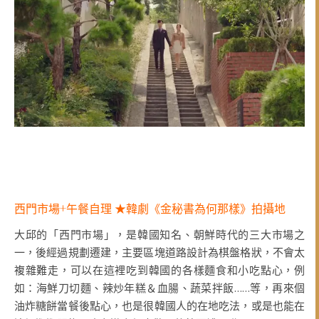
西門市場+午餐自理 ★韓劇《金秘書為何那樣》拍攝地
大邱的「西門市場」，是韓國知名、朝鮮時代的三大市場之
一，後經過規劃遷建，主要區塊道路設計為棋盤格狀，不會太
複雜難走，可以在這裡吃到韓國的各樣麵食和小吃點心，例
如：海鮮刀切麵、辣炒年糕＆血腸、蔬菜拌飯……等，再來個
油炸糖餅當餐後點心，也是很韓國人的在地吃法，或是也能在