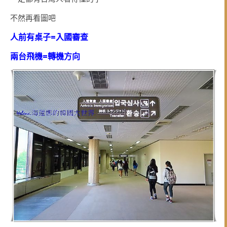
不然再看圖吧
人前有桌子=入國審查
兩台飛機=轉機方向