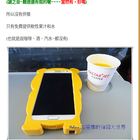
(謎之音~難道還有假的喔~~~~
當然有，好嗎
)
所以沒有供餐
只有免費提供軟性果汁和水
(也就是說咖啡、酒、汽水~都沒有)