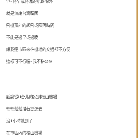
但~特早或特晚的航班除外
就是無論台灣韓國
飛機預計的起飛或降落時間
不能是過早或過晚
讓我連市區來往機場的交通都不方便
這樣可不行喔~我不搭@@
話說從H台北的家到松山機場
輕輕鬆鬆搭著捷運去
沒1小時就到了
在市區內的松山機場