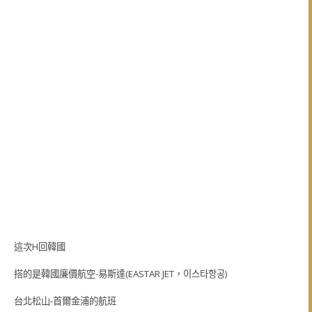
這次H回韓國
搭的是韓國廉價航空-易斯達(EASTAR JET，이스타항공)
台北松山-首爾金浦的航班