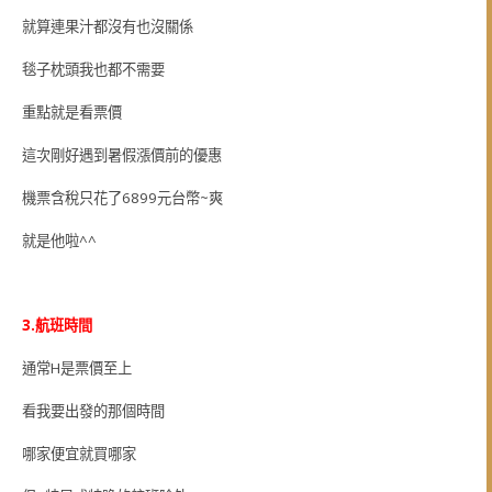
就算連果汁都沒有也沒關係
毯子枕頭我也都不需要
重點就是看票價
這次剛好遇到暑假漲價前的優惠
機票含稅只花了6899元台幣~爽
就是他啦^^
3.航班時間
通常H是票價至上
看我要出發的那個時間
哪家便宜就買哪家