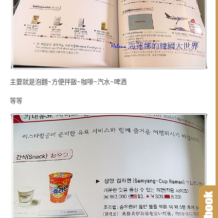
主要就是泡麵~方便拌飯~咖啡~汽水~啤酒
等等