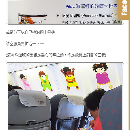
或是你可以自己帶泡麵上飛機
請空服員幫忙泡一下^^
(這阿珠嬤吃的應該是農心的辛拉麵，不是飛機上銷售的三養)