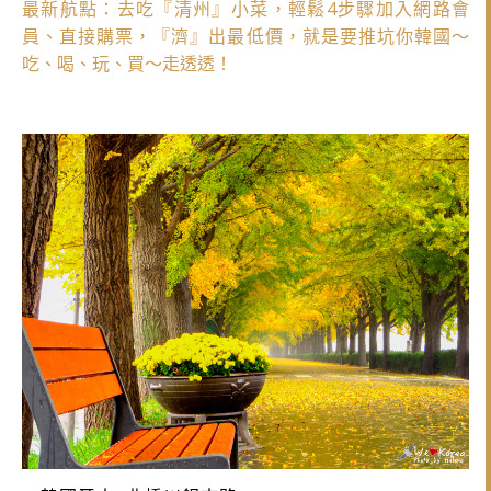
最新航點：去吃『清州』小菜，輕鬆4步驟加入網路會
員、直接購票，『濟』出最低價，就是要推坑你韓國～
吃、喝、玩、買～走透透！