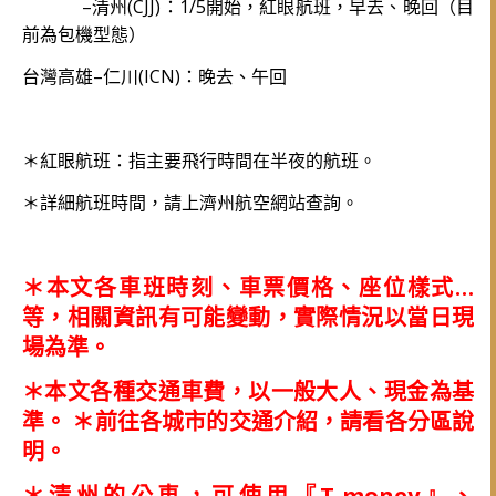
–清州(CJJ)：1/5開始，紅眼航班，早去、晚回（目
前為包機型態）
台灣高雄–仁川(ICN)：晚去、午回
＊紅眼航班：指主要飛行時間在半夜的航班。
＊詳細航班時間，請上濟州航空網站查詢。
＊本文各車班時刻、車票價格、座位樣式…
等，相關資訊有可能變動，實際情況以當日現
場為準。
＊本文各種交通車費，以一般大人、現金為基
準。
＊前往各城市的交通介紹，請看各分區說
明。
＊清州的公車，可使用『T-money』、