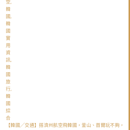
【韓國╱交通】搭濟州航空飛韓國，釜山、首爾玩不夠，