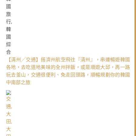
【清州╱交通】搭濟州航空飛往『清州』，串連暢遊韓國
各地，去吃道地美味的全州拌飯，或是順遊大邱，再一路
玩去釜山，交通很便利、免走回頭路，順暢規劃你的韓國
中南部之旅