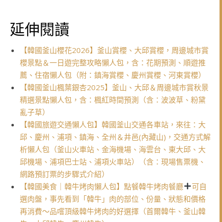
延伸閱讀
【韓國釜山櫻花2026】釜山賞櫻、大邱賞櫻，周邊城市賞
櫻景點＆一日遊完整攻略懶人包，含：花期預測、順遊推
薦、住宿懶人包（附：鎮海賞櫻、慶州賞櫻、河東賞櫻）
【韓國釜山楓葉銀杏2025】釜山、大邱＆周邊城市賞秋景
精選景點懶人包，含：楓紅時間預測（含：波波草、粉黛
亂子草）
【韓國旅遊交通懶人包】韓國釜山交通各車站，來往：大
邱、慶州、浦項、鎮海、全州＆井邑(內藏山)，交通方式解
析懶人包（釜山火車站、金海機場、海雲台、東大邱、大
邱機場、浦項巴士站、浦項火車站）（含：現場售票機、
網路預訂票的步驟式介紹）
【韓國美食｜韓牛烤肉懶人包】點餐韓牛烤肉餐廳
可自
選肉盤，事先看到「韓牛」肉的部位、份量、狀態和價格
再消費～品嚐頂級韓牛烤肉的好選擇（首爾韓牛、釜山韓