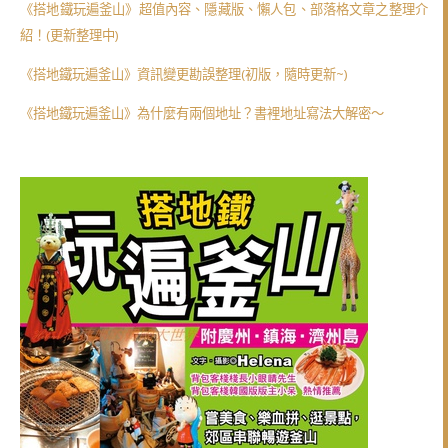
《搭地鐵玩遍釜山》超值內容、隱藏版、懶人包、部落格文章之整理介
紹！(更新整理中)
《搭地鐵玩遍釜山》資訊變更勘誤整理(初版，隨時更新~)
《搭地鐵玩遍釜山》為什麼有兩個地址？書裡地址寫法大解密～