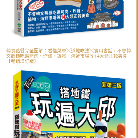
韓食點餐完全圖解：看懂菜單╳道地吃法╳實用會話，不會韓
文照樣吃遍烤肉、炸雞、鍋物、海鮮市場等14大類正韓美食
【暢銷增訂版】