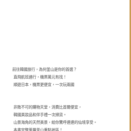
前往韓國旅行，為何釜山是你的首選？
直飛航班通行，機票萬元有找！
順遊日本，機票更便宜，一次玩兩國
非敗不可的購物天堂，消費比首爾便宜，
韓國美妝品和伴手禮一次掃貨。
山景海角的天然美景，給你驚呼連連的仙境享受。
本書完整蒐羅釜山重點地區！