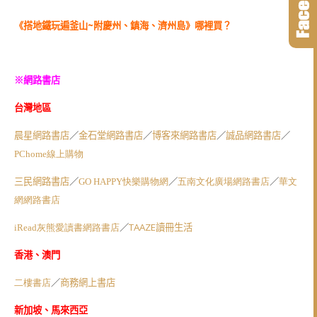
~
《
搭地鐵玩遍釜山
附慶州、鎮海、濟州島
》
哪裡買？
※網路書店
台灣地區
／
／
／
／
晨星網路書店
金石堂網路書店
博客來網路書店
誠品網路書店
PChome
線上購物
／
／
／
三民網路書店
GO HAPPY
快樂購物網
五南文化廣場網路書店
華文
網網路書店
／
TAAZE
iRead
灰熊愛讀書網路書店
讀冊生活
香港、澳門
／
二樓書店
商務網上書店
新加坡、馬來西亞