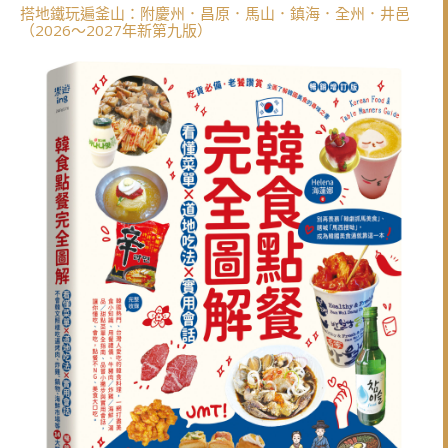
搭地鐵玩遍釜山：附慶州．昌原．馬山．鎮海．全州．井邑
（2026～2027年新第九版）