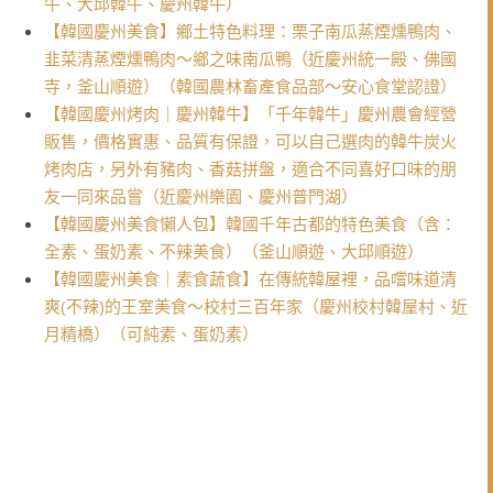
牛、大邱韓牛、慶州韓牛）
【韓國慶州美食】鄉土特色料理：栗子南瓜蒸煙燻鴨肉、
韭菜清蒸煙燻鴨肉～鄉之味南瓜鴨（近慶州統一殿、佛國
寺，釜山順遊）（韓國農林畜產食品部～安心食堂認證）
【韓國慶州烤肉｜慶州韓牛】「千年韓牛」慶州農會經營
販售，價格實惠、品質有保證，可以自己選肉的韓牛炭火
烤肉店，另外有豬肉、香菇拼盤，適合不同喜好口味的朋
友一同來品嘗（近慶州樂園、慶州普門湖）
【韓國慶州美食懶人包】韓國千年古都的特色美食（含：
全素、蛋奶素、不辣美食）（釜山順遊、大邱順遊）
【韓國慶州美食｜素食蔬食】在傳統韓屋裡，品嚐味道清
爽(不辣)的王室美食～校村三百年家（慶州校村韓屋村、近
月精橋）（可純素、蛋奶素）