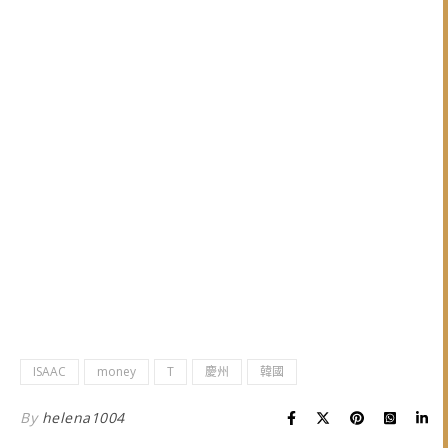
ISAAC
money
T
慶州
韓國
By
helena1004