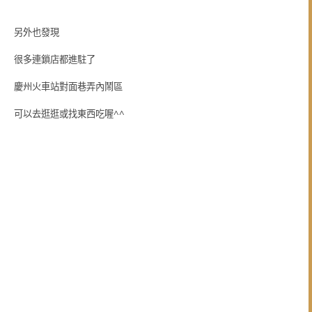
另外也發現
很多連鎖店都進駐了
慶州火車站對面巷弄內鬧區
可以去逛逛或找東西吃喔^^