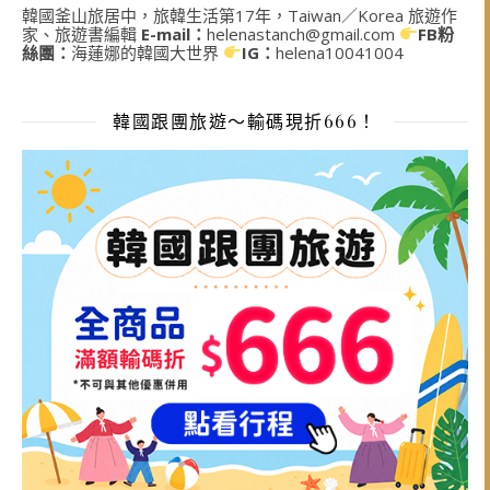
韓國釜山旅居中，旅韓生活第17年，Taiwan／Korea 旅遊作
家、旅遊書編輯
E-mail：
helenastanch@gmail.com
FB粉
絲團：
海蓮娜的韓國大世界
IG：
helena10041004
韓國跟團旅遊～輸碼現折666！