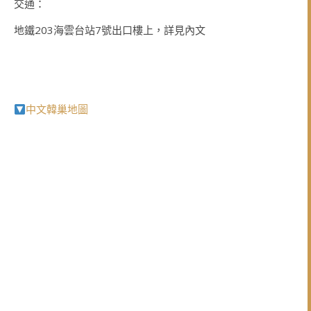
交通：
地鐵203海雲台站7號出口樓上，詳見內文
中文韓巢地圖