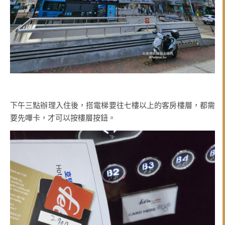
下午三點辦理入住後，搭電梯要往七樓以上的客房樓層，都需
要先嗶卡，才可以按樓層按鈕。