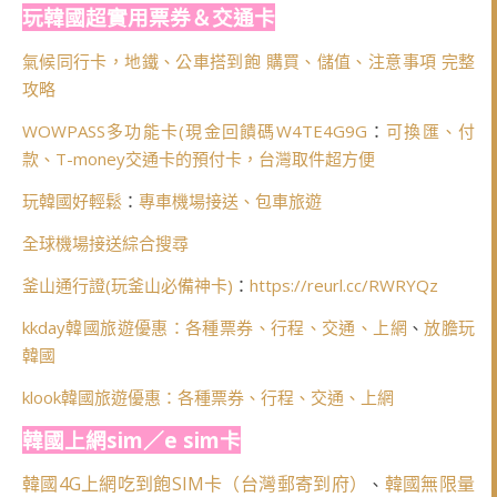
玩韓國超實用票券＆交通卡
氣候同行卡，地鐵、公車搭到飽 購買、儲值、注意事項 完整
攻略
WOWPASS多功能卡(
現金回饋碼W4TE4G9G
：
可換匯、付
款、T-money交通卡的預付卡，台灣取件超方便
玩韓國好輕鬆
：
專車機場接送、包車旅遊
全球機場接送綜合搜尋
釜山通行證(玩釜山必備神卡)
：
https://reurl.cc/RWRYQz
kkday韓國旅遊優惠：各種票券、行程、交通、上網
、
放膽玩
韓國
klook韓國旅遊優惠：各種票券、行程、交通、上網
韓國上網sim／e sim卡
韓國4G上網吃到飽SIM卡（台灣郵寄到府）
韓國無限量
、