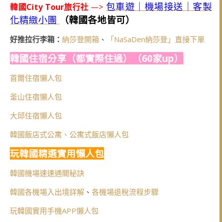
包車遊｜機場接送｜客製
韓國City Tour旅行社
—>
化精緻小團
（韓國各地皆可）
好推拉行李箱：
納莎登開箱
、
「NaSaDen納莎登」直接下單
韓國住宿分享（都實際住過）（60家up）
首爾住宿懶人包
釜山住宿懶人包
大邱住宿懶人包
韓國飯店式公寓、公寓式飯店懶人包
玩韓國精選實用懶人包
韓國機場速速通關秘訣
韓國各機場入出境詳解
、
各機場退稅流程步驟
玩韓國實用手機APP懶人包