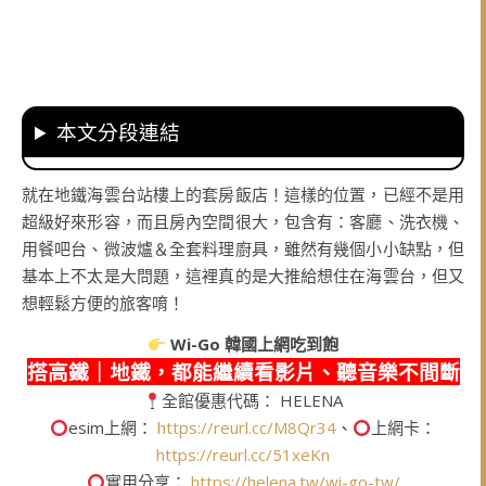
本文分段連結
就在地鐵海雲台站樓上的套房飯店！這樣的位置，已經不是用
超級好來形容，而且房內空間很大，包含有：客廳、洗衣機、
用餐吧台、微波爐＆全套料理廚具，雖然有幾個小小缺點，但
基本上不太是大問題，這裡真的是大推給想住在海雲台，但又
想輕鬆方便的旅客唷！
Wi-Go
韓國上網吃到飽
搭高鐵｜地鐵，都能繼續看影片、聽音樂不間斷
全館優惠代碼： HELENA
esim上網：
https://reurl.cc/M8Qr34
、
上網卡：
https://reurl.cc/51xeKn
實用分享：
https://helena.tw/wi-go-tw/