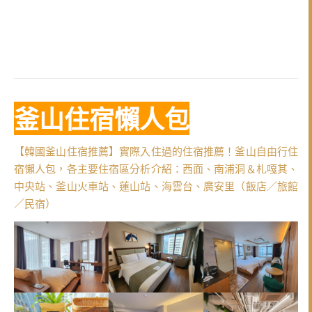
釜山住宿懶人包
【韓國釜山住宿推薦】實際入住過的住宿推薦！釜山自由行住
宿懶人包，各主要住宿區分析介紹：西面、南浦洞＆札嘎其、
中央站、釜山火車站、蓮山站、海雲台、廣安里（飯店／旅館
／民宿）