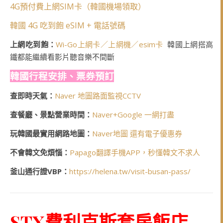
4G預付費上網SIM卡（韓國機場領取）
韓國 4G 吃到飽 eSIM + 電話號碼
上網吃到飽：
Wi-Go上網卡／上網機／esim卡
韓國上網搭高
鐵都能繼續看影片聽音樂不間斷
韓國行程安排、票券預訂
查即時天氣：
Naver 地圖路面監視CCTV
查餐廳、景點營業時間：
Naver+Google 一網打盡
玩韓國最實用網路地圖：
Naver地圖 還有電子優惠券
不會韓文免煩惱：
Papago翻譯手機APP，秒懂韓文不求人
釜山通行證VBP：
https://helena.tw/visit-busan-pass/
STX費利克斯套房飯店