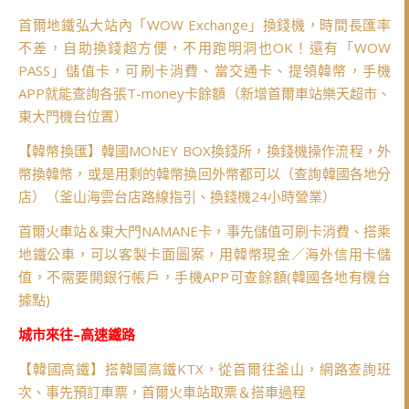
首爾地鐵弘大站內「WOW Exchange」換錢機，時間長匯率
不差，自助換錢超方便，不用跑明洞也OK！還有「WOW
PASS」儲值卡，可刷卡消費、當交通卡、提領韓幣，手機
APP就能查詢各張T-money卡餘額（新增首爾車站樂天超市、
東大門機台位置）
【韓幣換匯】韓國MONEY BOX換錢所，換錢機操作流程，外
幣換韓幣，或是用剩的韓幣換回外幣都可以（查詢韓國各地分
店）（釜山海雲台店路線指引、換錢機24小時營業）
首爾火車站＆東大門NAMANE卡，事先儲值可刷卡消費、搭乘
地鐵公車，可以客製卡面圖案，用韓幣現金／海外信用卡儲
值，不需要開銀行帳戶，手機APP可查餘額(韓國各地有機台
據點)
城市來往–高速鐵路
【韓國高鐵】搭韓國高鐵KTX，從首爾往釜山，網路查詢班
次、事先預訂車票，首爾火車站取票＆搭車過程