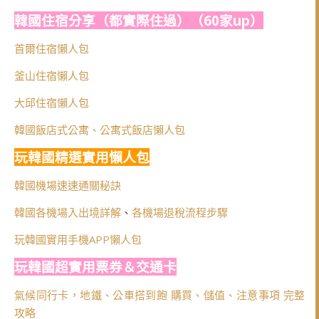
韓國住宿分享（都實際住過）（60家up）
首爾住宿懶人包
釜山住宿懶人包
大邱住宿懶人包
韓國飯店式公寓、公寓式飯店懶人包
玩韓國精選實用懶人包
韓國機場速速通關秘訣
韓國各機場入出境詳解
、
各機場退稅流程步驟
玩韓國實用手機APP懶人包
玩韓國超實用票券＆交通卡
氣候同行卡，地鐵、公車搭到飽 購買、儲值、注意事項 完整
攻略