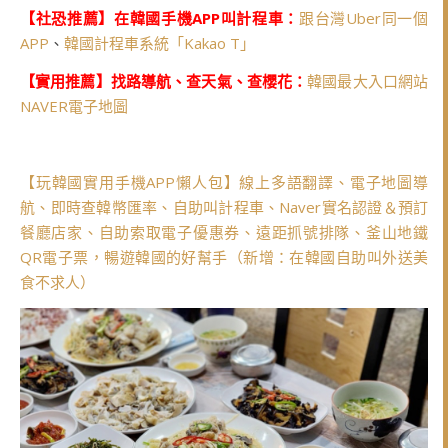
【社恐推薦】在韓國手機APP叫計程車：
跟台灣Uber同一個
APP
、
韓國計程車系統「Kakao T」
【實用推薦】找路導航、查天氣、查櫻花：
韓國最大入口網站
NAVER電子地圖
【玩韓國實用手機APP懶人包】線上多語翻譯、電子地圖導
航、即時查韓幣匯率、自助叫計程車、Naver實名認證＆預訂
餐廳店家、自助索取電子優惠券、遠距抓號排隊、釜山地鐵
QR電子票，暢遊韓國的好幫手（新增：在韓國自助叫外送美
食不求人）