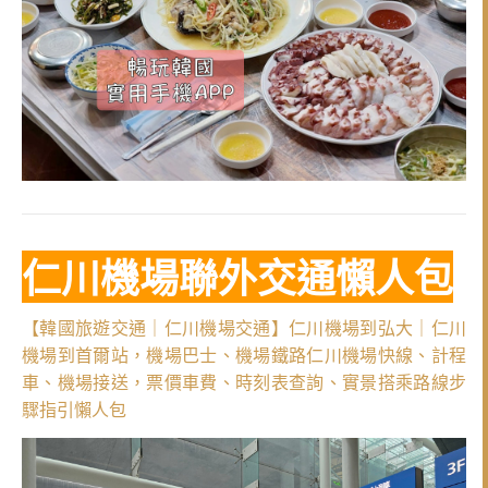
仁川機場聯外交通懶人包
【韓國旅遊交通｜仁川機場交通】仁川機場到弘大｜仁川
機場到首爾站，機場巴士、機場鐵路仁川機場快線、計程
車、機場接送，票價車費、時刻表查詢、實景搭乘路線步
驟指引懶人包