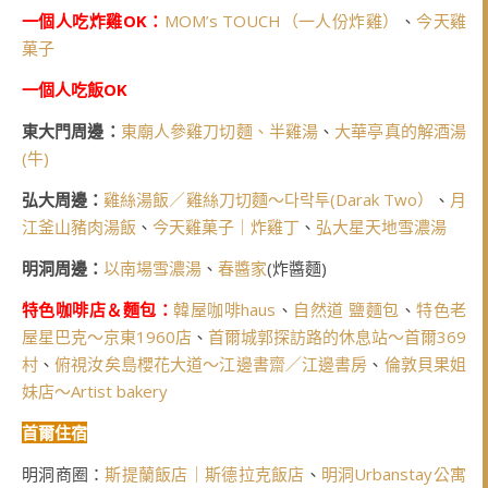
一個人吃炸雞OK：
MOM’s TOUCH（一人份炸雞）
、
今天雞
菓子
一個人吃飯OK
東大門周邊：
東廟人參雞刀切麵、半雞湯
、
大華亭真的解酒湯
(牛)
弘大周邊：
雞絲湯飯／雞絲刀切麵～다락투(Darak Two）
、
月
江釜山豬肉湯飯
、
今天雞菓子｜炸雞丁
、
弘大星天地雪濃湯
明洞周邊：
以南場雪濃湯
、
春醬家
(炸醬麵)
特色咖啡店＆麵包：
韓屋咖啡haus
、
自然道 鹽麵包
、
特色老
屋星巴克～京東1960店
、
首爾城郭探訪路的休息站～首爾369
村
、
俯視汝矣島櫻花大道～江邊書齋／江邊書房
、
倫敦貝果姐
妹店～Artist bakery
首爾住宿
明洞商圈：
斯提蘭飯店｜斯德拉克飯店
、
明洞Urbanstay公寓