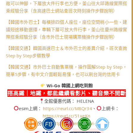
敞可以伸腳，下層放大件行李也方便，釜山往大邱路線實際搭
乘經驗分享（含高速巴士網站查班次時刻操作步驟說明）
【韓國市外巴士】每橫排四個人座位，座位空間稍小一些、建
議短途移動選擇，車輛下層可放大件行李，釜山往慶州路線實
際搭乘經驗分享（含市外巴士現場購票機操作步驟說明）
【韓國交通】韓國高速巴士＆市外巴士的差異介紹，班次查詢
Step by Step步驟教學
【韓國交通】市外巴士自動售票機，操作圖解Step by Step，
簡單5步驟，有中文介面輕鬆易懂，也可以刷台灣的信用卡
Wi-Go
韓國上網吃到飽
搭高鐵｜地鐵，都能繼續看影片、聽音樂不間斷
全館優惠代碼： HELENA
esim上網：
https://reurl.cc/M8Qr34
、
上網卡：
https://reurl.cc/51xeKn
實用分享：
https://helena.tw/wi-go-tw/