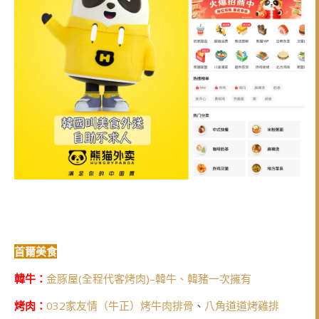
首爾美食
韓牛：
金豚屋(全程代客烤肉)–韓牛、韓豬一次擁有
烤肉：
032家友情（牛正）烤牛肉排骨
、
八角道道烤雞排