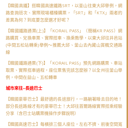
【韓國高鐵】搭韓國高速鐵路SRT，以釜山往東大邱舉例，網
路查詢班次、實際現場櫃檯購票，「SRT」和「KTX」兩者的
差異為何？到底要怎麼選才好呢？
【韓國鐵路通票(上)】「KORAIL PASS」（簡稱KR PASS）網
路購買、兌換車票、實際搭車、換乘教學，以東大邱往井邑站
(中間五松站轉乘)舉例～推薦大邱、釜山去內藏山賞楓交通路
線
【韓國鐵路通票(下)】「KORAIL PASS」預先網路購票、車站
取票、實際搭車過程，座位票售完該怎麼辦？以全州往釜山舉
例，中間在益山、五松轉車
城市來往–長途巴士
【韓國豪華巴士】最舒適的長途旅行，一路躺著睡去目的地！
部分長途路線才有的豪華巴士！大邱往首爾路線實際搭乘經驗
分享（含巴士站購票機操作步驟說明）
【韓國高速巴士】每橫排三個人座位，左右不擠、前後空間寬