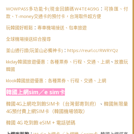
WOWPASS多功能卡(
現金回饋碼W4TE4G9G
：
可換匯、付
款、T-money交通卡的預付卡，台灣取件超方便
玩韓國好輕鬆
：
專車機場接送、包車旅遊
全球機場接送綜合搜尋
釜山通行證(玩釜山必備神卡)
：
https://reurl.cc/RWRYQz
kkday韓國旅遊優惠：各種票券、行程、交通、上網
、
放膽玩
韓國
klook韓國旅遊優惠：各種票券、行程、交通、上網
韓國上網sim／e sim卡
韓國4G上網吃到飽SIM卡（台灣郵寄到府）
韓國無限量
、
4G預付費上網SIM卡（韓國機場領取）
韓國 4G 吃到飽 eSIM + 電話號碼