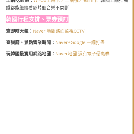
上網吃到飽：
Wi-Go上網卡／上網機／esim卡
韓國上網搭高
鐵都能繼續看影片聽音樂不間斷
韓國行程安排、票券預訂
查即時天氣：
Naver 地圖路面監視CCTV
查餐廳、景點營業時間：
Naver+Google 一網打盡
玩韓國最實用網路地圖：
Naver地圖 還有電子優惠券