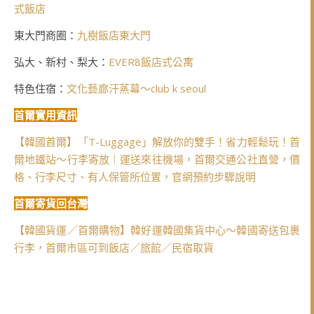
式飯店
東大門商圈：
九樹飯店東大門
弘大、新村、梨大：
EVER8飯店式公寓
特色住宿：
文化藝廊汗蒸幕～club k seoul
首爾實用資訊
【韓國首爾】「T-Luggage」解放你的雙手！省力輕鬆玩！首
爾地鐵站～行李寄放｜運送來往機場，首爾交通公社直營，價
格、行李尺寸、有人保管所位置，官網預約步驟說明
首爾寄貨回台灣
【韓國貨運／首爾購物】韓好運韓國集貨中心～韓國寄送包裹
行李，首爾市區可到飯店／旅館／民宿取貨