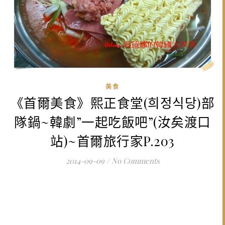
美食
《首爾美食》熙正食堂(희정식당)部
隊鍋~韓劇”一起吃飯吧”(汝矣渡口
站)~首爾旅行家P.203
2014-09-09
/
No Comments