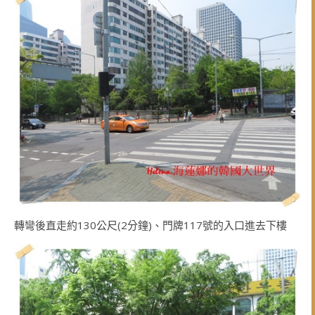
轉彎後直走約130公尺(2分鐘)、門牌117號的入口進去下樓