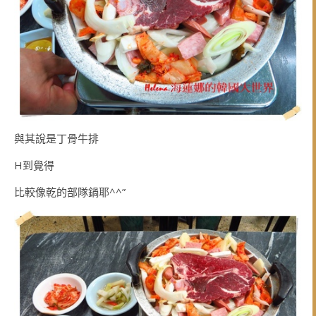
與其說是丁骨牛排
H到覺得
比較像乾的部隊鍋耶^^”