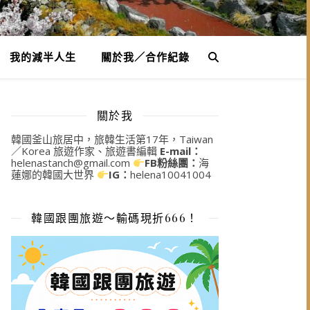
我的減半人生
關於我／合作紀錄
關於我
韓國釜山旅居中，旅韓生活第17年，Taiwan
／Korea 旅遊作家、旅遊書編輯
E-mail：
helenastanch@gmail.com
FB粉絲團：
海
蓮娜的韓國大世界
IG：
helena10041004
韓國跟團旅遊～輸碼現折666！