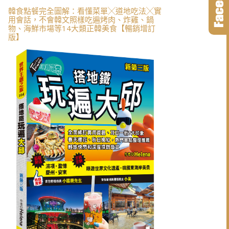
韓食點餐完全圖解：看懂菜單╳道地吃法╳實
用會話，不會韓文照樣吃遍烤肉、炸雞、鍋
物、海鮮市場等14大類正韓美食【暢銷增訂
版】