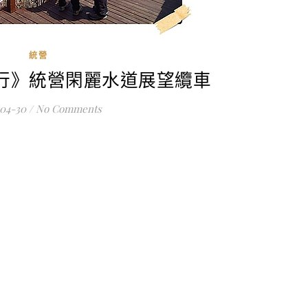
統營
行》統營閑麗水道展望纜車
-04-30
/
No Comments