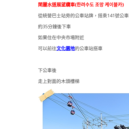
閑麗水道展望纜車(한려수도 조망 케이블카)
從統營巴士站旁的公車站牌，搭乘141號公車(
約35分鐘後下車
如果住在中央市場附近
可以前往
文化園地
的公車站搭車
下公車後
走上對面的木頭樓梯