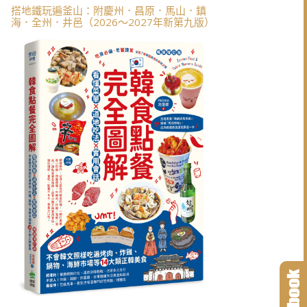
搭地鐵玩遍釜山：附慶州．昌原．馬山．鎮
海．全州．井邑（2026～2027年新第九版）