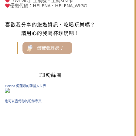
『Wi-GO』上網機、上網SIM卡
優惠代碼：HELENA、HELENA_WIGO
喜歡我分享的旅遊資訊、吃喝玩樂嗎？
請用心的我喝杯珍奶吧！
請我喝珍奶！
FB粉絲團
Helena.海蓮娜的韓國大世界
也可以宣傳你的粉絲專頁