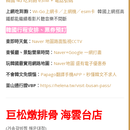
韓國 4G 吃到飽 eSIM + 電話號碼
上網吃到飽：
Wi-Go上網卡／上網機／esim卡
韓國上網搭高
鐵都能繼續看影片聽音樂不間斷
韓國行程安排、票券預訂
查即時天氣：
Naver 地圖路面監視CCTV
查餐廳、景點營業時間：
Naver+Google 一網打盡
玩韓國最實用網路地圖：
Naver地圖 還有電子優惠券
不會韓文免煩惱：
Papago翻譯手機APP，秒懂韓文不求人
釜山通行證VBP：
https://helena.tw/visit-busan-pass/
巨松燉排骨 海雲台店
(거송갈비찜 해운대점)