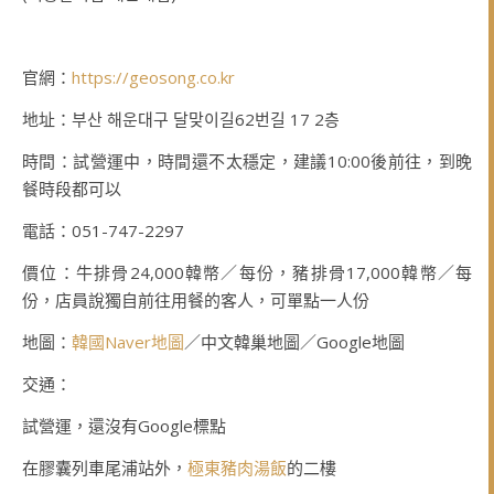
官網：
https://geosong.co.kr
地址：부산 해운대구 달맞이길62번길 17 2층
時間：試營運中，時間還不太穩定，建議10:00後前往，到晚
餐時段都可以
電話：051-747-2297
價位：牛排骨24,000韓幣／每份，豬排骨17,000韓幣／每
份，店員說獨自前往用餐的客人，可單點一人份
地圖：
韓國Naver地圖
／中文韓巢地圖／Google地圖
交通：
試營運，還沒有Google標點
在膠囊列車尾浦站外，
極東豬肉湯飯
的二樓