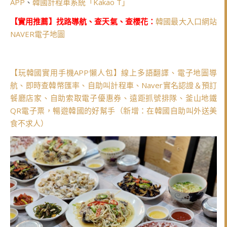
APP
、
韓國計程車系統「Kakao T」
【實用推薦】找路導航、查天氣、查櫻花：
韓國最大入口網站
NAVER電子地圖
【玩韓國實用手機APP懶人包】線上多語翻譯、電子地圖導
航、即時查韓幣匯率、自助叫計程車、Naver實名認證＆預訂
餐廳店家、自助索取電子優惠券、遠距抓號排隊、釜山地鐵
QR電子票，暢遊韓國的好幫手（新增：在韓國自助叫外送美
食不求人）