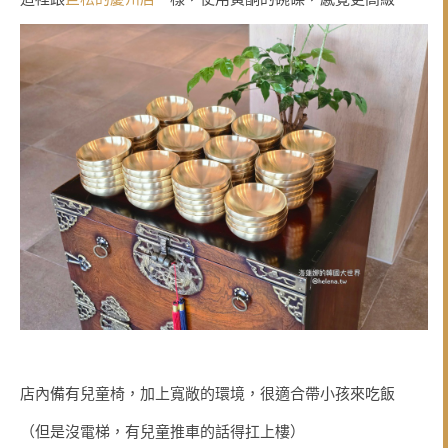
店內備有兒童椅，加上寬敞的環境，很適合帶小孩來吃飯
（但是沒電梯，有兒童推車的話得扛上樓）