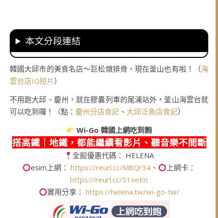
本文分段連結
韓國大邱市的美食名店～巨松燉排骨，現在釜山也有啦！（
海
雲台店IG短片
）
不用跑大邱、慶州，就在膠囊列車的尾浦站外，釜山海雲台就
可以吃到囉！（點：
慶州分店食記
、
大邱泛魚店食記
）
Wi-Go
韓國上網吃到飽
搭高鐵｜地鐵，都能繼續看影片、聽音樂不間斷
全館優惠代碼： HELENA
esim上網：
https://reurl.cc/M8Qr34
、
上網卡：
https://reurl.cc/51xeKn
實用分享：
https://helena.tw/wi-go-tw/