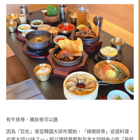
有牛排骨、豬排骨可以選
因為『巨松』是從韓國大邱市開始，「辣燉排骨」這道料理，
也是大邱10味之一，所以燉排骨都有包含大邱特色小吃「扁餃