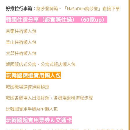
好推拉行李箱：
納莎登開箱
、
「NaSaDen納莎登」直接下單
韓國住宿分享（都實際住過）（60家up）
首爾住宿懶人包
釜山住宿懶人包
大邱住宿懶人包
韓國飯店式公寓、公寓式飯店懶人包
玩韓國精選實用懶人包
韓國機場速速通關秘訣
韓國各機場入出境詳解
、
各機場退稅流程步驟
玩韓國實用手機APP懶人包
玩韓國超實用票券＆交通卡