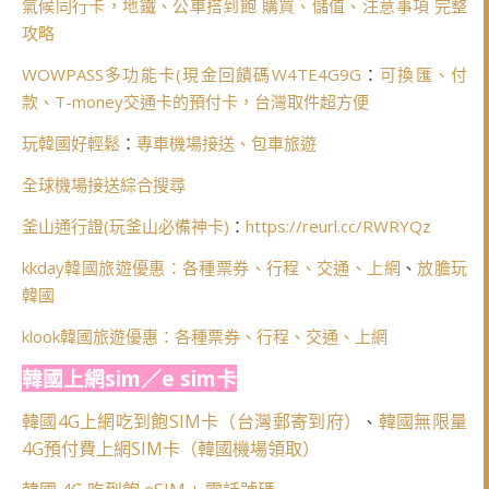
氣候同行卡，地鐵、公車搭到飽 購買、儲值、注意事項 完整
攻略
WOWPASS多功能卡(
現金回饋碼W4TE4G9G
：
可換匯、付
款、T-money交通卡的預付卡，台灣取件超方便
玩韓國好輕鬆
：
專車機場接送、包車旅遊
全球機場接送綜合搜尋
釜山通行證(玩釜山必備神卡)
：
https://reurl.cc/RWRYQz
kkday韓國旅遊優惠：各種票券、行程、交通、上網
、
放膽玩
韓國
klook韓國旅遊優惠：各種票券、行程、交通、上網
韓國上網sim／e sim卡
韓國4G上網吃到飽SIM卡（台灣郵寄到府）
韓國無限量
、
4G預付費上網SIM卡（韓國機場領取）