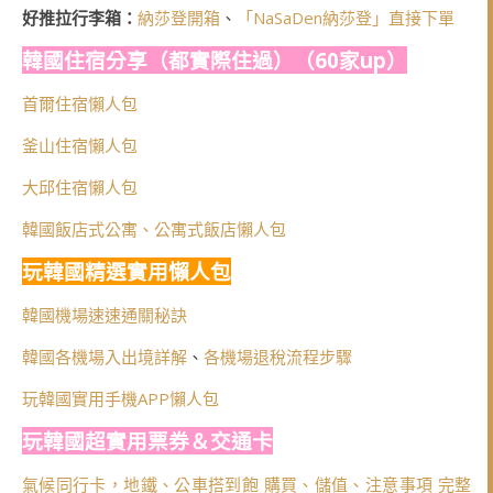
好推拉行李箱：
納莎登開箱
、
「NaSaDen納莎登」直接下單
韓國住宿分享（都實際住過）（60家up）
首爾住宿懶人包
釜山住宿懶人包
大邱住宿懶人包
韓國飯店式公寓、公寓式飯店懶人包
玩韓國精選實用懶人包
韓國機場速速通關秘訣
韓國各機場入出境詳解
、
各機場退稅流程步驟
玩韓國實用手機APP懶人包
玩韓國超實用票券＆交通卡
氣候同行卡，地鐵、公車搭到飽 購買、儲值、注意事項 完整