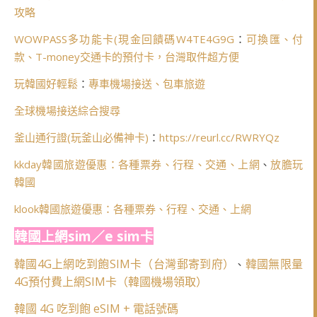
攻略
WOWPASS多功能卡(
現金回饋碼W4TE4G9G
：
可換匯、付
款、T-money交通卡的預付卡，台灣取件超方便
玩韓國好輕鬆
：
專車機場接送、包車旅遊
全球機場接送綜合搜尋
釜山通行證(玩釜山必備神卡)
：
https://reurl.cc/RWRYQz
kkday韓國旅遊優惠：各種票券、行程、交通、上網
、
放膽玩
韓國
klook韓國旅遊優惠：各種票券、行程、交通、上網
韓國上網sim／e sim卡
韓國4G上網吃到飽SIM卡（台灣郵寄到府）
韓國無限量
、
4G預付費上網SIM卡（韓國機場領取）
韓國 4G 吃到飽 eSIM + 電話號碼