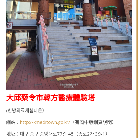
大邱藥令市韓方醫療體驗塔
(한방의료체험타운）
網站：
http://kmeditown.go.kr/
（有簡中版網頁說明）
地址：대구 중구 중앙대로77길 45（종로2가 39-1）