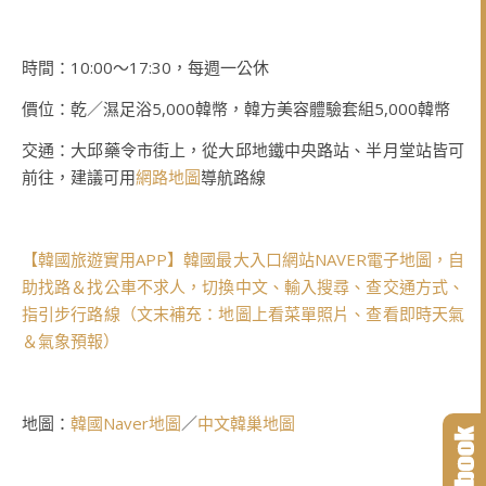
時間：10:00～17:30，每週一公休
價位：乾／濕足浴5,000韓幣，韓方美容體驗套組5,000韓幣
交通：大邱藥令市街上，從大邱地鐵中央路站、半月堂站皆可
前往，建議可用
網路地圖
導航路線
【韓國旅遊實用APP】韓國最大入口網站NAVER電子地圖，自
助找路＆找公車不求人，切換中文、輸入搜尋、查交通方式、
指引步行路線（文末補充：地圖上看菜單照片、查看即時天氣
＆氣象預報）
地圖：
韓國Naver地圖
／
中文韓巢地圖