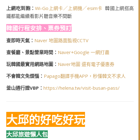
上網吃到飽：
Wi-Go上網卡／上網機／esim卡
韓國上網搭高
鐵都能繼續看影片聽音樂不間斷
韓國行程安排、票券預訂
查即時天氣：
Naver 地圖路面監視CCTV
查餐廳、景點營業時間：
Naver+Google 一網打盡
玩韓國最實用網路地圖：
Naver地圖 還有電子優惠券
不會韓文免煩惱：
Papago翻譯手機APP，秒懂韓文不求人
釜山通行證VBP：
https://helena.tw/visit-busan-pass/
大邱的好吃好玩
大邱旅遊懶人包