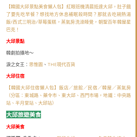
【韓國大邱景點美食懶人包】紅眼班機清晨抵達大邱，肚子餓
了要先吃早餐？想找地方休息補眠殺時間？那就去吃碗熱湯
飯/西式三明治/草莓蛋糕，蒸氣房洗澡睡覺，朝聖百年韓屋星
巴克！
大邱景點
韓劇拍攝地～
淚之女王：
思惟園
、
THE現代百貨
大邱住宿
【韓國大邱住宿懶人包】飯店／旅館／民宿／韓屋／蒸氣房
（分區：東城路、藥令市、東大邱、西門市場，地鐵：中央路
站、半月堂站、大邱站）
大邱旅遊美食
大邱美食