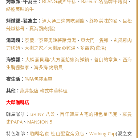
烤燉類–牛為主：
BLANG戰斧牛排
、
Bareumi名品韓牛烤肉
、
終極美味的牛
烤燉類–豬為主：
通大通三烤肉吃到飽
、
終極美味的豬
、
巨松
辣燉排骨
、
真海鷗肉(豬)
湯鍋類：
泰慶／泰靈馬鈴薯豬骨湯
、
東大門一隻雞
、
玄風雞肉
刀切麵
、
大樹之家／大樹屋蔘雞湯
、
多熙家(雞湯)
海鮮類：
大桶蒸貝雞/大方蒸蛤蜊海鮮鍋
、
善良的章魚
、
西海
生醃醬蟹家
、
海多海 烤扇貝
夜生活：
咕咕包裝馬車
其他：
龍井飯店 韓式中華料理
大邱咖啡店
韓屋咖啡：
BRINY 八公
、
百年韓屋古宅的特色星巴克
、
羅曼
史PAPA
、
MANSION 5
特色咖啡：
咖啡名家 桂山聖堂旁分店
、
Working Cup
(淚之女