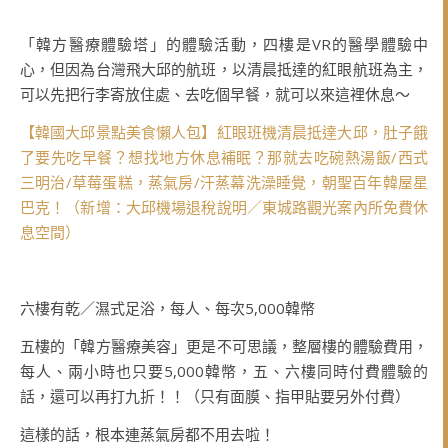
「韓方醫療體驗塔」的體驗活動，四樓是VR的醫學體驗中
心，但因為台灣飛大邱的航班，以清晨抵達的紅眼航班為主，
可以先把行李寄放住處、去吃個早餐，就可以來這裡休息～
【韓國大邱景點美食懶人包】紅眼班機清晨抵達大邱，肚子餓
了要先吃早餐？想找地方休息補眠？那就去吃碗熱湯飯/西式
三明治/草莓蛋糕，蒸氣房/汗蒸幕洗澡睡覺，朝聖百年韓屋星
巴克！（新增：大邱機場退稅說明／東城路觀光案內所免費休
息空間）
六樓有乾／濕式足浴，每人、每次5,000韓幣
五樓的「韓方醫療美容」更是不可思議，整層樓的體驗費用，
每人、兩小時也只要5,000韓幣，五、六樓同時付費體驗的
話，還可以再打九折！！（只有面膜、指甲貼要另外付費）
這樣的話，根本連蒸氣房都不用去啦！