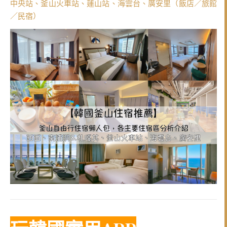
中央站、釜山火車站、蓮山站、海雲台、廣安里（飯店／旅館
／民宿）