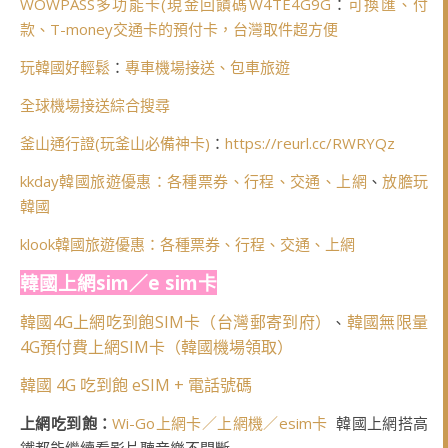
WOWPASS多功能卡(
現金回饋碼W4TE4G9G
：
可換匯、付
款、T-money交通卡的預付卡，台灣取件超方便
玩韓國好輕鬆
：
專車機場接送、包車旅遊
全球機場接送綜合搜尋
釜山通行證(玩釜山必備神卡)
：
https://reurl.cc/RWRYQz
kkday韓國旅遊優惠：各種票券、行程、交通、上網
、
放膽玩
韓國
klook韓國旅遊優惠：各種票券、行程、交通、上網
韓國上網sim／e sim卡
韓國4G上網吃到飽SIM卡（台灣郵寄到府）
韓國無限量
、
4G預付費上網SIM卡（韓國機場領取）
韓國 4G 吃到飽 eSIM + 電話號碼
上網吃到飽：
Wi-Go上網卡／上網機／esim卡
韓國上網搭高
鐵都能繼續看影片聽音樂不間斷