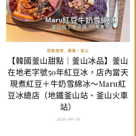
,
甜點咖啡
韓國。釜山
【韓國釜山甜點｜釜山冰品】釜山
在地老字號50年紅豆冰，店內當天
現煮紅豆＋牛奶雪綿冰～Maru紅
豆冰總店（地鐵釜山站、釜山火車
站）
2026-06-30