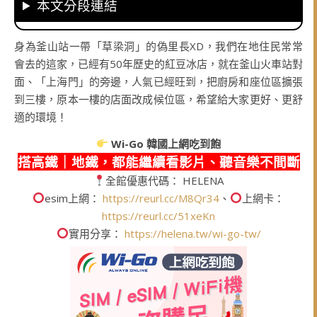
本文分段連結
身為釜山站一帶「草梁洞」的偽里長XD，我們在地住民常常
會去的這家，已經有50年歷史的紅豆冰店，就在釜山火車站對
面、「上海門」的旁邊，人氣已經旺到，把廚房和座位區擴張
到三樓，原本一樓的店面改成候位區，希望給大家更好、更舒
適的環境！
Wi-Go
韓國上網吃到飽
搭高鐵｜地鐵，都能繼續看影片、聽音樂不間斷
全館優惠代碼： HELENA
esim上網：
https://reurl.cc/M8Qr34
、
上網卡：
https://reurl.cc/51xeKn
實用分享：
https://helena.tw/wi-go-tw/