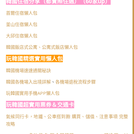
韓國住宿分享（都實際住過）（60家up）
首爾住宿懶人包
釜山住宿懶人包
大邱住宿懶人包
韓國飯店式公寓、公寓式飯店懶人包
玩韓國精選實用懶人包
韓國機場速速通關秘訣
韓國各機場入出境詳解
、
各機場退稅流程步驟
玩韓國實用手機APP懶人包
玩韓國超實用票券＆交通卡
氣候同行卡，地鐵、公車搭到飽 購買、儲值、注意事項 完整
攻略