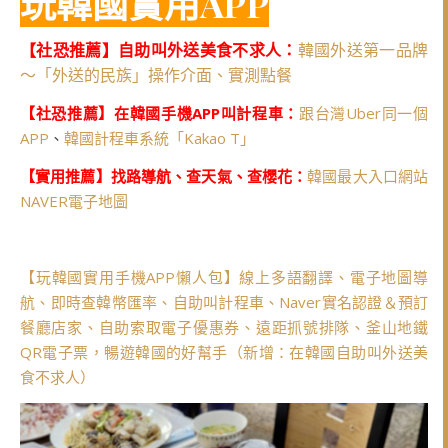
玩韓國實用APP
【社恐推薦】自助叫外送美食不求人：
韓國外送第一品牌
～「外送的民族」操作介面、實測點餐
【社恐推薦】在韓國手機APP叫計程車：
跟台灣Uber同一個
APP
、
韓國計程車系統「Kakao T」
【實用推薦】找路導航、查天氣、查櫻花：
韓國最大入口網站
NAVER電子地圖
【玩韓國實用手機APP懶人包】線上多語翻譯、電子地圖導
航、即時查韓幣匯率、自助叫計程車、Naver實名認證＆預訂
餐廳店家、自助索取電子優惠券、遠距抓號排隊、釜山地鐵
QR電子票，暢遊韓國的好幫手（新增：在韓國自助叫外送美
食不求人）