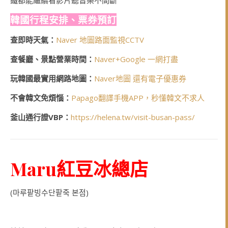
韓國行程安排、票券預訂
查即時天氣：
Naver 地圖路面監視CCTV
查餐廳、景點營業時間：
Naver+Google 一網打盡
玩韓國最實用網路地圖：
Naver地圖 還有電子優惠券
不會韓文免煩惱：
Papago翻譯手機APP，秒懂韓文不求人
釜山通行證VBP：
https://helena.tw/visit-busan-pass/
Maru紅豆冰總店
(마루팥빙수단팥죽 본점)