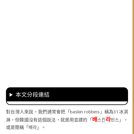
本文分段連結
對台灣人來說，我們通常會把「baskin robbins」稱為31冰淇
배
라
淋，但韓國沒有這個說法，就是用音譯的「
스킨
빈스」，
或是簡稱「배라」。