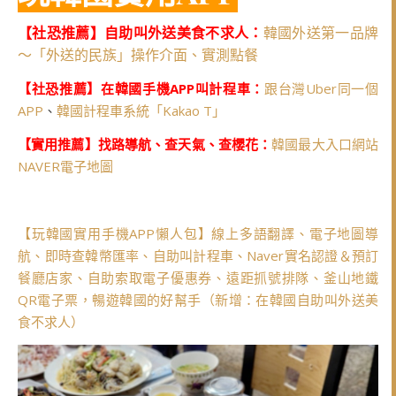
【社恐推薦】自助叫外送美食不求人：
韓國外送第一品牌
～「外送的民族」操作介面、實測點餐
【社恐推薦】在韓國手機APP叫計程車：
跟台灣Uber同一個
APP
、
韓國計程車系統「Kakao T」
【實用推薦】找路導航、查天氣、查櫻花：
韓國最大入口網站
NAVER電子地圖
【玩韓國實用手機APP懶人包】線上多語翻譯、電子地圖導
航、即時查韓幣匯率、自助叫計程車、Naver實名認證＆預訂
餐廳店家、自助索取電子優惠券、遠距抓號排隊、釜山地鐵
QR電子票，暢遊韓國的好幫手（新增：在韓國自助叫外送美
食不求人）