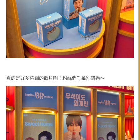
真的是好多佑錫的照片啊！粉絲們千萬別錯過～