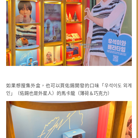
如果想搜集外盒，也可以買佑錫開發的口味「우석이도 외계
인」（佑錫也是外星人）的馬卡龍（薄荷＆巧克力）