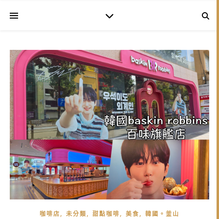
,
,
,
,
咖啡店
未分類
甜點咖啡
美食
韓國。釜山