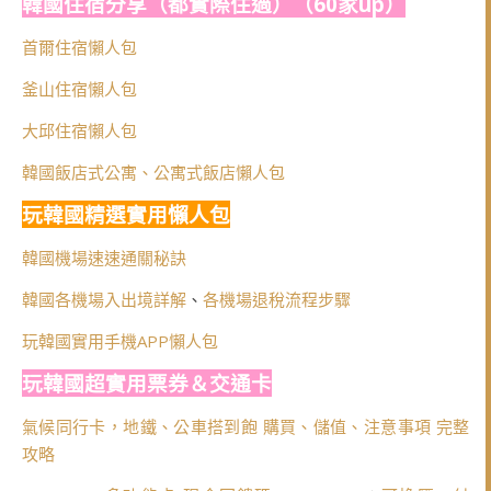
韓國住宿分享（都實際住過）（60家up）
首爾住宿懶人包
釜山住宿懶人包
大邱住宿懶人包
韓國飯店式公寓、公寓式飯店懶人包
玩韓國精選實用懶人包
韓國機場速速通關秘訣
韓國各機場入出境詳解
、
各機場退稅流程步驟
玩韓國實用手機APP懶人包
玩韓國超實用票券＆交通卡
氣候同行卡，地鐵、公車搭到飽 購買、儲值、注意事項 完整
攻略