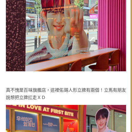
真不愧是百味旗艦店，這裡佑錫人形立牌有兩個！立馬有朋友
說想把立牌扛走ＸＤ