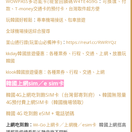
WOWPASS多功能卡(
現金回饋碼W4TE4G9G
：
可換匯、付
款、T-money交通卡的預付卡，台灣取件超方便
玩韓國好輕鬆
：
專車機場接送、包車旅遊
全球機場接送綜合搜尋
釜山通行證(玩釜山必備神卡)
：
https://reurl.cc/RWRYQz
kkday韓國旅遊優惠：各種票券、行程、交通、上網
、
放膽玩
韓國
klook韓國旅遊優惠：各種票券、行程、交通、上網
韓國上網sim／e sim卡
韓國4G上網吃到飽SIM卡（台灣郵寄到府）
韓國無限量
、
4G預付費上網SIM卡（韓國機場領取）
韓國 4G 吃到飽 eSIM + 電話號碼
上網吃到飽：
Wi-Go上網卡／上網機／esim卡
韓國上網搭高