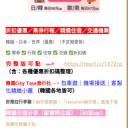
折扣優惠／票券行程／精選住宿／交通機票
韓國、日本、世界（優惠）（不定期更新）
票券
行程
住宿
交通
折扣碼
完整版可點 —>
https://reurl.cc/1X7Zrp
（含：各種優惠折扣碼整理）
包車遊｜機場接送｜客製
韓國City Tour旅行社
—>
化精緻小團
（韓國各地皆可）
好推拉行李箱：
納莎登開箱
、
「NaSaDen納莎登」直接下單
韓國住宿分享（都實際住過）（60家up）
首爾住宿懶人包