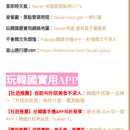
查即時天氣：
Naver 地圖路面監視CCTV
查餐廳、景點營業時間：
Naver+Google 一網打盡
玩韓國最實用網路地圖：
Naver地圖 還有電子優惠券
不會韓文免煩惱：
Papago翻譯手機APP，秒懂韓文不求人
釜山通行證VBP：
https://helena.tw/visit-busan-pass/
玩韓國實用APP
【社恐推薦】自助叫外送美食不求人：
韓國外送第一品牌
～「外送的民族」操作介面、實測點餐
【社恐推薦】在韓國手機APP叫計程車：
跟台灣Uber同一個
APP
、
韓國計程車系統「Kakao T」
【實用推薦】找路導航、查天氣、查櫻花：
韓國最大入口網站