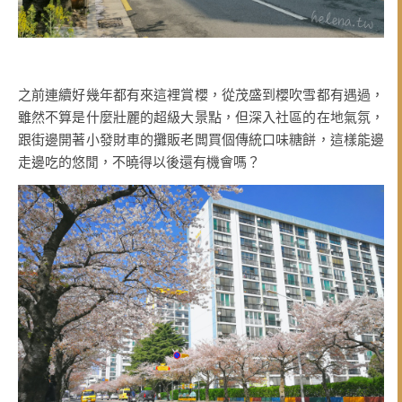
之前連續好幾年都有來這裡賞櫻，從茂盛到櫻吹雪都有遇過，
雖然不算是什麼壯麗的超級大景點，但深入社區的在地氣氛，
跟街邊開著小發財車的攤販老闆買個傳統口味糖餅，這樣能邊
走邊吃的悠閒，不曉得以後還有機會嗎？