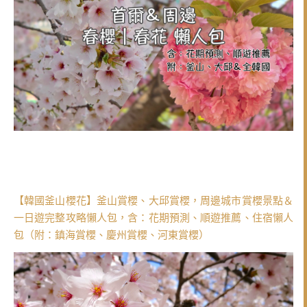
【韓國釜山櫻花】釜山賞櫻、大邱賞櫻，周邊城市賞櫻景點＆
一日遊完整攻略懶人包，含：花期預測、順遊推薦、住宿懶人
包（附：鎮海賞櫻、慶州賞櫻、河東賞櫻）