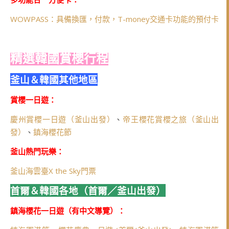
WOWPASS：具備換匯，付款，T-money交通卡功能的預付卡
精選韓國賞櫻行程
釜山＆韓國其他地區
賞櫻一日遊：
慶州賞櫻一日遊（釜山出發）
、
帝王櫻花賞櫻之旅（釜山出
發）
、
鎮海櫻花節
釜山熱門玩樂：
釜山海雲臺X the Sky門票
首爾＆韓國各地（首爾／釜山出發）
鎮海櫻花一日遊（有中文導覽）：