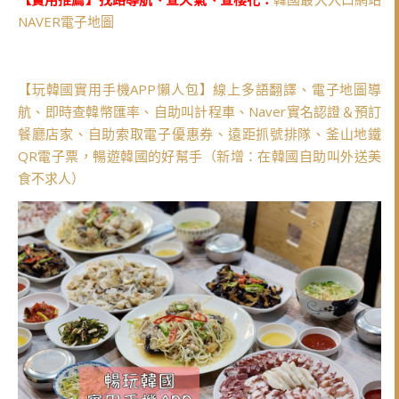
NAVER電子地圖
【玩韓國實用手機APP懶人包】線上多語翻譯、電子地圖導
航、即時查韓幣匯率、自助叫計程車、Naver實名認證＆預訂
餐廳店家、自助索取電子優惠券、遠距抓號排隊、釜山地鐵
QR電子票，暢遊韓國的好幫手（新增：在韓國自助叫外送美
食不求人）