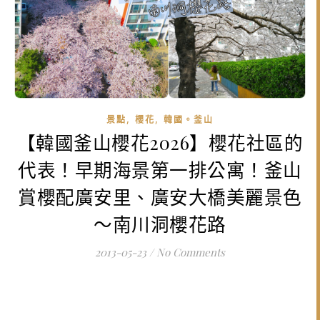
,
,
景點
櫻花
韓國。釜山
【韓國釜山櫻花2026】櫻花社區的
代表！早期海景第一排公寓！釜山
賞櫻配廣安里、廣安大橋美麗景色
～南川洞櫻花路
2013-05-23
/
No Comments