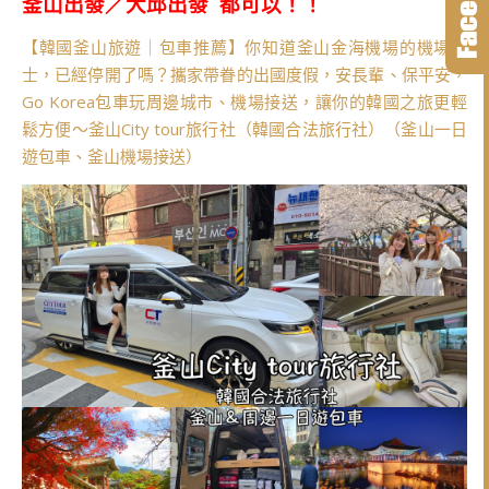
釜山出發／大邱出發 都可以！！
【韓國釜山旅遊｜包車推薦】你知道釜山金海機場的機場巴
士，已經停開了嗎？攜家帶眷的出國度假，安長輩、保平安，
Go Korea包車玩周邊城市、機場接送，讓你的韓國之旅更輕
鬆方便～釜山City tour旅行社（韓國合法旅行社）（釜山一日
遊包車、釜山機場接送）