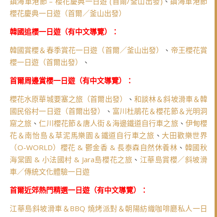
鎮海軍港節 – 櫻花慶典一日遊 (首爾/釜山出發)
、
鎮海軍港節
櫻花慶典一日遊（首爾／釜山出發）
韓國追櫻一日遊（有中文導覽）：
韓國賞櫻＆春季賞花一日遊（首爾／釜山出發）
、
帝王櫻花賞
櫻一日遊（首爾出發）
、
首爾周邊賞櫻一日遊（有中文導覽）：
櫻花水原華城要塞之旅（首爾出發）
、
和談林＆斜坡滑車＆韓
國民俗村一日遊（首爾出發）
、
富川杜鵑花＆櫻花節＆光明洞
窟之旅
、
仁川櫻花節＆唐人街＆海邊鐵道自行車之旅
、
伊甸櫻
花＆南怡島＆草泥馬樂園＆鐵道自行車之旅
、
大田歡樂世界
（O-WORLD）櫻花 & 鬱金香 & 長泰森自然休養林
、
韓國秋
海棠園 & 小法國村 & Jara島櫻花之旅
、
江華島賞櫻／斜坡滑
車／傳統文化體驗一日遊
首爾近郊熱門精選一日遊（有中文導覽）：
江華島斜坡滑車＆BBQ 燒烤派對＆朝陽紡織咖啡廳私人一日