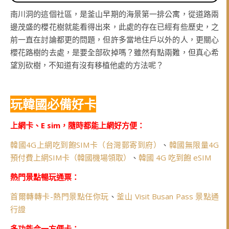
南川洞的這個社區，是釜山早期的海景第一排公寓，從道路兩
邊茂盛的櫻花樹就能看得出來，此處的存在已經有些歷史，之
前一直在討論都更的問題，但許多當地住戶以外的人，更關心
櫻花路樹的去處，是要全部砍掉嗎？雖然有點兩難，但真心希
望別砍樹，不知道有沒有移植他處的方法呢？
玩韓國必備好卡
上網卡、E sim，隨時都能上網好方便：
韓國4G上網吃到飽SIM卡（台灣郵寄到府）
、
韓國無限量4G
預付費上網SIM卡（韓國機場領取）
、
韓國 4G 吃到飽 eSIM
熱門景點暢玩通票：
首爾轉轉卡-熱門景點任你玩
、
釜山 Visit Busan Pass 景點通
行證
多功能合一方便卡：