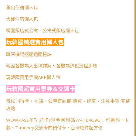
釜山住宿懶人包
大邱住宿懶人包
韓國飯店式公寓、公寓式飯店懶人包
玩韓國精選實用懶人包
韓國機場速速通關秘訣
韓國各機場入出境詳解
、
各機場退稅流程步驟
玩韓國實用手機APP懶人包
玩韓國超實用票券＆交通卡
氣候同行卡，地鐵、公車搭到飽 購買、儲值、注意事項 完整
攻略
WOWPASS多功能卡(
現金回饋碼W4TE4G9G
：
可換匯、付
款、T-money交通卡的預付卡，台灣取件超方便