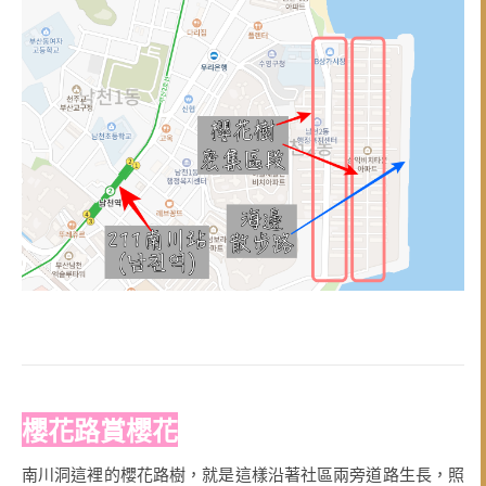
櫻花路賞櫻花
南川洞這裡的櫻花路樹，就是這樣沿著社區兩旁道路生長，照