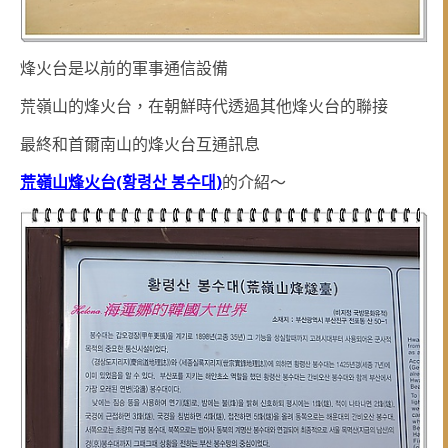
烽火台是以前的軍事通信設備
荒嶺山的烽火台，在朝鮮時代透過其他烽火台的聯接
最終和首爾南山的烽火台互通訊息
荒嶺山烽火台(황령산 봉수대
)
的介紹～