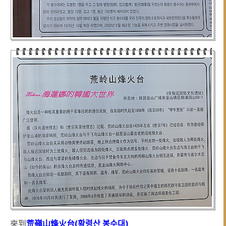
來到
荒嶺山烽火台(황령산 봉수대
)