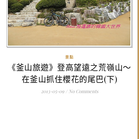
景點
《釜山旅遊》登高望遠之荒嶺山～
在釜山抓住櫻花的尾巴(下)
2013-05-09
/
No Comments