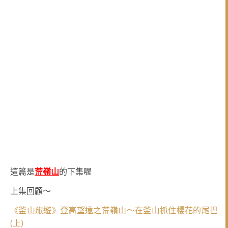
這篇是
荒嶺山
的下集喔
上集回顧～
《釜山旅遊》登高望遠之荒嶺山～在釜山抓住櫻花的尾巴
(上)