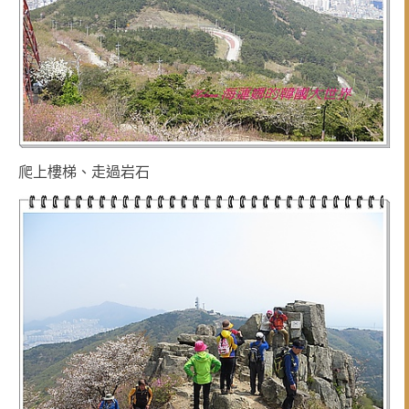
爬上樓梯
、走過岩石