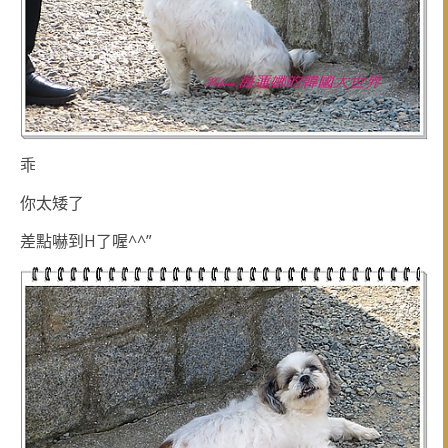
乖
你太矮了
差點嚇到H了喔^^”