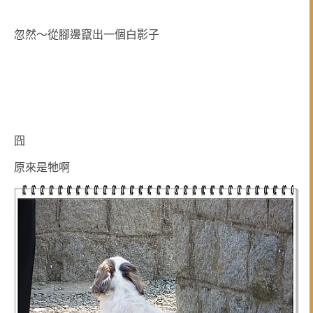
忽然～從腳邊竄出一個白影子
囧
原來是牠啊