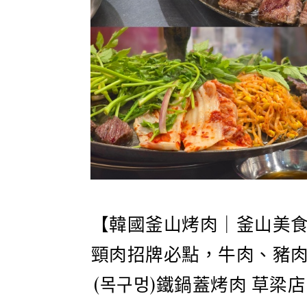
【韓國釜山烤肉｜釜山美
頸肉招牌必點，牛肉、豬
(목구멍)鐵鍋蓋烤肉 草