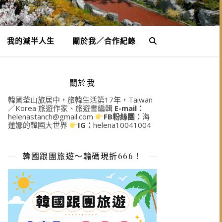
我的減半人生
關於我／合作紀錄
關於我
韓國釜山旅居中，旅韓生活第17年，Taiwan
／Korea 旅遊作家、旅遊書編輯
E-mail：
helenastanch@gmail.com
FB粉絲團：
海
蓮娜的韓國大世界
IG：
helena10041004
韓國跟團旅遊～輸碼現折666！