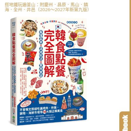
搭地鐵玩遍釜山：附慶州．昌原．馬山．鎮
海．全州．井邑（2026～2027年新第九版）