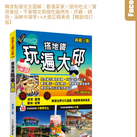
韓食點餐完全圖解：看懂菜單╳道地吃法╳實
用會話，不會韓文照樣吃遍烤肉、炸雞、鍋
物、海鮮市場等14大類正韓美食【暢銷增訂
版】