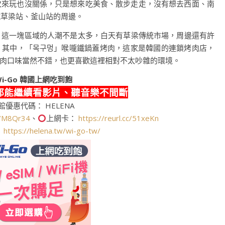
次來玩也沒關係，只是想來吃美食、散步走走，沒有想去西面、南
鐵草梁站、釜山站的周邊。
，這一塊區域的人潮不是太多，白天有草梁傳統市場，周邊還有許
。其中，「목구멍」喉嚨鐵鍋蓋烤肉，這家是韓國的連鎖烤肉店，
肉口味當然不錯，也更喜歡這裡相對不太吵雜的環境。
i-Go
韓國上網吃到飽
都能繼續看影片、聽音樂不間斷
館優惠代碼： HELENA
cc/M8Qr34
、
上網卡：
https://reurl.cc/51xeKn
：
https://helena.tw/wi-go-tw/