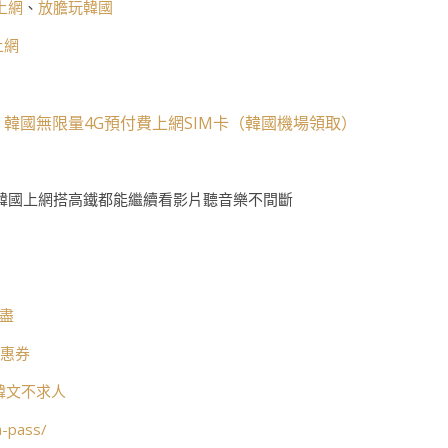
上網
、
放膽玩韓國
上網
韓國無限量4G預付費上網SIM卡（韓國機場領取）
、
韓國上網搭高鐵都能繼續看影片聽音樂不間斷
打盡
優惠券
懂韓文不求人
n-pass/