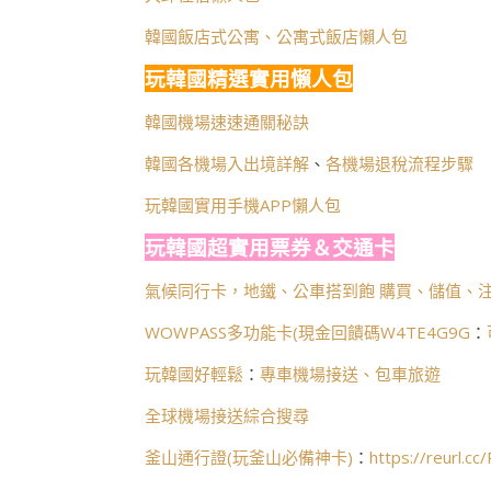
韓國飯店式公寓、公寓式飯店懶人包
玩韓國精選實用懶人包
韓國機場速速通關秘訣
韓國各機場入出境詳解
、
各機場退稅流程步驟
玩韓國實用手機APP懶人包
玩韓國超實用票券＆交通卡
氣候同行卡，地鐵、公車搭到飽 購買、儲值、注
WOWPASS多功能卡(
現金回饋碼W4TE4G9G
：
玩韓國好輕鬆
：
專車機場接送、包車旅遊
全球機場接送綜合搜尋
釜山通行證(玩釜山必備神卡)
：
https://reurl.c