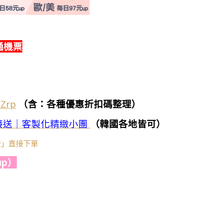
通機票
7Zrp
（含：各種優惠折扣碼整理）
接送｜客製化精緻小團
（韓國各地皆可）
莎登」直接下單
p）