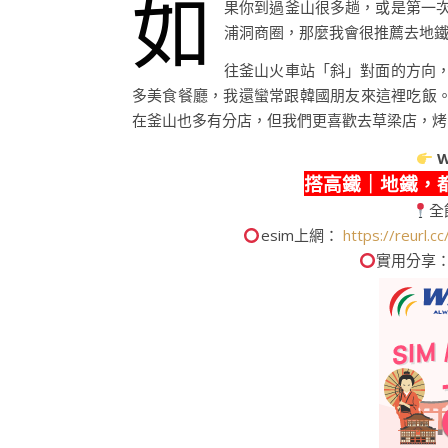
如
果你到過釜山很多趟，或是第一
浦洞商圈，那麼我會很推薦去地
往釜山火車站「斜」對面的方向
多美食餐廳，我還蠻常跟韓國朋友來這裡吃飯
在釜山也多有分店，但我們更喜歡去草梁店，烤
W
搭高鐵｜地鐵，
全
esim上網：
https://reurl.
實用分享