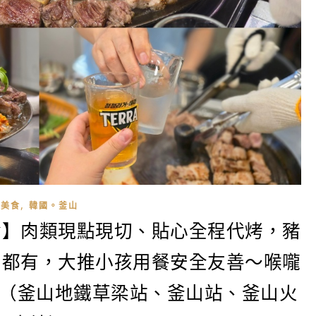
,
美食
韓國。釜山
食】肉類現點現切、貼心全程代烤，豬
肉都有，大推小孩用餐安全友善～喉嚨
梁店（釜山地鐵草梁站、釜山站、釜山火