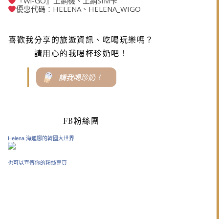
『Wi-GO』上網機、上網SIM卡
優惠代碼：HELENA、HELENA_WIGO
喜歡我分享的旅遊資訊、吃喝玩樂嗎？
請用心的我喝杯珍奶吧！
請我喝珍奶！
FB粉絲團
Helena.海蓮娜的韓國大世界
也可以宣傳你的粉絲專頁