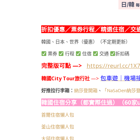
折扣優惠／票券行程／精選住宿／交
韓國、日本、世界（優惠）（不定期更新）
票券
行程
住宿
交通
折扣碼
完整版可點 —>
https://reurl.cc/1X
包車遊｜機場
韓國City Tour旅行社
—>
好推拉行李箱：
納莎登開箱
、
「NaSaDen納
韓國住宿分享（都實際住過）（60家u
首爾住宿懶人包
釜山住宿懶人包
大邱住宿懶人包