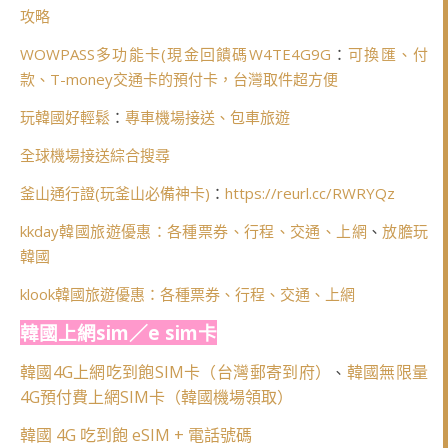
攻略
WOWPASS多功能卡(
現金回饋碼W4TE4G9G
：
可換匯、付
款、T-money交通卡的預付卡，台灣取件超方便
玩韓國好輕鬆
：
專車機場接送、包車旅遊
全球機場接送綜合搜尋
釜山通行證(玩釜山必備神卡)
：
https://reurl.cc/RWRYQz
kkday韓國旅遊優惠：各種票券、行程、交通、上網
、
放膽玩
韓國
klook韓國旅遊優惠：各種票券、行程、交通、上網
韓國上網sim／e sim卡
韓國4G上網吃到飽SIM卡（台灣郵寄到府）
韓國無限量
、
4G預付費上網SIM卡（韓國機場領取）
韓國 4G 吃到飽 eSIM + 電話號碼