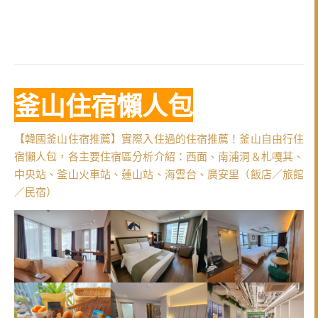
釜山住宿懶人包
【韓國釜山住宿推薦】實際入住過的住宿推薦！釜山自由行住
宿懶人包，各主要住宿區分析介紹：西面、南浦洞＆札嘎其、
中央站、釜山火車站、蓮山站、海雲台、廣安里（飯店／旅館
／民宿）