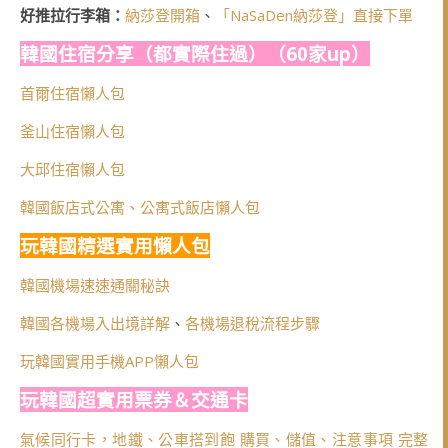
好推拉行李箱：
納莎登開箱
、
「NaSaDen納莎登」直接下單
韓國住宿分享（都實際住過）（60家up）
首爾住宿懶人包
釜山住宿懶人包
大邱住宿懶人包
韓國飯店式公寓、公寓式飯店懶人包
玩韓國精選實用懶人包
韓國機場速速通關秘訣
韓國各機場入出境詳解
、
各機場退稅流程步驟
玩韓國實用手機APP懶人包
玩韓國超實用票券＆交通卡
氣候同行卡，地鐵、公車搭到飽 購買、儲值、注意事項 完整