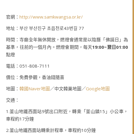
官網：
http://www.samkwangsa.or.kr/
地址：부산 부산진구 초읍천로43번길 77
時間：寺廟全年無休開放，燃燈會通常是以陰曆「佛誕日」為
基準，往前的一個月內。燃燈會期間，每天
19:00~翌日01:00
點燈
電話：051-808-7111
價位：免費參觀，香油錢隨喜
地圖：
韓國Naver地圖
／中文韓巢地圖／
Google地圖
交通：
1.釜山地鐵西面站9號出口附近，轉乘「釜山鎮15」小公車，
車程約17分鐘
2.釜山地鐵西面站轉乘計程車，車程約10分鐘