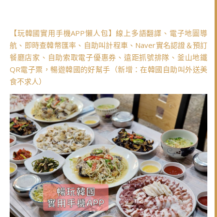
【玩韓國實用手機APP懶人包】線上多語翻譯、電子地圖導
航、即時查韓幣匯率、自助叫計程車、Naver實名認證＆預訂
餐廳店家、自助索取電子優惠券、遠距抓號排隊、釜山地鐵
QR電子票，暢遊韓國的好幫手（新增：在韓國自助叫外送美
食不求人）