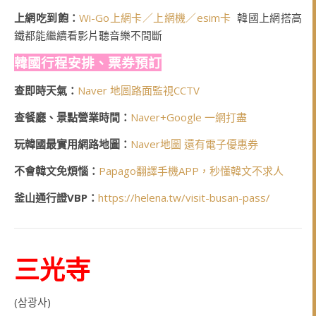
上網吃到飽：
Wi-Go上網卡／上網機／esim卡
韓國上網搭高
鐵都能繼續看影片聽音樂不間斷
韓國行程安排、票券預訂
查即時天氣：
Naver 地圖路面監視CCTV
查餐廳、景點營業時間：
Naver+Google 一網打盡
玩韓國最實用網路地圖：
Naver地圖 還有電子優惠券
不會韓文免煩惱：
Papago翻譯手機APP，秒懂韓文不求人
釜山通行證VBP：
https://helena.tw/visit-busan-pass/
三光寺
(삼광사)