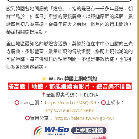
說到韓國各地同慶的「燈會」，指的是已有一千多年歷史，朝
鮮半島於「佛誕日」舉辦的傳統慶典，以釋迦摩尼的誕辰、農
曆四月初八為基準，從每年這天之前約一個月內的週末開始，
舉辦相關慶祝活動。
釜山地區最知名的燃燈會活動，莫過於位在市中心山腰的三光
寺慶典，多彩豐富、數量壯觀的傳統燈籠，搭配上現代潮流的
可愛燈飾，每年佛誕日的點燈期間，不僅是宗教信徒，也吸引
很多各國遊客到訪。
Wi-Go
韓國上網吃到飽
搭高鐵｜地鐵，都能繼續看影片、聽音樂不間斷
全館優惠代碼： HELENA
esim上網：
https://reurl.cc/M8Qr34
、
上網卡：
https://reurl.cc/51xeKn
實用分享：
https://helena.tw/wi-go-tw/