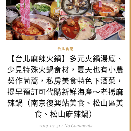
台北食記
【台北麻辣火鍋】多元火鍋湯底、
少見特殊火鍋食材，夏天也有小農
契作茼蒿，私房美食特色下酒菜，
提早預訂可代購新鮮海產～老撈麻
辣鍋（南京復興站美食、松山區美
食、松山麻辣鍋）
2019-07-31
/
No Comments