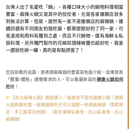
台灣人出了名愛吃「鍋」，各種口味大小的鍋物料理相當
豐富，麻辣火鍋又是其中的佼佼者，光是各家連鎖店就多
到
無法計算，但是，居然有一家不是連鎖店的麻辣鍋，
連
續四週有不同朋友約我吃飯，都那麼剛好約了同一家，可
見湯底和用料有獨到之處，而且不只鍋物，還有海鮮＆私
房料理，另外獨門製作的花椒蒜頭辣椒醬也超好吃，我家
一週就吃掉一罐，真的是有點誇張了！
您目前看的這篇，是老撈麻辣鍋的豐富菜色版介紹，如果是有
「體重/體態」調整需求的人，可以看最新寫的
健康火鍋如何
吃
喔！
【台北麻辣火鍋】誰說健人／瘦身就不能吃健康火鍋？避開
火鍋熱量地雷，麻辣鍋照吃也可以減肥～老撈麻辣鍋（季節限
定：手工酸菜白肉鍋）（南京復興站美食、松山區美食、松山
麻辣鍋）