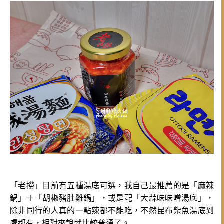
「老撈」目前有五種湯底可選，我自己最推薦的是「麻辣
鍋」＋「胡椒豬肚雞鍋」，或是配「大蒜味味噌湯底」，
除非同行的人真的一點辣都不能吃，不然昆布柴魚湯底到
處都有，相對來說就比較普通了。