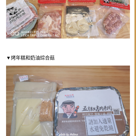
▼烤年糕和奶油綜合菇