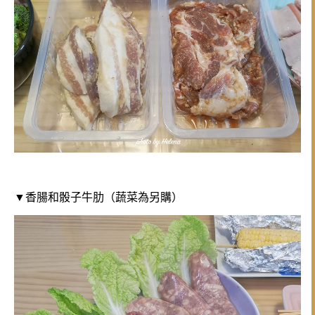
▼香腸和骰子牛肋（蔬菜為另購）