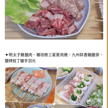
▼明太子雞腿肉、豬培根三星蔥肉捲、九州蒜香雞腿排、
鹽烤桂丁雞手羽元