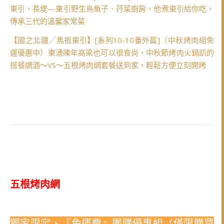
東引，長堤—東引野生烏魚子．荇菜廚房，他煮東引給你吃，
傳承三代的溫馨家常菜
【國之北疆╱馬祖東引】[系列10-10番外篇]（中秋烤肉組免
運優惠中）東湧陳年高梁也可以很食尚，中秋節烤肉火鍋趴的
搭餐調酒～VS～五根烤肉網套餐送到家，輕鬆方便立刻開烤
五根烤肉網
獨家限定、『免運費』團購優惠組（僅限購買