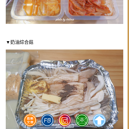
▼奶油綜合菇