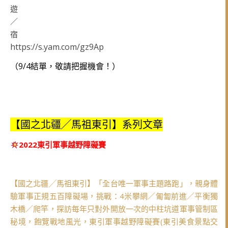
https://s.yam.com/gz9Ap
（9/4結單，敬請把握機會！）
【國之北疆╱馬祖東引】系列文章
2022東引軍事越野障礙賽
【國之北疆╱馬祖東引】「全台唯一軍事主題路跑」，親身體
驗軍事正規五百障礙場，挑戰：4米攀網／匍匐前進／平衡獨
木橋／爬竿，探訪每年只對外開放一次的中柱坑道軍事管制區
秘境，飽覽戰地風光，東引軍事越野障礙賽(東引美食景點交