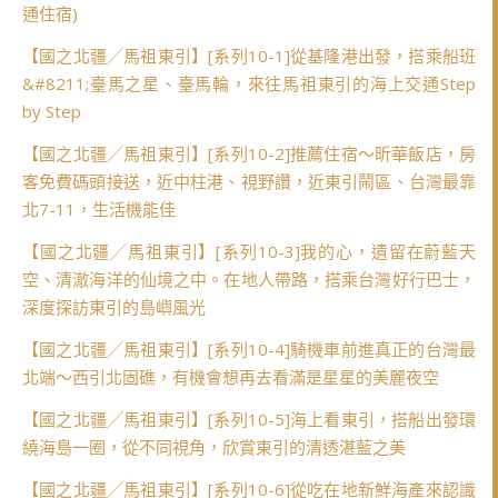
通住宿)
【國之北疆╱馬祖東引】[系列10-1]從基隆港出發，搭乘船班
&#8211;臺馬之星、臺馬輪，來往馬祖東引的海上交通Step
by Step
【國之北疆╱馬祖東引】[系列10-2]推薦住宿～昕華飯店，房
客免費碼頭接送，近中柱港、視野讚，近東引鬧區、台灣最靠
北7-11，生活機能佳
【國之北疆╱馬祖東引】[系列10-3]我的心，遺留在蔚藍天
空、清澈海洋的仙境之中。在地人帶路，搭乘台灣好行巴士，
深度探訪東引的島嶼風光
【國之北疆╱馬祖東引】[系列10-4]騎機車前進真正的台灣最
北端～西引北固礁，有機會想再去看滿是星星的美麗夜空
【國之北疆╱馬祖東引】[系列10-5]海上看東引，搭船出發環
繞海島一圈，從不同視角，欣賞東引的清透湛藍之美
【國之北疆╱馬祖東引】[系列10-6]從吃在地新鮮海產來認識