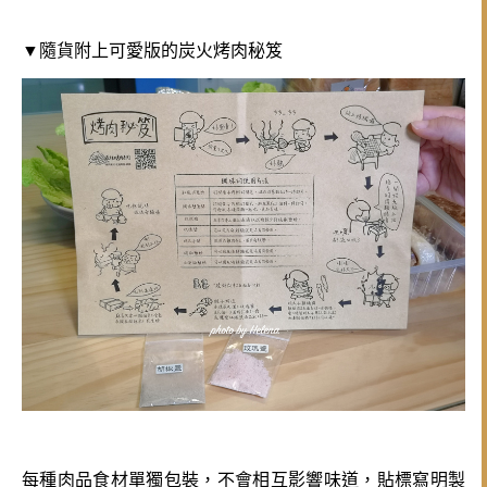
▼隨貨附上可愛版的炭火烤肉秘笈
每種肉品食材單獨包裝，不會相互影響味道，貼標寫明製