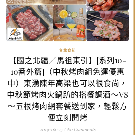
台北食記
【國之北疆╱馬祖東引】[系列10-
10番外篇]（中秋烤肉組免運優惠
中）東湧陳年高梁也可以很食尚，
中秋節烤肉火鍋趴的搭餐調酒～VS
～五根烤肉網套餐送到家，輕鬆方
便立刻開烤
2019-08-23
/
No Comments