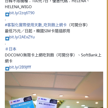
日韓不限機種：100元 /日，優惠代碼：HELENA、
HELENA_WIGO
bit.ly/2zq6T90
.
#
客製化實際使用天數_吃到飽上網卡
（可開分享）
最低75元／日起，韓國SIM卡隨插即用
bit.ly/2AExZYu
.
＃
日本
DOCOMO無限卡上網吃到飽（可開分享）、SoftBank上
網卡
bit.ly/2B9Jfff