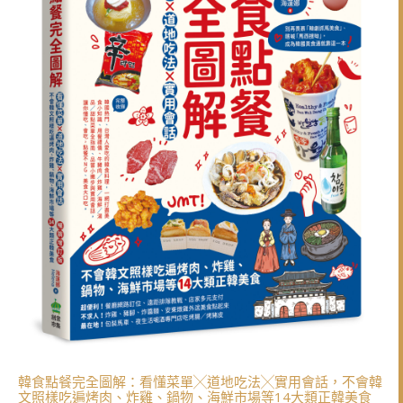
韓食點餐完全圖解：看懂菜單╳道地吃法╳實用會話，不會韓
文照樣吃遍烤肉、炸雞、鍋物、海鮮市場等14大類正韓美食