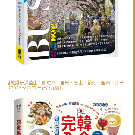
搭地鐵玩遍釜山：附慶州．昌原．馬山．鎮海．全州．井邑
（2026～2027年新第九版）