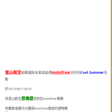
釜山航空
innisfree
和韓國知名美妝品牌
合作的
Cool Summer
活
動
於2013/8/1~8/31
登機證
持釜山航空
到特定innisfree專櫃
依購買金額可以獲得innisfree贈送的禮物喔