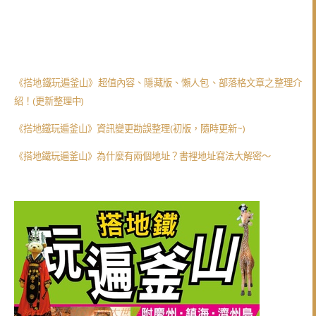
《搭地鐵玩遍釜山》超值內容、隱藏版、懶人包、部落格文章之整理介
紹！(更新整理中)
《搭地鐵玩遍釜山》資訊變更勘誤整理(初版，隨時更新~)
《搭地鐵玩遍釜山》為什麼有兩個地址？書裡地址寫法大解密～