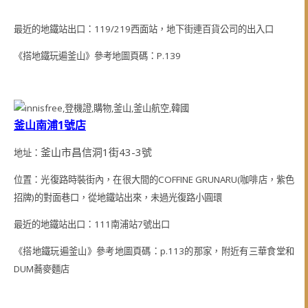
最近的地鐵站出口：119/219西面站，地下街連百貨公司的出入口
《搭地鐵玩遍釜山》參考地圖頁碼：P.139
釜山南浦1號店
釜山市昌信洞1街43-3號
地址：
位置：光復路時裝街內，在很大間的COFFINE GRUNARU(咖啡店，紫色
招牌)的對面巷口，從地鐵站出來，未過光復路小圓環
最近的地鐵站出口：111南浦站7號出口
《搭地鐵玩遍釜山》參考地圖頁碼：p.113的那家，附近有三華食堂和
DUM蕎麥麵店