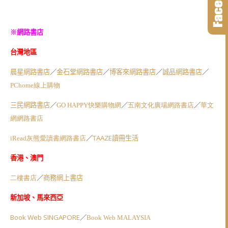
※網路書店
台灣地區
／
／
／
／
晨星網路書店
金石堂網路書店
博客來網路書店
誠品網路書店
PChome
線上購物
／
／
／
三民網路書店
GO HAPPY
快樂購物網
五南文化廣場網路書店
華文
網網路書店
／
TAAZE
iRead
灰熊愛讀書網路書店
讀冊生活
香港、澳門
／
二樓書店
商務網上書店
新加坡、馬來西亞
Book Web SINGAPORE
／
Book Web MALAYSIA