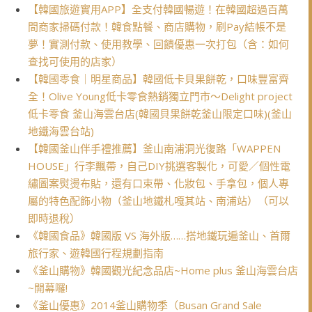
【韓國旅遊實用APP】全支付韓國暢遊！在韓國超過百萬
間商家掃碼付款！韓食點餐、商店購物，刷Pay結帳不是
夢！實測付款、使用教學、回饋優惠一次打包（含：如何
查找可使用的店家）
【韓國零食｜明星商品】韓國低卡貝果餅乾，口味豐富齊
全！Olive Young低卡零食熱銷獨立門市～Delight project
低卡零食 釜山海雲台店(韓國貝果餅乾釜山限定口味)(釜山
地鐵海雲台站)
【韓國釜山伴手禮推薦】釜山南浦洞光復路「WAPPEN
HOUSE」行李飄帶，自己DIY挑選客製化，可愛／個性電
繡圖案熨燙布貼，還有口束帶、化妝包、手拿包，個人專
屬的特色配飾小物（釜山地鐵札嘎其站、南浦站）（可以
即時退稅）
《韓國食品》韓國版 VS 海外版……搭地鐵玩遍釜山、首爾
旅行家、遊韓國行程規劃指南
《釜山購物》韓國觀光紀念品店~Home plus 釜山海雲台店
~開幕囉!
《釜山優惠》2014釜山購物季（Busan Grand Sale