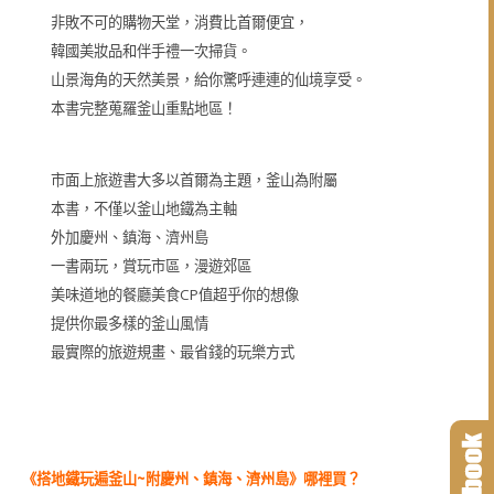
非敗不可的購物天堂，消費比首爾便宜，
韓國美妝品和伴手禮一次掃貨。
山景海角的天然美景，給你驚呼連連的仙境享受。
本書完整蒐羅釜山重點地區！
市面上旅遊書大多以首爾為主題，釜山為附屬
本書，不僅以釜山地鐵為主軸
外加慶州、鎮海、濟州島
一書兩玩，賞玩市區，漫遊郊區
美味道地的餐廳美食CP值超乎你的想像
提供你最多樣的釜山風情
最實際的旅遊規畫、最省錢的玩樂方式
~
《
搭地鐵玩遍釜山
附慶州、鎮海、濟州島
》
哪裡買？