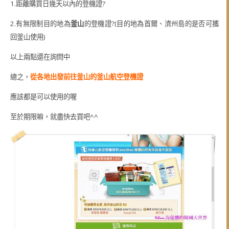
1.距離購買日幾天以內的登機證?
2.有無限制目的地為
釜山
的登機證?(目的地為首爾、濟州島的是否可攜
回釜山使用)
以上兩點還在詢問中
總之，
從各地出發前往釜山的釜山航空登機證
應該都是可以使用的喔
至於期限嘛，就盡快去買吧^^