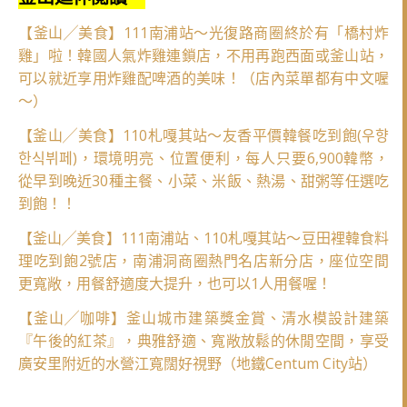
【釜山╱美食】111南浦站～光復路商圈終於有「橋村炸
雞」啦！韓國人氣炸雞連鎖店，不用再跑西面或釜山站，
可以就近享用炸雞配啤酒的美味！（店內菜單都有中文喔
～）
【釜山╱美食】110札嘎其站～友香平價韓餐吃到飽(우향
한식뷔페)，環境明亮、位置便利，每人只要6,900韓幣，
從早到晚近30種主餐、小菜、米飯、熱湯、甜粥等任選吃
到飽！！
【釜山╱美食】111南浦站、110札嘎其站～豆田裡韓食料
理吃到飽2號店，南浦洞商圈熱門名店新分店，座位空間
更寬敞，用餐舒適度大提升，也可以1人用餐喔！
【釜山╱咖啡】釜山城市建築獎金賞、清水模設計建築
『午後的紅茶』，典雅舒適、寬敞放鬆的休閒空間，享受
廣安里附近的水營江寬闊好視野（地鐵Centum City站）