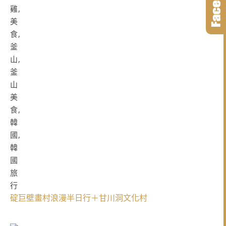
碇巨壁畫村浪漫半日行＋甘川洞文化村