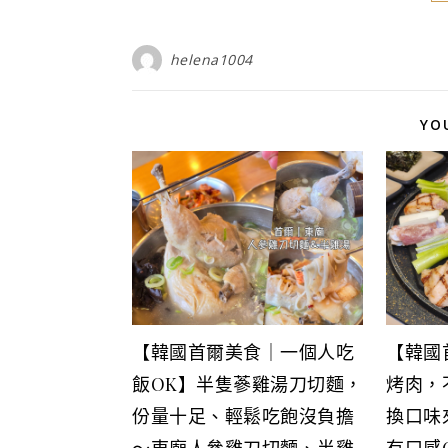
helena1004
YO
【韓國首爾美食｜一個人吃
【韓國
飯OK】半隻蔘雞湯刀切麵，
烤肉，
份量十足、輕鬆吃飽沒負擔
換口味
～東廟人參雞刀切麵、半雞
有口感