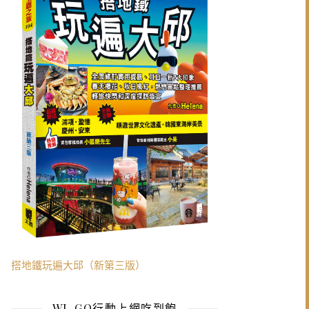
搭地鐵玩遍大邱（新第三版）
WI-GO行動上網吃到飽