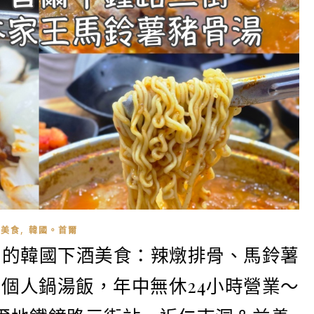
,
美食
韓國。首爾
勁的韓國下酒美食：辣燉排骨、馬鈴薯
個人鍋湯飯，年中無休24小時營業～