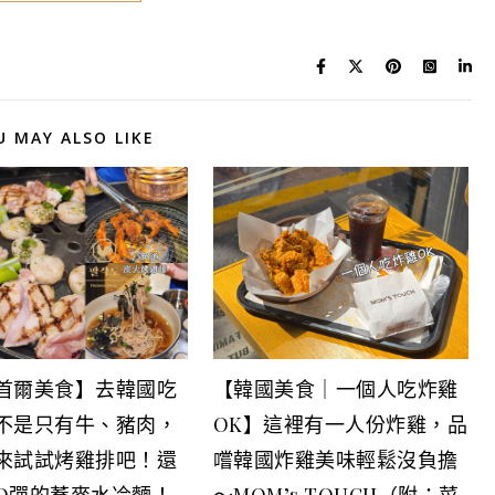
U MAY ALSO LIKE
首爾美食】去韓國吃
【韓國美食｜一個人吃炸雞
不是只有牛、豬肉，
OK】這裡有一人份炸雞，品
來試試烤雞排吧！還
嚐韓國炸雞美味輕鬆沒負擔
Q彈的蕎麥水冷麵！
～MOM’s TOUCH（附：菜