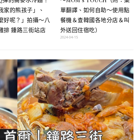
我家的熊孩子」、
單翻譯、如何自助～使用點
麼好呢？」拍攝～八
餐機＆查韓國各地分店＆叫
雞排 鍾路三街站店
外送回住宿吃）
2024-04-15