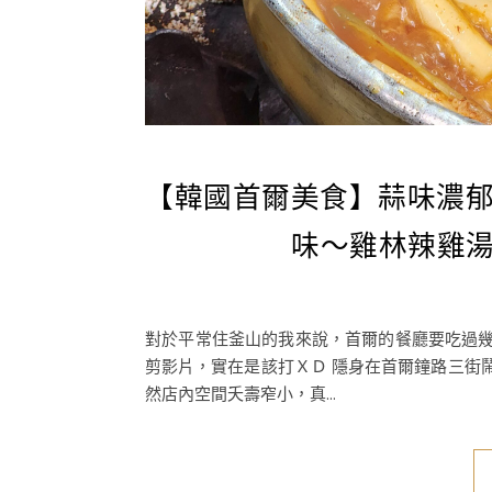
【韓國首爾美食】蒜味濃郁
味～雞林辣雞
對於平常住釜山的我來說，首爾的餐廳要吃過
剪影片，實在是該打ＸＤ 隱身在首爾鐘路三街
然店內空間夭壽窄小，真...