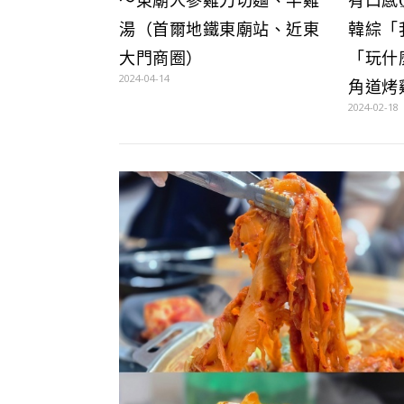
湯（首爾地鐵東廟站、近東
韓綜「
大門商圈）
「玩什
2024-04-14
角道烤
2024-02-18