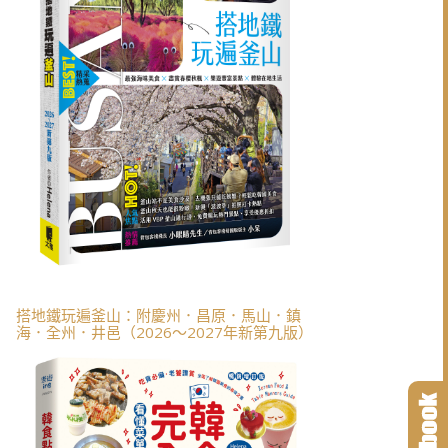
搭地鐵玩遍釜山：附慶州．昌原．馬山．鎮
海．全州．井邑（2026～2027年新第九版）