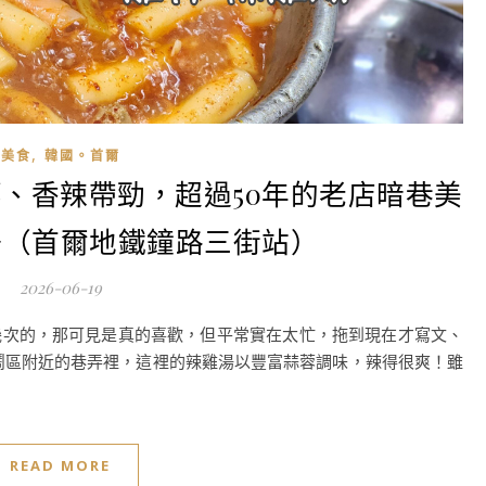
,
美食
韓國。首爾
、香辣帶勁，超過50年的老店暗巷美
湯（首爾地鐵鐘路三街站）
2026-06-19
幾次的，那可見是真的喜歡，但平常實在太忙，拖到現在才寫文、
鬧區附近的巷弄裡，這裡的辣雞湯以豐富蒜蓉調味，辣得很爽！雖
READ MORE