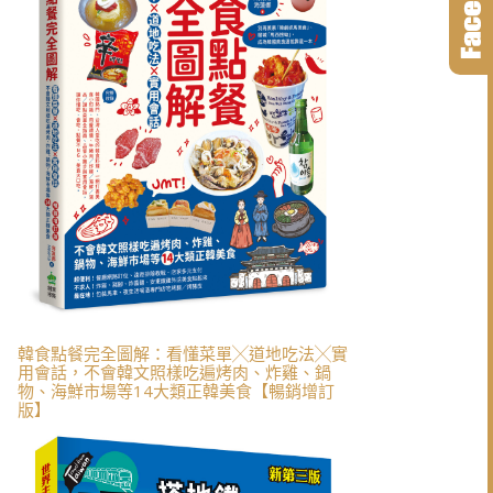
韓食點餐完全圖解：看懂菜單╳道地吃法╳實
用會話，不會韓文照樣吃遍烤肉、炸雞、鍋
物、海鮮市場等14大類正韓美食【暢銷增訂
版】