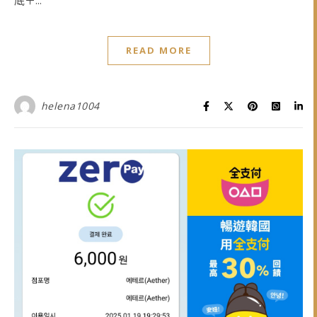
底＋...
READ MORE
helena1004