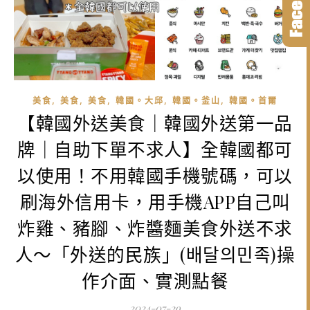
,
,
,
,
,
美食
美食
美食
韓國。大邱
韓國。釜山
韓國。首爾
【韓國外送美食｜韓國外送第一品
牌｜自助下單不求人】全韓國都可
以使用！不用韓國手機號碼，可以
刷海外信用卡，用手機APP自己叫
炸雞、豬腳、炸醬麵美食外送不求
人～「外送的民族」(배달의민족)操
作介面、實測點餐
2024-07-29