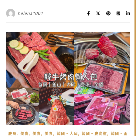
helena1004
,
,
,
,
,
,
慶州
美食
美食
美食
韓國。大邱
韓國。慶尚道
韓國。釜