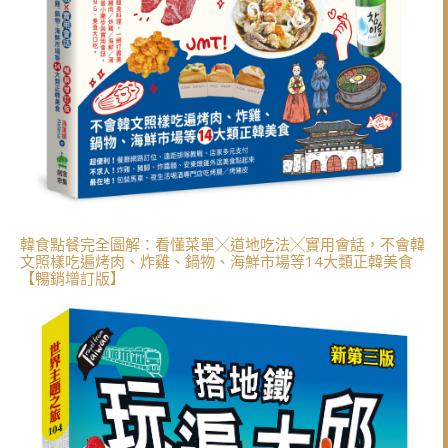
韓食點餐完全圖解：看懂菜單╳道地吃法╳實用會話，不會韓
文照樣吃遍烤肉、炸雞、鍋物、海鮮市場等14大類正韓美食
【暢銷增訂版】