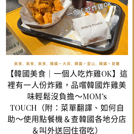
,
,
,
,
,
美食
美食
美食
韓國。大邱
韓國。釜山
韓國。首爾
【韓國美食｜一個人吃炸雞OK】這
裡有一人份炸雞，品嚐韓國炸雞美
味輕鬆沒負擔～MOM’s
TOUCH（附：菜單翻譯、如何自
助～使用點餐機＆查韓國各地分店
＆叫外送回住宿吃）