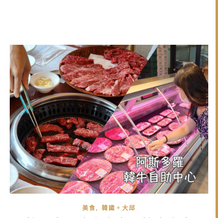
,
美食
韓國。大邱