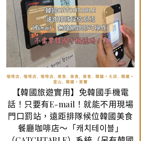
,
,
,
,
,
,
,
咖啡店
咖啡店
咖啡店
美食
美食
美食
韓國。大邱
韓國。
,
釜山
韓國。首爾
【韓國旅遊實用】免韓國手機電
話！只要有E-mail！就能不用現場
門口罰站，遠距排隊候位韓國美食
餐廳咖啡店～「캐치테이블」
（CATCHTABLE）系統（另有韓國