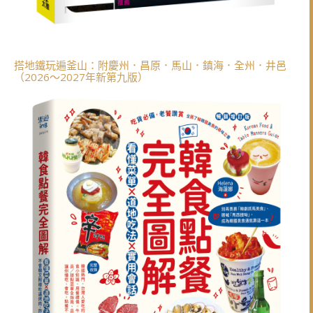
搭地鐵玩遍釜山：附慶州．昌原．馬山．鎮海．全州．井邑
（2026～2027年新第九版）