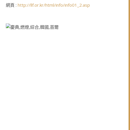
網頁 :
http://llf.or.kr/html/info/info01_2.asp