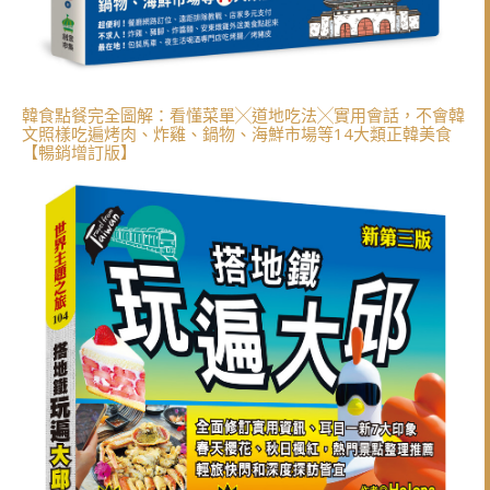
韓食點餐完全圖解：看懂菜單╳道地吃法╳實用會話，不會韓
文照樣吃遍烤肉、炸雞、鍋物、海鮮市場等14大類正韓美食
【暢銷增訂版】