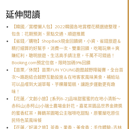
延伸閱讀
【韓國╱賞櫻懶人包】2022韓國各地賞櫻花精選總整理，
包含：花期預測、景點交通、順遊推薦
【省錢╱購物】ShopBack現金回饋網，小資、省錢旅遊＆
精打細算的好幫手，消費一次、雙重回饋，吃喝玩樂＋爽
賺紅利，聰明旅遊、生活高手請注意，千萬不可錯過！
Booking.com預定住宿，限時加碼9%回饋
【苗栗╱休閒】苗栗FUN YOUNG跑酷越野障礙賽，全台首
次～路跑結合越野互動設施＆在地客家風味美食，補給站
可以品嚐到大湖草莓、芋粿蘿蔔糕，讓跑步運動更有趣
味！
【花蓮╱文創小旅】[系列6-2]品味甜蜜蜜的在地小清新～
赤科山(赤柯山)小瑞士農場金針花，嘉茗茶園品世界金牌獎
的蜜香紅茶，舞鶴茶園喝公主咖啡吃甜點，原饗屋吃原住
民特色菜風味餐
【花蓮／好湯之旅】茶香、果香、美食香：手作體驗–吉林