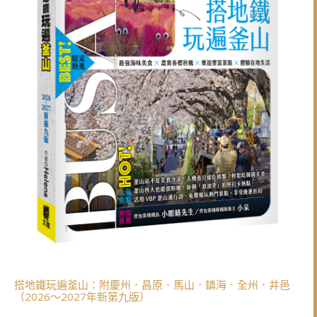
搭地鐵玩遍釜山：附慶州．昌原．馬山．鎮海．全州．井邑
（2026～2027年新第九版）