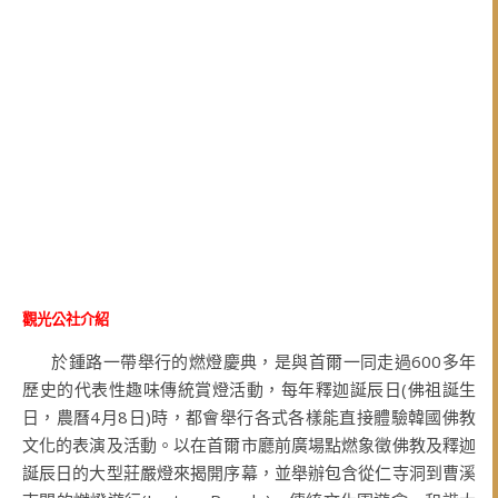
觀光公社介紹
於鍾路一帶舉行的燃燈慶典，是與首爾一同走過600多年
歷史的代表性趣味傳統賞燈活動，每年釋迦誕辰日(佛祖誕生
日，農曆4月8日)時，都會舉行各式各樣能直接體驗韓國佛教
文化的表演及活動。以在首爾市廳前廣場點燃象徵佛教及釋迦
誕辰日的大型莊嚴燈來揭開序幕，並舉辦包含從仁寺洞到曹溪