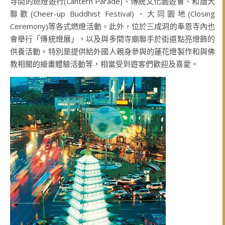
寺間的燃燈遊行(Lantern Parade)、傳統文化園遊會、和諧大
聯歡(Cheer-up Buddhist Festival)、大同園地(Closing
Ceremony)等各式燃燈活動。此外，位於三成洞的奉恩寺內也
會舉行「傳統燈展」，以及與多間寺廟聯手於街道點亮燈飾的
供養活動。特別是提供給外國人親身參與的蓮花燈製作和與佛
教相關的繪畫體驗活動等，相當受到遊客們歡迎及喜愛。