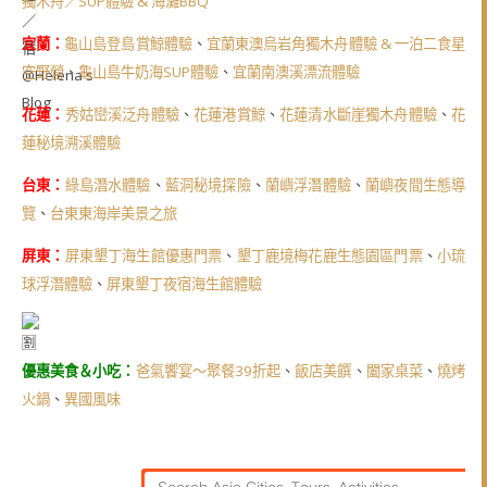
獨木舟／SUP體驗 & 海灘BBQ
宜蘭：
龜山島登島賞鯨體驗
、
宜蘭東澳烏岩角獨木舟體驗 & 一泊二食星
空野營
、
龜山島牛奶海SUP體驗
、
宜蘭南澳溪漂流體驗
花蓮：
秀姑巒溪泛舟體驗
、
花蓮港賞鯨
、
花蓮清水斷崖獨木舟體驗
、
花
蓮秘境溯溪體驗
台東：
綠島潛水體驗
、
藍洞秘境探險
、
蘭嶼浮潛體驗
、
蘭嶼夜間生態導
覽
、
台東東海岸美景之旅
屏東：
屏東墾丁海生館優惠門票
、
墾丁鹿境梅花鹿生態園區門票
、
小琉
球浮潛體驗
、
屏東墾丁夜宿海生館體驗
優惠美食＆小吃：
爸氣饗宴～聚餐39折起
、
飯店美饌
、
闔家桌菜
、
燒烤
火鍋
、
異國風味