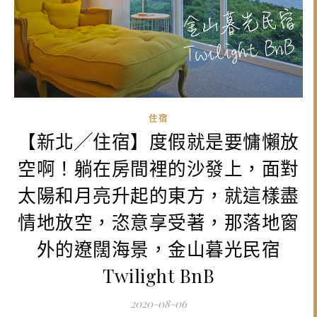
住宿
【新北╱住宿】度假就是要慵懶放
空啊！躺在房間裡的沙發上，面對
太陽和月亮升起的東方，就這樣盡
情地放空，恣意享受著，那落地窗
外的遼闊海景，金山暮光民宿
Twilight BnB
2020-08-06