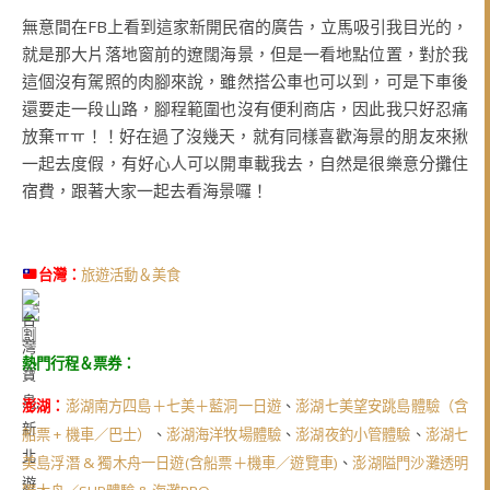
無意間在FB上看到這家新開民宿的廣告，立馬吸引我目光的，
就是那大片落地窗前的遼闊海景，但是一看地點位置，對於我
這個沒有駕照的肉腳來說，雖然搭公車也可以到，可是下車後
還要走一段山路，腳程範圍也沒有便利商店，因此我只好忍痛
放棄ㅠㅠ！！好在過了沒幾天，就有同樣喜歡海景的朋友來揪
一起去度假，有好心人可以開車載我去，自然是很樂意分攤住
宿費，跟著大家一起去看海景囉！
台灣：
旅遊活動＆美食
熱門行程＆票券：
澎湖：
澎湖南方四島＋七美＋藍洞一日遊
、
澎湖七美望安跳島體驗（含
船票 + 機車／巴士）
、
澎湖海洋牧場體驗
、
澎湖夜釣小管體驗
、
澎湖七
美島浮潛 & 獨木舟一日遊(含船票＋機車／遊覽車)
、
澎湖隘門沙灘透明