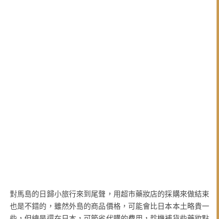
對馬島的日歸小旅行來到尾聲，用超市藥妝店的採購來做結束
也是不錯的，雖然外島的商品價格，可能會比日本本土略貴一
些，但總是還在日本，可節省代購的費用，趁機補貨些藥妝點