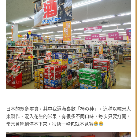
日本的眾多零食，其中我還滿喜歡「柿の种」，這種以糯米大
米製作、混入花生的米果，有很多不同口味，每次只要打開，
常常會吃到停不下來，很快一整包就不見啦