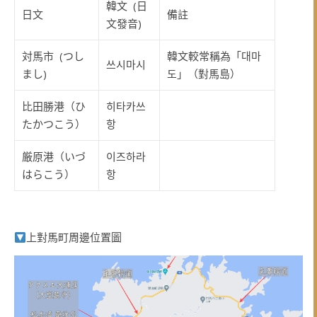
韓文 (日
日文
備註
文發音)
対馬市 (つし
韓文較常稱為「대마
쓰시마시
まし)
도」（對馬島）
比田勝港（ひ
히타카쓰
たかつこう）
항
厳原港（いづ
이즈하라
はらこう）
항
上對馬町周邊位置圖