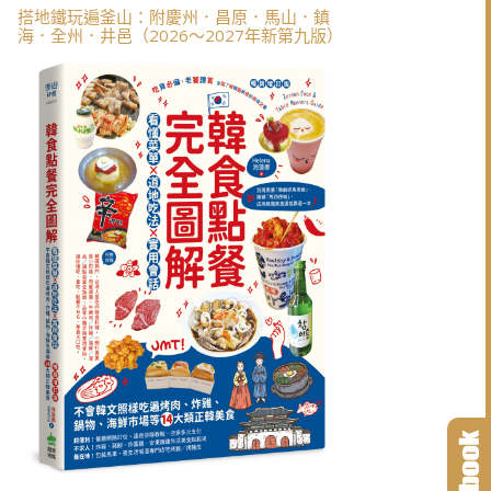
搭地鐵玩遍釜山：附慶州．昌原．馬山．鎮
海．全州．井邑（2026～2027年新第九版）