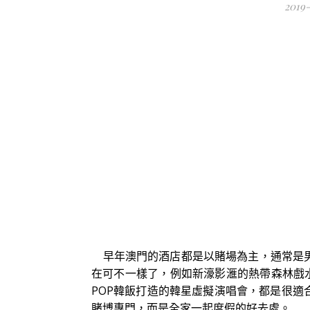
2019
早年澳門的酒店都是以賭場為主，通常是男
在可不一樣了，例如新濠影滙的熱帶森林戲水
POP韓飯打造的韓星虛擬演唱會，都是很
賭博專門，而是全家一起度假的好去處。