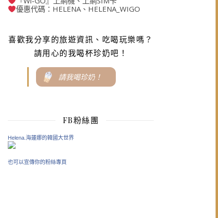
『Wi-GO』上網機、上網SIM卡
優惠代碼：HELENA、HELENA_WIGO
喜歡我分享的旅遊資訊、吃喝玩樂嗎？
請用心的我喝杯珍奶吧！
請我喝珍奶！
FB粉絲團
Helena.海蓮娜的韓國大世界
也可以宣傳你的粉絲專頁