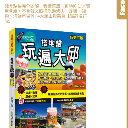
韓食點餐完全圖解：看懂菜單╳道地吃法╳實
用會話，不會韓文照樣吃遍烤肉、炸雞、鍋
物、海鮮市場等14大類正韓美食【暢銷增訂
版】