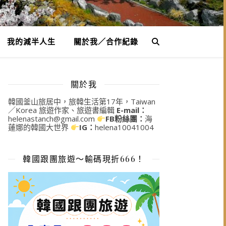
我的減半人生
關於我／合作紀錄
關於我
韓國釜山旅居中，旅韓生活第17年，Taiwan
／Korea 旅遊作家、旅遊書編輯
E-mail：
helenastanch@gmail.com
FB粉絲團：
海
蓮娜的韓國大世界
IG：
helena10041004
韓國跟團旅遊～輸碼現折666！