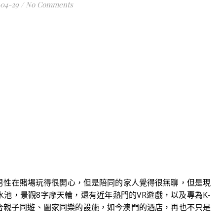
-04-29
/
No Comments
性在賭場玩得很開心，但是陪同的家人覺得很無聊，但是現
池，景觀8字摩天輪，還有近年熱門的VR遊戲，以及專為K-
適合親子同遊、闔家同樂的設施，如今澳門的酒店，再也不只是