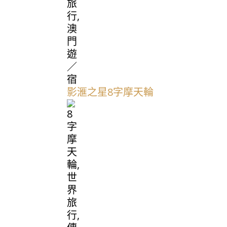
影滙之星8字摩天輪