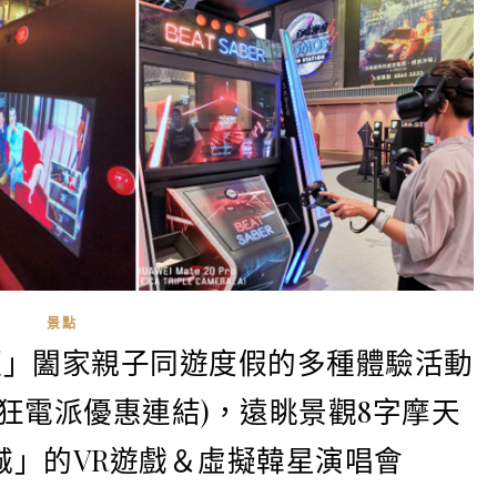
景點
滙」闔家親子同遊度假的多種體驗活動
狂電派優惠連結)，遠眺景觀8字摩天
城」的VR遊戲＆虛擬韓星演唱會