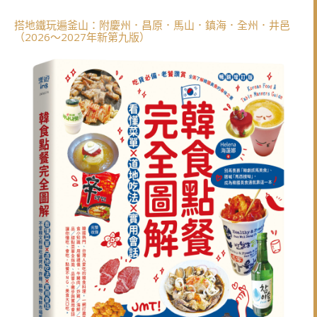
搭地鐵玩遍釜山：附慶州．昌原．馬山．鎮海．全州．井邑
（2026～2027年新第九版）