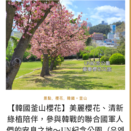
,
,
景點
櫻花
韓國。釜山
【韓國釜山櫻花】美麗櫻花、清新
綠植陪伴，參與韓戰的聯合國軍人
們的安息之地～UN紀念公園（유엔