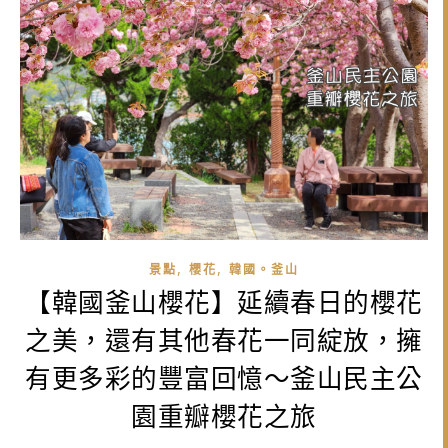
,
,
景點
櫻花
韓國。釜山
【韓國釜山櫻花】延續春日的櫻花
之美，還有其他春花一同綻放，擁
有更多彩的豐富回憶～釜山民主公
園重瓣櫻花之旅