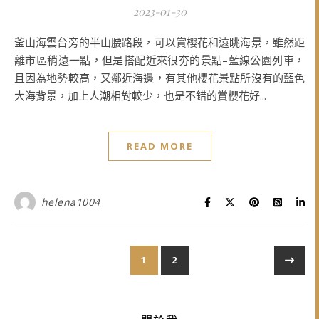
2023-01-30
釜山海雲台旁的半山腰路段，可以賞櫻花和遠眺海景，雖然距
離市區稍遠一點，但是搭配近來很夯的景點–藍線公園列車，
且因為地勢較高，又鄰近海邊，有其他櫻花景點所沒有的藍色
大海背景，加上人潮相對較少，也是不錯的賞櫻花好...
READ MORE
helena1004
1
2