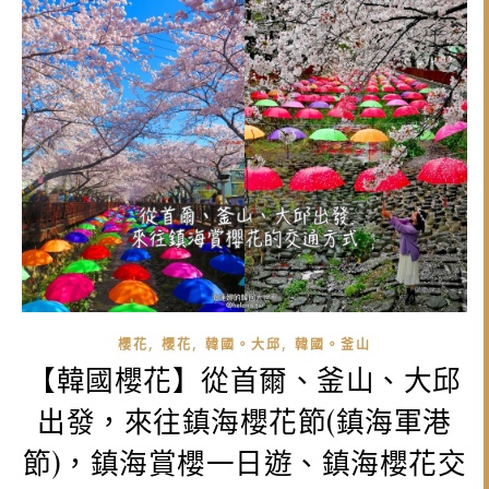
,
,
,
櫻花
櫻花
韓國。大邱
韓國。釜山
【韓國櫻花】從首爾、釜山、大邱
出發，來往鎮海櫻花節(鎮海軍港
節)，鎮海賞櫻一日遊、鎮海櫻花交