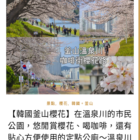
,
,
景點
櫻花
韓國。釜山
【韓國釜山櫻花】在溫泉川的市民
公園，悠閒賞櫻花、喝咖啡，還有
貼心方便使用的定點公廁～溫泉川