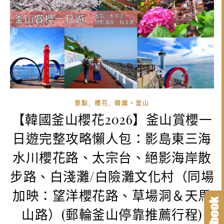
,
,
景點
櫻花
韓國。釜山
【韓國釜山櫻花2026】釜山賞櫻一
日遊完整攻略懶人包：影島東三海
水川櫻花路、太宗台、絕影海岸散
步路、白淺灘/白險灘文化村（同場
加映：望洋櫻花路、草場洞＆天馬
山路）(郵輪釜山停靠推薦行程)