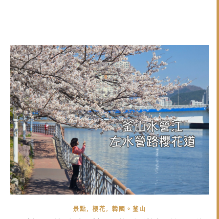
,
,
景點
櫻花
韓國。釜山