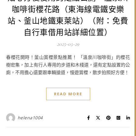
咖啡街櫻花路（東海線電鐵安樂
站、釜山地鐵東萊站）（附：免費
自行車借用站詳細位置）
2025-03-29
春櫻花開時！釜山賞櫻景點推薦！ 「溫泉川咖啡街」的櫻花
樹密集，加上有行人專用的步道和木棧道，還有定點設置的公
廁，不用擔心還要跟車輛搶道，慢遊賞櫻，散步拍照好方便！
READ MORE
helena1004