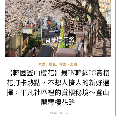
,
,
景點
櫻花
韓國。釜山
【韓國釜山櫻花】最IN韓網IG賞櫻
花打卡熱點，不想人擠人的新好選
擇，平凡社區裡的賞櫻秘境～釜山
開琴櫻花路
2024-01-14