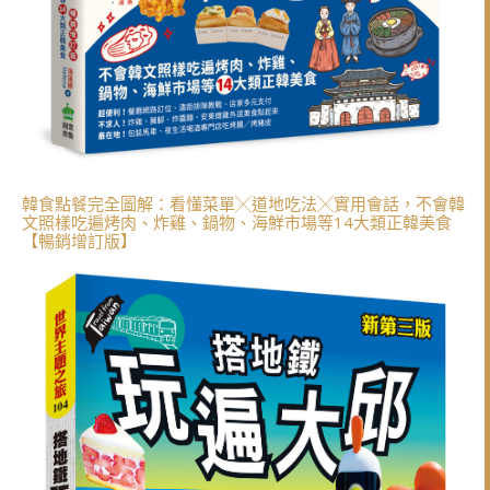
韓食點餐完全圖解：看懂菜單╳道地吃法╳實用會話，不會韓
文照樣吃遍烤肉、炸雞、鍋物、海鮮市場等14大類正韓美食
【暢銷增訂版】