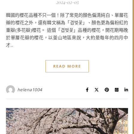
2024-02-05
韓國的櫻花品種不只一個！除了常見的顏色偏清純白、單層花
辮的櫻花之外，還有韓文稱為「겹벚꽃」、顏色更為偏粉紅的
重瓣(多花瓣)櫻花。 這個「겹벚꽃」品種的櫻花，開花期略晚
於單層花瓣的櫻花，以釜山地區來說，大約是每年的四月中
才...
READ MORE
helena1004