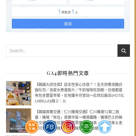
GA4即時熱門文章
【韓國大邱住宿】這女性安心住宿？！全天供應泡麵白
飯吐司／泡菜水煮蛋穀片／牛奶咖啡吃到飽，住宿都還
有包含豐富早餐，近地鐵半月堂站～拉貝拉飯店(HOTEL
LABELLA)(線上：3)
【韓國首爾交通｜仁川機場交通】仁川機場T2第二航
廈，機場「來往」首爾市區～機場鐵路、機場巴士的聯
外交通，乘車位置、車票票價、時刻表，如何搭乘＆查
找可到住宿的機場巴士路線步驟教學(線上：3)