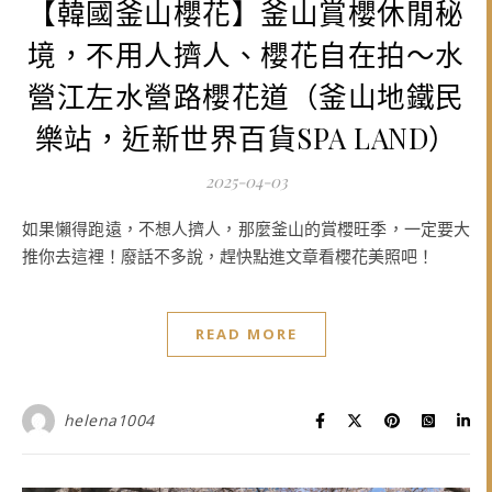
【韓國釜山櫻花】釜山賞櫻休閒秘
境，不用人擠人、櫻花自在拍～水
營江左水營路櫻花道（釜山地鐵民
樂站，近新世界百貨SPA LAND）
2025-04-03
如果懶得跑遠，不想人擠人，那麼釜山的賞櫻旺季，一定要大
推你去這裡！廢話不多說，趕快點進文章看櫻花美照吧！
READ MORE
helena1004