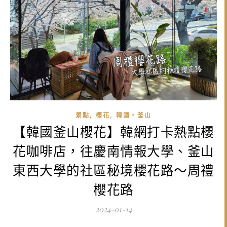
,
,
景點
櫻花
韓國。釜山
【韓國釜山櫻花】韓網打卡熱點櫻
花咖啡店，往慶南情報大學、釜山
東西大學的社區秘境櫻花路～周禮
櫻花路
2024-01-14