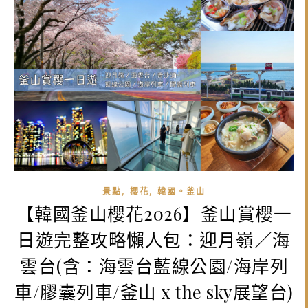
,
,
景點
櫻花
韓國。釜山
【韓國釜山櫻花2026】釜山賞櫻一
日遊完整攻略懶人包：迎月嶺／海
雲台(含：海雲台藍線公園/海岸列
車/膠囊列車/釜山 x the sky展望台)