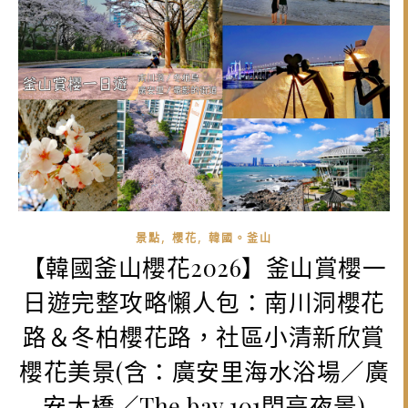
,
,
景點
櫻花
韓國。釜山
【韓國釜山櫻花2026】釜山賞櫻一
日遊完整攻略懶人包：南川洞櫻花
路＆冬柏櫻花路，社區小清新欣賞
櫻花美景(含：廣安里海水浴場／廣
安大橋／The bay 101閃亮夜景)